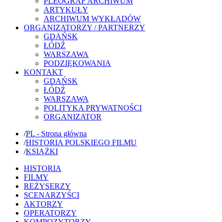
PLEOGRAF ARCHIWUM
ARTYKUŁY
ARCHIWUM WYKŁADÓW
ORGANIZATORZY / PARTNERZY
GDAŃSK
ŁÓDŹ
WARSZAWA
PODZIĘKOWANIA
KONTAKT
GDAŃSK
ŁÓDŹ
WARSZAWA
POLITYKA PRYWATNOŚCI
ORGANIZATOR
/
PL - Strona główna
/
HISTORIA POLSKIEGO FILMU
/
KSIĄŻKI
HISTORIA
FILMY
REŻYSERZY
SCENARZYŚCI
AKTORZY
OPERATORZY
KOMPOZYTORZY