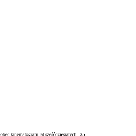
bec kinematografii lat sześćdziesiątych
35