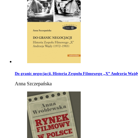
Do granic negocjacji. Historia Zespołu Filmowego „X” Andrzeja Wajd
Anna Szczepańska