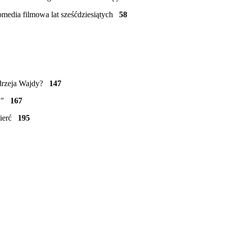
Komedia filmowa lat sześćdziesiątych
58
Andrzeja Wajdy?
147
.."
167
śmierć
195