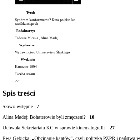
Tytuł:
Syndrom konformizmu? Kino polskie lat
sześćdziesiątych
Redaktorzy:
Tadeusz Miczka , Alina Madej
Wydawca:
Wydawnictwo Uniwersytetu Śląskiego
Wydanie:
Katowice 1994
Liczba stron:
229
Spis treści
Słowo wstępne
7
Alina Madej: Bohaterowie byli zmęczeni?
10
Uchwała Sekretariatu KC w sprawie kinematografii
27
Ewa Gębicka:
„
Obcinanie kantów", czyli polityka PZPR i państwa wo