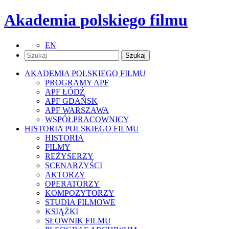
Akademia polskiego filmu
EN
AKADEMIA POLSKIEGO FILMU
PROGRAMY APF
APF ŁÓDŹ
APF GDAŃSK
APF WARSZAWA
WSPÓŁPRACOWNICY
HISTORIA POLSKIEGO FILMU
HISTORIA
FILMY
REŻYSERZY
SCENARZYŚCI
AKTORZY
OPERATORZY
KOMPOZYTORZY
STUDIA FILMOWE
KSIĄŻKI
SŁOWNIK FILMU