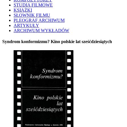
STUDIA FILMOWE
KSIĄŻKI
SŁOWNIK FILMU
PLEOGRAF ARCHIWUM
ARTYKUŁY
ARCHIWUM WYKŁADÓW
Syndrom konformizmu? Kino polskie lat sześćdziesiątych