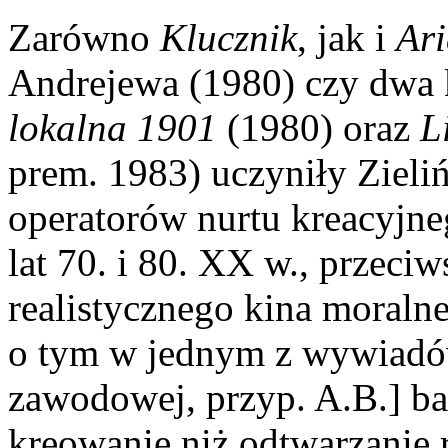
Zarówno
Klucznik
, jak i
Ari
Andrejewa (1980) czy dwa 
lokalna 1901
(1980) oraz
L
prem. 1983) uczyniły Ziel
operatorów nurtu kreacyjne
lat 70. i 80. XX w., przeci
realistycznego kina moraln
o tym w jednym z wywiad
zawodowej, przyp. A.B.] ba
kreowanie niż odtwarzanie r