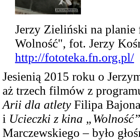
Jerzy Zieliński na planie
Wolność", fot. Jerzy Koś
http://fototeka.fn.org.pl/
Jesienią 2015 roku o Jerzym
aż trzech filmów z program
Arii dla atlety
Filipa Bajon
i
Ucieczki z kina „Wolność
Marczewskiego – było gło