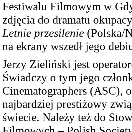
Festiwalu Filmowym w Gdyn
zdjęcia do dramatu okupac
Letnie przesilenie
(Polska/N
na ekrany wszedł jego debi
Jerzy Zieliński jest operat
Świadczy o tym jego człon
Cinematographers (ASC), or
najbardziej prestiżowy zwi
świecie. Należy też do Sto
Filmowych – Polish Societ