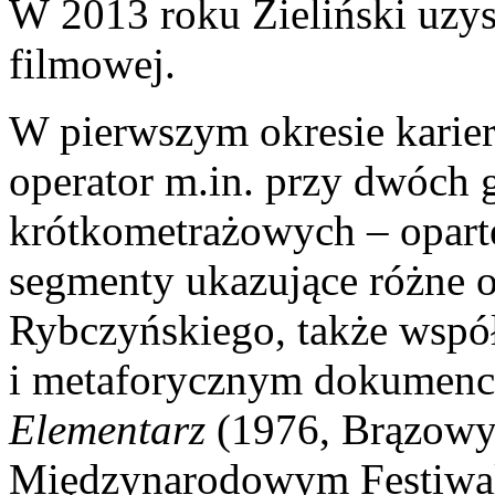
W 2013 roku Zieliński uzysk
filmowej.
W pierwszym okresie karie
operator m.in. przy dwóch 
krótkometrażowych – oparte
segmenty ukazujące różne 
Rybczyńskiego, także współ
i metaforycznym dokumenc
Elementarz
(1976, Brązowy
Międzynarodowym Festiwa