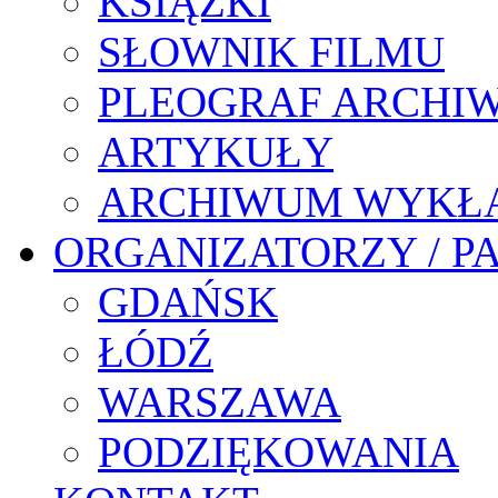
KSIĄŻKI
SŁOWNIK FILMU
PLEOGRAF ARCHI
ARTYKUŁY
ARCHIWUM WYKŁ
ORGANIZATORZY / P
GDAŃSK
ŁÓDŹ
WARSZAWA
PODZIĘKOWANIA