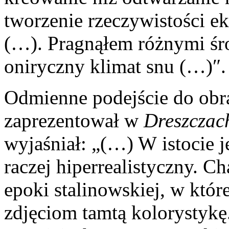
tworzenie rzeczywistości e
(…). Pragnąłem różnymi śr
oniryczny klimat snu (…)″.
Odmienne podejście do obr
zaprezentował w
Dreszczac
wyjaśniał: „(…) W istocie je
raczej hiperrealistyczny. C
epoki stalinowskiej, w które
zdjęciom tamtą kolorystykę.