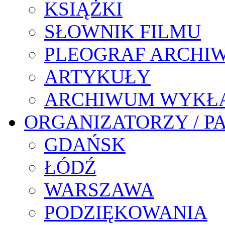
KSIĄŻKI
SŁOWNIK FILMU
PLEOGRAF ARCHI
ARTYKUŁY
ARCHIWUM WYKŁ
ORGANIZATORZY / P
GDAŃSK
ŁÓDŹ
WARSZAWA
PODZIĘKOWANIA