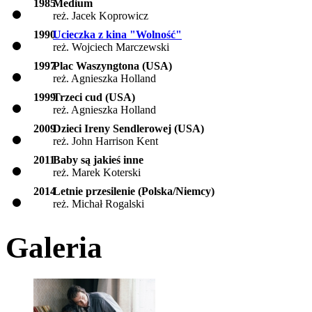
1985
Medium
reż. Jacek Koprowicz
1990
Ucieczka z kina "Wolność"
reż. Wojciech Marczewski
1997
Plac Waszyngtona (USA)
reż. Agnieszka Holland
1999
Trzeci cud (USA)
reż. Agnieszka Holland
2009
Dzieci Ireny Sendlerowej (USA)
reż. John Harrison Kent
2011
Baby są jakieś inne
reż. Marek Koterski
2014
Letnie przesilenie (Polska/Niemcy)
reż. Michał Rogalski
Galeria