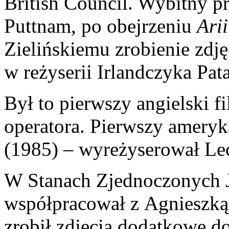
British Council. Wybitny p
Puttnam, po obejrzeniu
Arii
Zielińskiemu zrobienie zdj
w reżyserii Irlandczyka Pa
Był to pierwszy angielski 
operatora. Pierwszy amery
(1985) – wyreżyserował Le
W Stanach Zjednoczonych Je
współpracował z Agnieszką
zrobił zdjęcia dodatkowe d