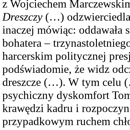
z Wojciechem Marczewskim
Dreszczy
(…) odzwierciedlał
inaczej mówiąc: oddawała 
bohatera – trzynastoletnie
harcerskim politycznej pres
podświadomie, że widz odcz
dreszcze (…). W tym celu 
psychiczny dyskomfort Tomk
krawędzi kadru i rozpoczyn
przypadkowym ruchem chło