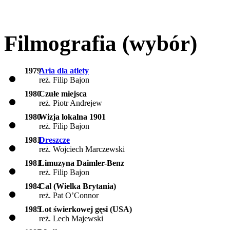
Filmografia (wybór)
1979
Aria dla atlety
reż. Filip Bajon
1980
Czułe miejsca
reż. Piotr Andrejew
1980
Wizja lokalna 1901
reż. Filip Bajon
1981
Dreszcze
reż. Wojciech Marczewski
1981
Limuzyna Daimler-Benz
reż. Filip Bajon
1984
Cal (Wielka Brytania)
reż. Pat O’Connor
1985
Lot świerkowej gęsi (USA)
reż. Lech Majewski