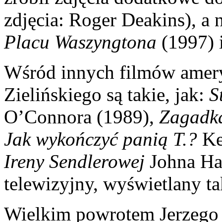
zdjęcia: Roger Deakins), a 
Placu Waszyngtona
(1997) 
Wśród innych filmów amery
Zielińskiego są takie, jak:
S
O’Connora (1989),
Zagadk
Jak wykończyć
panią T.?
Ke
Ireny Sendlerowej
Johna Har
telewizyjny, wyświetlany ta
Wielkim powrotem Jerzego 