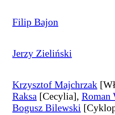
Filip Bajon
Jerzy Zieliński
Krzysztof Majchrzak
[Wł
Raksa
[Cecylia]
,
Roman 
Bogusz Bilewski
[Cyklo