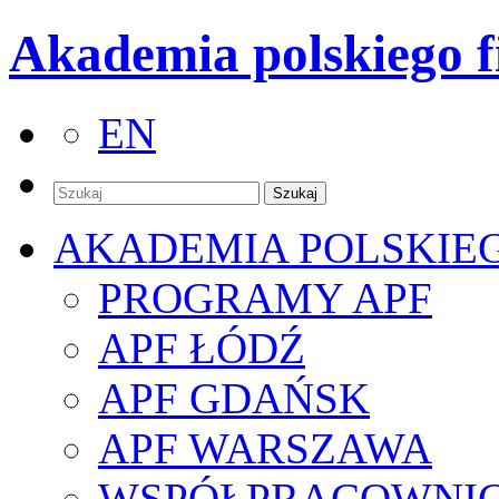
Akademia polskiego f
EN
AKADEMIA POLSKIE
PROGRAMY APF
APF ŁÓDŹ
APF GDAŃSK
APF WARSZAWA
WSPÓŁPRACOWNI