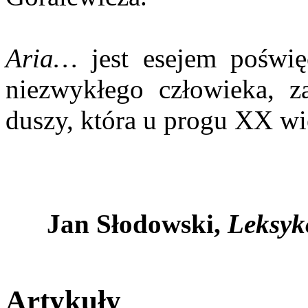
Aria…
jest esejem poświę
niezwykłego człowieka, za
duszy, która u progu XX wi
Jan Słodowski,
Leksyko
Artykuły