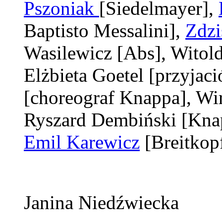
Pszoniak
[Siedelmayer]
,
Baptisto Messalini]
,
Zdzi
Wasilewicz
[Abs]
, Wito
Elżbieta Goetel
[przyjaci
[choreograf Knappa]
, Wi
Ryszard Dembiński
[Kna
Emil Karewicz
[Breitkop
Janina Niedźwiecka