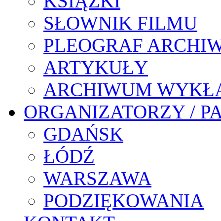
KSIĄŻKI
SŁOWNIK FILMU
PLEOGRAF ARCHI
ARTYKUŁY
ARCHIWUM WYKŁ
ORGANIZATORZY / P
GDAŃSK
ŁÓDŹ
WARSZAWA
PODZIĘKOWANIA