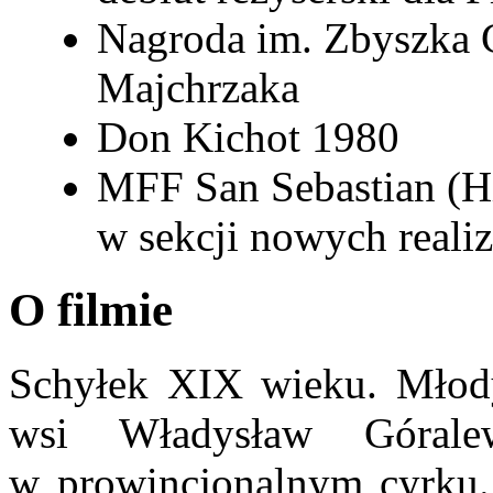
Nagroda im. Zbyszka 
Majchrzaka
Don Kichot 1980
MFF San Sebastian (Hi
w sekcji nowych reali
O filmie
Schyłek XIX wieku. Młody 
wsi Władysław Górale
w prowincjonalnym cyrku. 