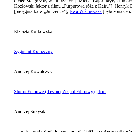
ojciec Małgorzaty w „Jutrzence”]
, Michał Bajor
[krytyk filmo
Kozłowski
[aktor z filmu „Purpurowa róża z Kairu”]
, Henryk 
[pielęgniarka w „Jutrzence”]
,
Ewa Wiśniewska
[była żona cenz
Elżbieta Kurkowska
Zygmunt Konieczny
Andrzej Kowalczyk
Studio Filmowe (dawniej Zespół Filmowy) „Tor”
Andrzej Sołtysik
Nagroda Szefa Kinematografii 1991: za reżyserię dla Woj