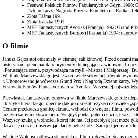
Festiwal Polskich Filmów Fabularnych w Gdyni 1990: G
Dziennikarzy, Nagroda Prezesa Komitetu ds. Radia i Tel
Złota Taśma 1991
Złota Kaczka 1991
MFF Fantastycznych Avoriaz (Francja) 1992: Grand Pri
MFF Fantastycznych Burgos (Hiszpania) 1994: nagrody dl
O filmie
Janusz Gajos stoi oniemiały w ciemnej sali kinowej. Przed oczami ma
histeryczne, pełne paniki reprymendy dobiegające z widowni. To przed
„Poruszająca scena, przywodząca na myśl «Mistrza i Małgorzatę» B
W filmie Marczewskiego jest jeszcze wiele sekwencji równie wymow
r. Uhonorowano je wówczas Grand Prix i Nagrodą Dziennikarzy. Wyró
Festiwalu Filmów Fantastycznych w Avoriaz. Wcześniej najważniejs
Pierwiastek fantastyczny odgrywa w filmie Marczewskiego rolę niep
i krytyka literackiego, obecnie (tak go określił reżyser) człowieka „
Cenzor przekracza granicę ekranu, wchodzi do wnętrza filmu, powod
już tym samym człowiekiem. Niegdyś poeta, potem cenzor, teraz
–
kt
Wszyscy szukają wolności, której nie ma. Jej przebłysk jest może tylk
dziwi się cenzor, obserwując dachy pełne ludzi. Sam jest jednym z l
W kinie Wolność odbywa się projekcja filmu
Jutrzenka
. Seans przer