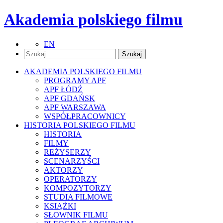
Akademia polskiego filmu
EN
AKADEMIA POLSKIEGO FILMU
PROGRAMY APF
APF ŁÓDŹ
APF GDAŃSK
APF WARSZAWA
WSPÓŁPRACOWNICY
HISTORIA POLSKIEGO FILMU
HISTORIA
FILMY
REŻYSERZY
SCENARZYŚCI
AKTORZY
OPERATORZY
KOMPOZYTORZY
STUDIA FILMOWE
KSIĄŻKI
SŁOWNIK FILMU