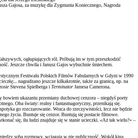
nusza Gajosa, za muzykę dla Zygmunta Koniecznego, Nagroda
fałszywych, ogłupiających ról. Próbują im w tym przeszkodzić
adność. Jeszcze chwila i Janusz Gajos wybuchnie śmiechem.
rtystycznym Festiwalu Polskich Filmów Fabularnych w Gdyni w 1990
ieczkę...
nagradzano jeszcze kilkakrotnie, także za granicą, np. na
zosie
Stevena Spielberga i
Terminator
Jamesa Camerona.
łuży bowiem ukazaniu przemiany duchowej cenzora
–
niegdyś poety
motnego. Oba światy: realny i fantasmagoryczny, przenikają się.
spotyka go rozczarowanie. Wraca do rzeczywistości, lecz nie będzie
ego życia. Buntuje się cenzor. Buntują się postacie filmowe.
konać się, ilu ludzi znajduje się w stanie ucieczki.
«
Aż tak wielu?»
–
 między sobą rozmowy, wciągają w nie publiczność. Wokół kina