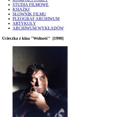
STUDIA FILMOWE
KSIĄŻKI
SŁOWNIK FILMU
PLEOGRAF ARCHIWUM
ARTYKUŁY
ARCHIWUM WYKŁADÓW
Ucieczka z kina "Wolność"
[1990]