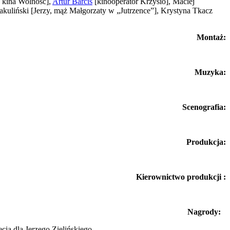
 kina Wolność]
,
Artur Barciś
[kinooperator Krzysio]
, Maciej
akuliński
[Jerzy, mąż Małgorzaty w „Jutrzence”]
, Krystyna Tkacz
Montaż:
Muzyka:
Scenografia:
Produkcja:
Kierownictwo produkcji :
Nagrody:
cia dla Jerzego Zielińskiego