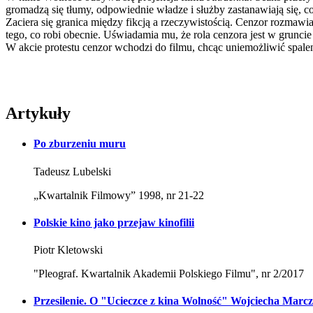
gromadzą się tłumy, odpowiednie władze i służby zastanawiają się, co
Zaciera się granica między fikcją a rzeczywistością. Cenzor rozmawia
tego, co robi obecnie. Uświadamia mu, że rola cenzora jest w grunci
W akcie protestu cenzor wchodzi do filmu, chcąc uniemożliwić spalen
Artykuły
Po zburzeniu muru
Tadeusz Lubelski
„Kwartalnik Filmowy” 1998, nr 21-22
Polskie kino jako przejaw kinofilii
Piotr Kletowski
"Pleograf. Kwartalnik Akademii Polskiego Filmu", nr 2/2017
Przesilenie. O "Ucieczce z kina Wolność" Wojciecha Marc