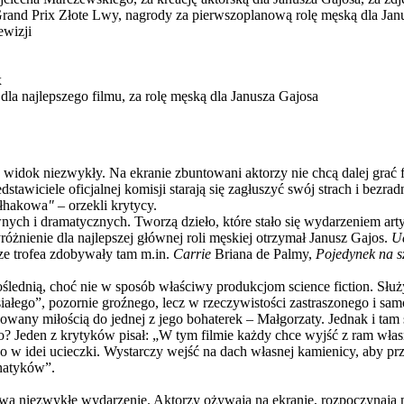
rand Prix Złote Lwy, nagrody za pierwszoplanową rolę męską dla Ja
ewizji
x
a najlepszego filmu, za rolę męską dla Janusza Gajosa
 widok niezwykły. Na ekranie zbuntowani aktorzy nie chcą dalej grać 
stawiciele oficjalnej komisji starają się zagłuszyć swój strach i bezr
ułhakowa
"
–
orzekli krytycy.
nych i dramatycznych. Tworzą dzieło, które stało się wydarzeniem a
żnienie dla najlepszej głównej roli męskiej otrzymał Janusz Gajos.
Uc
ze trofea zdobywały tam m.in.
Carrie
Briana de Palmy,
Pojedynek na s
oślednią, choć nie w sposób właściwy produkcjom science fiction. S
spsiałego”, pozornie groźnego, lecz w rzeczywistości zastraszonego i sa
owany miłością do jednej z jego bohaterek
–
Małgorzaty. Jednak i tam 
o? Jeden z krytyków pisał: „W tym filmie każdy chce wyjść z ram własn
o w idei ucieczki. Wystarczy wejść na dach własnej kamienicy, aby prze
unatyków”.
ywa niezwykłe wydarzenie. Aktorzy ożywają na ekranie, rozpoczynają