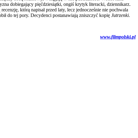
a dobiegający pięćdziesiątki, ongiś krytyk literacki, dziennikarz.
ecenzję, którą napisał przed laty, lecz jednocześnie nie pochwala
obił do tej pory. Decydenci postanawiają zniszczyć kopię
Jutrzenki
.
www.filmpolski.pl