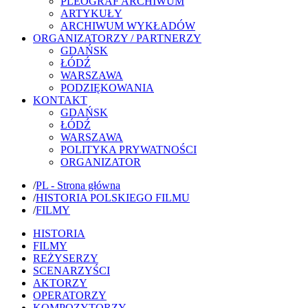
PLEOGRAF ARCHIWUM
ARTYKUŁY
ARCHIWUM WYKŁADÓW
ORGANIZATORZY / PARTNERZY
GDAŃSK
ŁÓDŹ
WARSZAWA
PODZIĘKOWANIA
KONTAKT
GDAŃSK
ŁÓDŹ
WARSZAWA
POLITYKA PRYWATNOŚCI
ORGANIZATOR
/
PL - Strona główna
/
HISTORIA POLSKIEGO FILMU
/
FILMY
HISTORIA
FILMY
REŻYSERZY
SCENARZYŚCI
AKTORZY
OPERATORZY
KOMPOZYTORZY