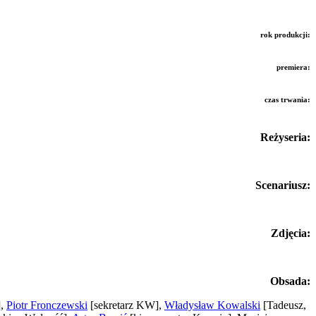
rok produkcji:
premiera:
czas trwania:
Reżyseria:
Scenariusz:
Zdjęcia:
Obsada:
]
,
Piotr Fronczewski
[sekretarz KW]
,
Władysław Kowalski
[Tadeusz,