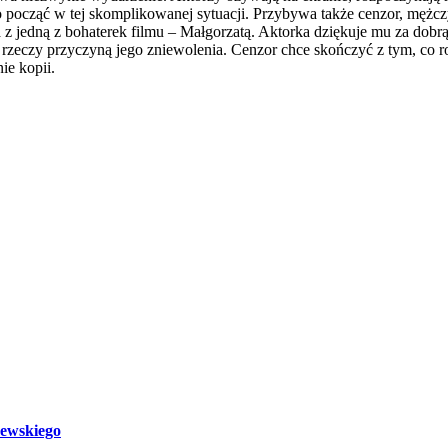
 począć w tej skomplikowanej sytuacji. Przybywa także cenzor, mężczyzn
 z jedną z bohaterek filmu
–
Małgorzatą. Aktorka dziękuje mu za dobrą r
e rzeczy przyczyną jego zniewolenia. Cenzor chce skończyć z tym, co r
ie kopii.
zewskiego