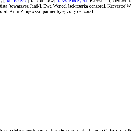
wy]
,
Jan Peszek
[Raskolnikow]
,
Jerzy Bińczycki
[Karwański, kierownik
Bista
[towarzysz Janik]
, Ewa Wencel
[sekretarka cenzora]
, Krzysztof W
ora]
, Artur Żmijewski
[partner byłej żony cenzora]
ciecha Marczewskiego, za kreację aktorską dla Janusza Gajosa, za zdję