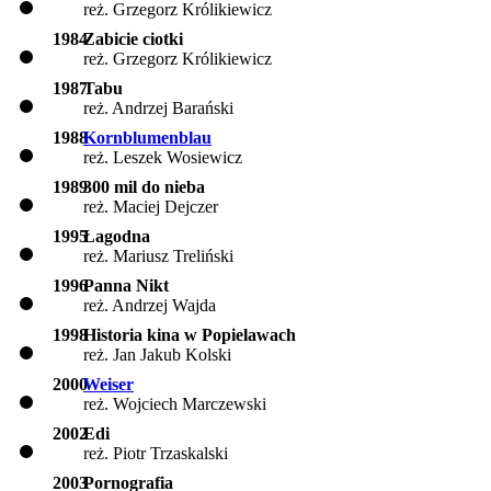
reż. Grzegorz Królikiewicz
1984
Zabicie ciotki
reż. Grzegorz Królikiewicz
1987
Tabu
reż. Andrzej Barański
1988
Kornblumenblau
reż. Leszek Wosiewicz
1989
300 mil do nieba
reż. Maciej Dejczer
1995
Łagodna
reż. Mariusz Treliński
1996
Panna Nikt
reż. Andrzej Wajda
1998
Historia kina w Popielawach
reż. Jan Jakub Kolski
2000
Weiser
reż. Wojciech Marczewski
2002
Edi
reż. Piotr Trzaskalski
2003
Pornografia