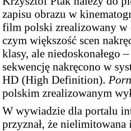
Krzysztof Ptak należy do p
zapisu obrazu w kinematogra
film polski zrealizowany w c
czym większość scen nakrę
klasy, ale niedoskonałego –
sekwencję nakręcono w sys
HD (High Definition).
Porn
polskim zrealizowanym wy
W wywiadzie dla portalu in
przyznał, że nielimitowana 