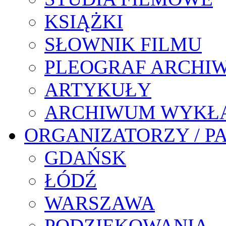
KSIĄŻKI
SŁOWNIK FILMU
PLEOGRAF ARCHI
ARTYKUŁY
ARCHIWUM WYKŁ
ORGANIZATORZY / P
GDAŃSK
ŁÓDŹ
WARSZAWA
PODZIĘKOWANIA