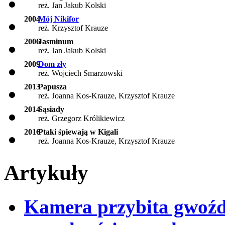
reż. Jan Jakub Kolski
2004
Mój Nikifor
reż. Krzysztof Krauze
2006
Jasminum
reż. Jan Jakub Kolski
2009
Dom zły
reż. Wojciech Smarzowski
2013
Papusza
reż. Joanna Kos-Krauze, Krzysztof Krauze
2014
Sąsiady
reż. Grzegorz Królikiewicz
2016
Ptaki śpiewają w Kigali
reż. Joanna Kos-Krauze, Krzysztof Krauze
Artykuły
Kamera przybita gwoźd