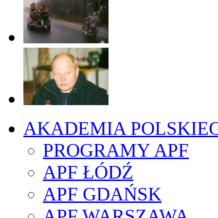
AKADEMIA POLSKIE
PROGRAMY APF
APF ŁÓDŹ
APF GDAŃSK
APF WARSZAWA