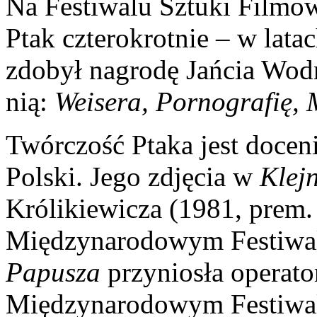
Na Festiwalu Sztuki Filmo
Ptak czterokrotnie – w lata
zdobył nagrodę Jańcia Wod
nią:
Weisera
, Pornografię
, 
Twórczość Ptaka jest docen
Polski. Jego zdjęcia w
Klej
Królikiewicza (1981, prem
Międzynarodowym Festiwa
Papusza
przyniosła operat
Międzynarodowym Festiwal