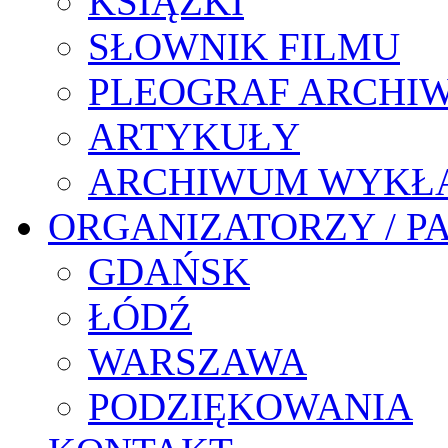
KSIĄŻKI
SŁOWNIK FILMU
PLEOGRAF ARCHI
ARTYKUŁY
ARCHIWUM WYKŁ
ORGANIZATORZY / P
GDAŃSK
ŁÓDŹ
WARSZAWA
PODZIĘKOWANIA