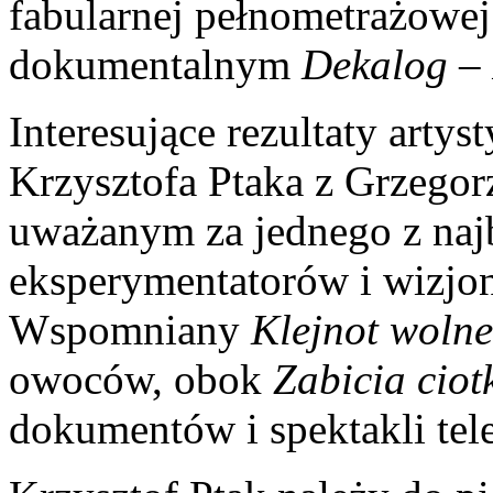
fabularnej pełnometrażowe
dokumentalnym
Dekalog –
Interesujące rezultaty arty
Krzysztofa Ptaka z Grzego
uważanym za jednego z naj
eksperymentatorów i wizjo
Wspomniany
Klejnot woln
owoców, obok
Zabicia ciot
dokumentów i spektakli tel