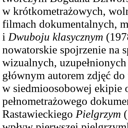
w krótkometrażowych, wol
filmach dokumentalnych, m
i
Dwuboju klasycznym
(197
nowatorskie spojrzenie na s
wizualnych, uzupełnionych
głównym autorem zdjęć do t
w siedmioosobowej ekipie o
pełnometrażowego dokumen
Rastawieckiego
Pielgrzym
(
wpływ pierwszej pielgrzymk