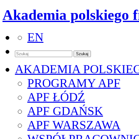
Akademia polskiego f
EN
AKADEMIA POLSKIE
PROGRAMY APF
APF ŁÓDŹ
APF GDAŃSK
APF WARSZAWA
WSPÓŁPRACOWNI