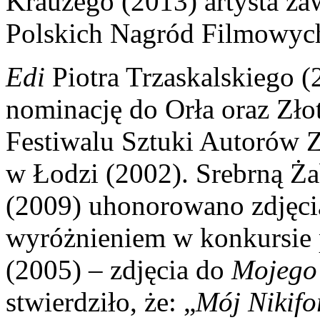
Krauzego (2013) artysta z
Polskich Nagród Filmowych 
Edi
Piotra Trzaskalskiego (
nominację do Orła oraz Zł
Festiwalu Sztuki Autorów
w Łodzi (2002). Srebrną Ż
(2009) uhonorowano zdjęc
wyróżnieniem w konkursie
(2005) – zdjęcia do
Mojego 
stwierdziło, że: „
Mój Nikifo