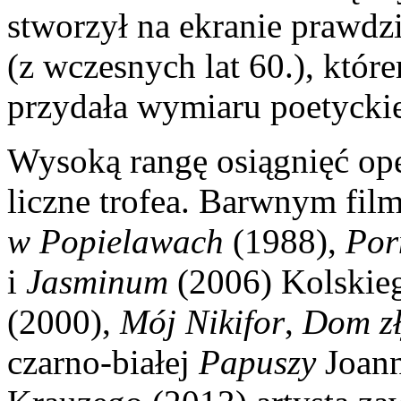
stworzył na ekranie prawd
(z wczesnych lat 60.), któr
przydała wymiaru poetyck
Wysoką rangę osiągnięć ope
liczne trofea. Barwnym fi
w Popielawach
(1988),
Por
i
Jasminum
(2006) Kolskie
(2000),
Mój Nikifor
,
Dom z
czarno-białej
Papuszy
Joann