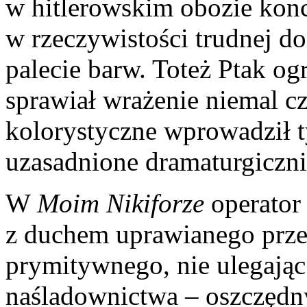
w hitlerowskim obozie kon
w rzeczywistości trudnej d
palecie barw. Toteż Ptak ogr
sprawiał wrażenie niemal c
kolorystyczne wprowadził t
uzasadnione dramaturgiczni
W
Moim Nikiforze
operator 
z duchem uprawianego prze
prymitywnego, nie ulegając
naśladownictwa – oszczęd