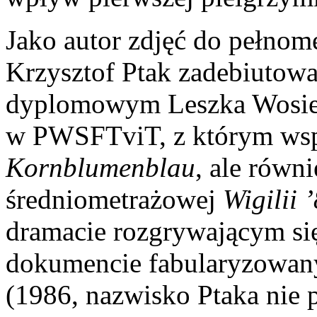
Jako autor zdjęć do pełno
Krzysztof Ptak zadebiutow
dyplomowym Leszka Wosiewi
w PWSFTviT, z którym wspó
Kornblumenblau
, ale równi
średniometrażowej
Wigilii 
dramacie rozgrywającym si
dokumencie fabularyzowa
(1986, nazwisko Ptaka nie 