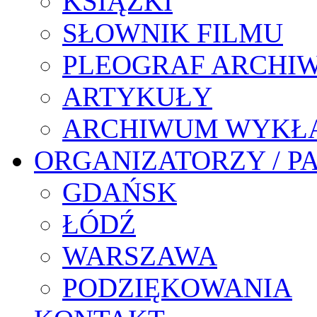
KSIĄŻKI
SŁOWNIK FILMU
PLEOGRAF ARCHI
ARTYKUŁY
ARCHIWUM WYKŁ
ORGANIZATORZY / P
GDAŃSK
ŁÓDŹ
WARSZAWA
PODZIĘKOWANIA