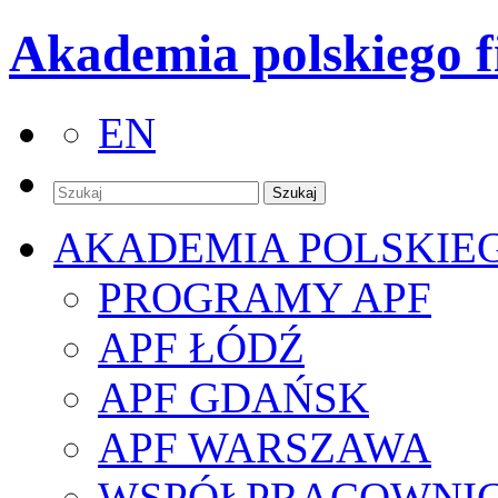
Akademia polskiego f
EN
AKADEMIA POLSKIE
PROGRAMY APF
APF ŁÓDŹ
APF GDAŃSK
APF WARSZAWA
WSPÓŁPRACOWNI