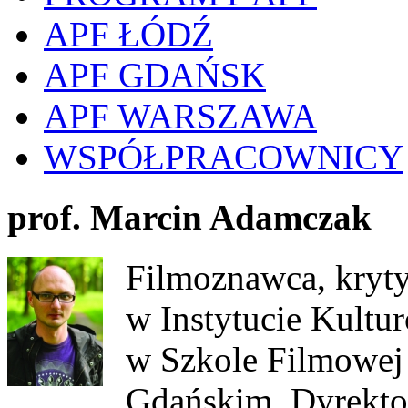
APF ŁÓDŹ
APF GDAŃSK
APF WARSZAWA
WSPÓŁPRACOWNICY
prof. Marcin Adamczak
Filmoznawca, kryty
w Instytucie Kult
w Szkole Filmowej 
Gdańskim. Dyrekto