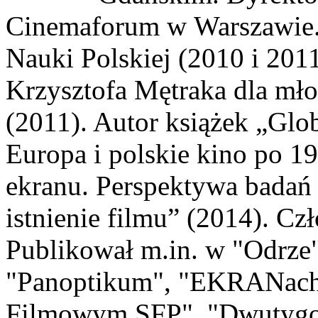
Cinemaforum w Warszawie. 
Nauki Polskiej (2010 i 201
Krzysztofa Mętraka dla mł
(2011). Autor książek „Gl
Europa i polskie kino po 1
ekranu. Perspektywa badań
istnienie filmu” (2014). C
Publikował m.in. w "Odrze
"Panoptikum", "EKRANach"
Filmowym SFP", "Dwutygod