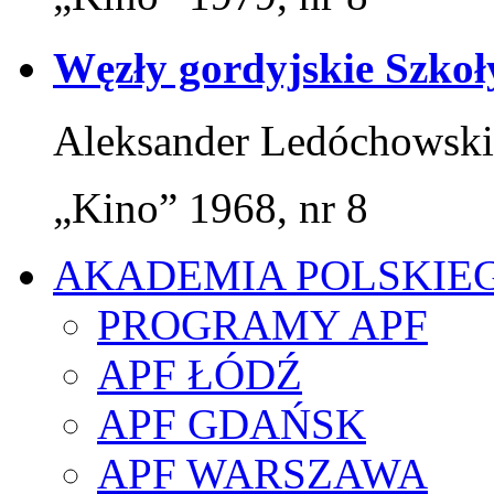
Węzły gordyjskie Szkoły
Aleksander Ledóchowski
„Kino” 1968, nr 8
AKADEMIA POLSKIE
PROGRAMY APF
APF ŁÓDŹ
APF GDAŃSK
APF WARSZAWA