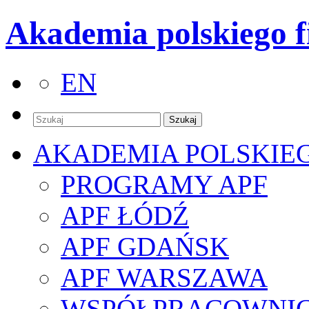
Akademia polskiego f
EN
AKADEMIA POLSKIE
PROGRAMY APF
APF ŁÓDŹ
APF GDAŃSK
APF WARSZAWA
WSPÓŁPRACOWNI