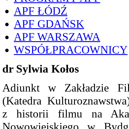
APF ŁÓDŹ
APF GDAŃSK
APF WARSZAWA
WSPÓŁPRACOWNICY
dr Sylwia Kołos
Adiunkt w Zakładzie Fi
(Katedra Kulturoznawstwa
z historii filmu na Ak
Nowowiejskiego w Bydgo