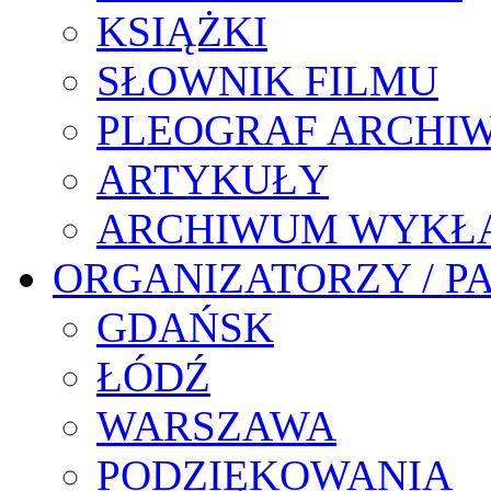
KSIĄŻKI
SŁOWNIK FILMU
PLEOGRAF ARCHI
ARTYKUŁY
ARCHIWUM WYKŁ
ORGANIZATORZY / P
GDAŃSK
ŁÓDŹ
WARSZAWA
PODZIĘKOWANIA