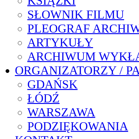
KSIĄŻKI
SŁOWNIK FILMU
PLEOGRAF ARCHI
ARTYKUŁY
ARCHIWUM WYKŁ
ORGANIZATORZY / P
GDAŃSK
ŁÓDŹ
WARSZAWA
PODZIĘKOWANIA