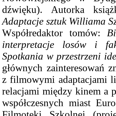
dźwięku). Autorka ksią
Adaptacje sztuk Williama Sz
Współredaktor tomów:
B
interpretacje losów i f
Spotkania w przestrzeni id
głównych zainteresowań zn
z filmowymi adaptacjami li
relacjami między kinem a 
współczesnych miast Euro
Filmoteki Szkolnej (proj