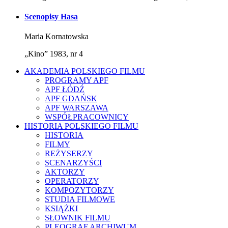
Scenopisy Hasa
Maria Kornatowska
„Kino” 1983, nr 4
AKADEMIA POLSKIEGO FILMU
PROGRAMY APF
APF ŁÓDŹ
APF GDAŃSK
APF WARSZAWA
WSPÓŁPRACOWNICY
HISTORIA POLSKIEGO FILMU
HISTORIA
FILMY
REŻYSERZY
SCENARZYŚCI
AKTORZY
OPERATORZY
KOMPOZYTORZY
STUDIA FILMOWE
KSIĄŻKI
SŁOWNIK FILMU
PLEOGRAF ARCHIWUM