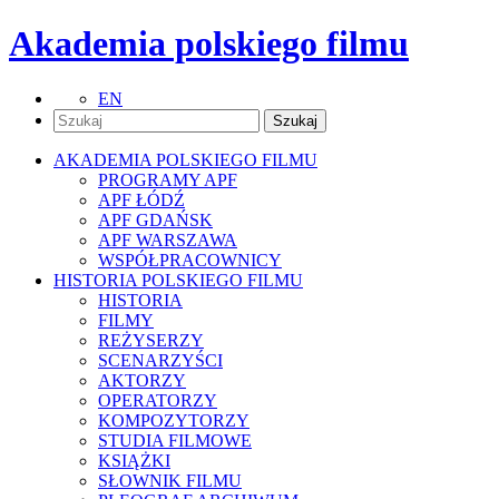
Akademia polskiego filmu
EN
AKADEMIA POLSKIEGO FILMU
PROGRAMY APF
APF ŁÓDŹ
APF GDAŃSK
APF WARSZAWA
WSPÓŁPRACOWNICY
HISTORIA POLSKIEGO FILMU
HISTORIA
FILMY
REŻYSERZY
SCENARZYŚCI
AKTORZY
OPERATORZY
KOMPOZYTORZY
STUDIA FILMOWE
KSIĄŻKI
SŁOWNIK FILMU