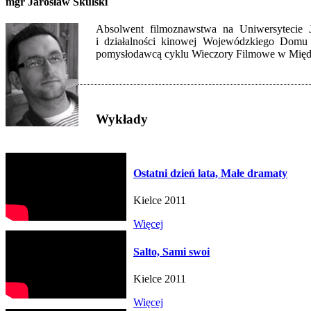
mgr Jarosław Skulski
Absolwent filmoznawstwa na Uniwersytecie 
i działalności kinowej Wojewódzkiego Domu 
pomysłodawcą cyklu Wieczory Filmowe w Międz
Wykłady
Ostatni dzień lata, Małe dramaty
Kielce 2011
Więcej
Salto, Sami swoi
Kielce 2011
Więcej