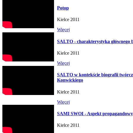
Potop
Kielce 2011
Więcej
SALTO - charakterystyka głównego 
Kielce 2011
Więcej
SALTO w kontekście biografii twórcz
Konwickiego
Kielce 2011
Więcej
SAMI SWOI - Aspekt propagandowy 
Kielce 2011