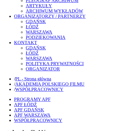
PLEOGRAF ARCHIWUM
ARTYKUŁY
ARCHIWUM WYKŁADÓW
ORGANIZATORZY / PARTNERZY
GDAŃSK
ŁÓDŹ
WARSZAWA
PODZIĘKOWANIA
KONTAKT
GDAŃSK
ŁÓDŹ
WARSZAWA
POLITYKA PRYWATNOŚCI
ORGANIZATOR
/
PL - Strona główna
/
AKADEMIA POLSKIEGO FILMU
/
WSPÓŁPRACOWNICY
PROGRAMY APF
APF ŁÓDŹ
APF GDAŃSK
APF WARSZAWA
WSPÓŁPRACOWNICY