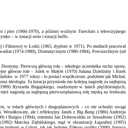
i i pies
(1966-1970), a później woźnym Tureckim z telewizyjnego
stko – w tonacji serio i tonacji buffo.
j i Filmowej w Łodzi (1965, dyplom w 1971). Po studiach pracował
, Kwadrat (1974-1980), Dramatycznym (1980-1984), Powszechnym (od
ży Deotymy. Pierwszą główną rolę – młodego uczestnika ruchu oporu,
jne główne role – Julek w
Małym
(1970) Juliana Dziedziny i Józek
dańsku w 1977 roku) – to postaci współczesne, podobnie jak Michał,
az ideologia. Ta kreacja przyniosła mu kolejną nagrodę za najlepszą
989) Ryszarda Bugajskiego, osadzonym w latach pięćdziesiątych,
nież nagrodą za najlepszą pierwszoplanową rolę męską na festiwalu
ym, w rolach głównych i drugoplanowych – co nie uchodzi uwagi
ń. Wesołkowaty, ale i refleksyjny Janek z
Big Bang
(1986) Andrzeja
) i Burgos (1994), rotmistrz Jan Dobrowolski ze
Szwadronu
(1992)
(1992) Marcina Ziębińskiego, mąż w ekranizacji
Łagodnej
(1995)
ne trofeum w Gdyni, tak jak bohater
Żółtego szalika
(2000) Janusza