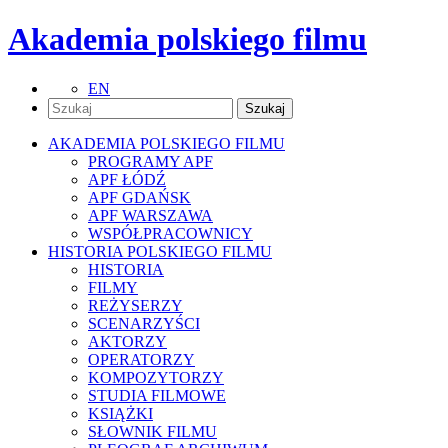
Akademia polskiego filmu
EN
AKADEMIA POLSKIEGO FILMU
PROGRAMY APF
APF ŁÓDŹ
APF GDAŃSK
APF WARSZAWA
WSPÓŁPRACOWNICY
HISTORIA POLSKIEGO FILMU
HISTORIA
FILMY
REŻYSERZY
SCENARZYŚCI
AKTORZY
OPERATORZY
KOMPOZYTORZY
STUDIA FILMOWE
KSIĄŻKI
SŁOWNIK FILMU