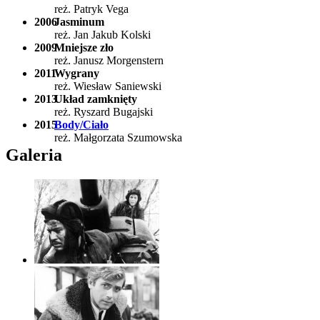
reż. Patryk Vega
2006
Jasminum
reż. Jan Jakub Kolski
2009
Mniejsze zło
reż. Janusz Morgenstern
2011
Wygrany
reż. Wiesław Saniewski
2013
Układ zamknięty
reż. Ryszard Bugajski
2015
Body/Ciało
reż. Małgorzata Szumowska
Galeria