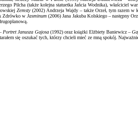
Jerzego Pilcha (także kolejna statuetka Jańcia Wodnika), właściciel
rowskiej
Zemsty
(2002) Andrzeja Wajdy – także Orzeł, tym razem w k
zek Zdrówko w
Jasminum
(2006) Jana Jakuba Kolskiego – następny Orz
 drugoplanową.
 –
Portret Janusza Gajosa
(1992) oraz książki Elżbiety Baniewicz –
Ga
starałem się oszukać tych, którzy chcieli mieć ze mną spokój. Najważnie