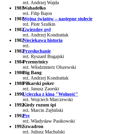
reż. Andrzej Wajda
1981
Wahadełko
reż. Filip Bajon
1981
Wojna światów – następne stulecie
reż. Piotr Szulkin
1982
Gwiezdny pył
reż. Andrzej Kondratiuk
1982
Nieciekawa historia
reż.
1982
Przesłuchanie
reż. Ryszard Bugajski
1984
Przemytnicy
reż. Włodzimierz Olszewski
1986
Big Bang
reż. Andrzej Kondratiuk
1988
Piłkarski poker
reż. Janusz Zaorski
1990
Ucieczka z kina "Wolność"
reż. Wojciech Marczewski
1992
Kiedy rozum śpi
reż. Marcin Ziębiński
1992
Psy
reż. Władysław Pasikowski
1992
Szwadron
reż. Juliusz Machulski