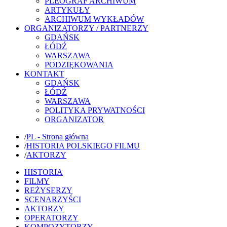
PLEOGRAF ARCHIWUM
ARTYKUŁY
ARCHIWUM WYKŁADÓW
ORGANIZATORZY / PARTNERZY
GDAŃSK
ŁÓDŹ
WARSZAWA
PODZIĘKOWANIA
KONTAKT
GDAŃSK
ŁÓDŹ
WARSZAWA
POLITYKA PRYWATNOŚCI
ORGANIZATOR
/
PL - Strona główna
/
HISTORIA POLSKIEGO FILMU
/
AKTORZY
HISTORIA
FILMY
REŻYSERZY
SCENARZYŚCI
AKTORZY
OPERATORZY
KOMPOZYTORZY