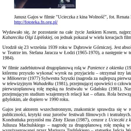
Janusz Gajos w filmie "Ucieczka z kina Wolność", fot. Renata 
http://fototeka.fn.org.pl/
Wydawało się, że pozostanie na całe życie Jankiem Kosem, najpr
Kabareciku Olgi Lipińskiej
, on jednak pokazał w wielu kreacjach film
Urodził się 23 września 1939 roku w Dąbrowie Górniczej. Jest ab
w Teatrze im. Stefana Jaracza w Łodzi (1965-1970), a następnie 
1984).
W filmie zadebiutował drugoplanową rolą w
Panience z okienka
(19
któremu przyszło wykonać wyrok na przyjacielu – otrzymał trzy la
w
Milionerze
(1977) Sylwestra Szyszki (nagroda za najlepszą pierw
w telewizyjnym
Wahadełku
(1981), przejmującej opowieści o człowi
pierwszoplanową rolę męską na festiwalu w Gdańsku (1981). Nas
przejmującym studium wzajemnych relacji kat – ofiara. Rola bezwz
gdyńskim, ale dopiero w 1990 roku.
Gajos jest aktorem wszechstronnym, znakomicie sprawdza się w
publiczności, krytyki oraz jurorów festiwali filmowych i teatraln
Kondratiuka przyniósł mu Złoty Ekran (1987), cenzor z
Ucieczki z 
Juliusza Machulskiego – nagrodę za drugoplanową rolę męską 
wyreżyserowanej przez Mariusza Trelińskiego – statuetkę Jańcia 