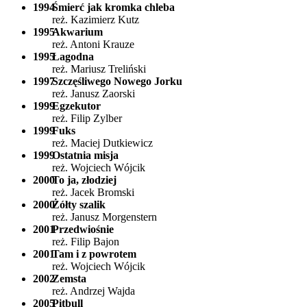
1994
Śmierć jak kromka chleba
reż. Kazimierz Kutz
1995
Akwarium
reż. Antoni Krauze
1995
Łagodna
reż. Mariusz Treliński
1997
Szczęśliwego Nowego Jorku
reż. Janusz Zaorski
1999
Egzekutor
reż. Filip Zylber
1999
Fuks
reż. Maciej Dutkiewicz
1999
Ostatnia misja
reż. Wojciech Wójcik
2000
To ja, złodziej
reż. Jacek Bromski
2000
Żółty szalik
reż. Janusz Morgenstern
2001
Przedwiośnie
reż. Filip Bajon
2001
Tam i z powrotem
reż. Wojciech Wójcik
2002
Zemsta
reż. Andrzej Wajda
2005
Pitbull