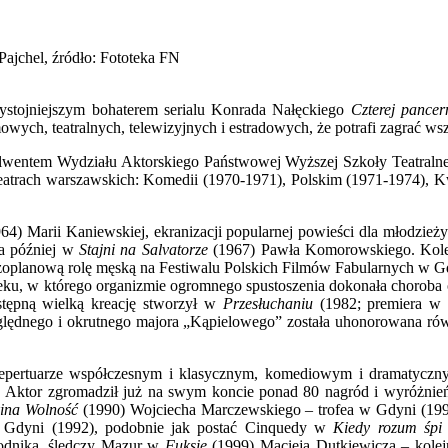
Pajchel, źródło: Fototeka FN
zystojniejszym bohaterem serialu Konrada Nałęckiego
Czterej pancern
owych, teatralnych, telewizyjnych i estradowych, że potrafi zagrać wszy
solwentem Wydziału Aktorskiego Państwowej Wyższej Szkoły Teatralne
w teatrach warszawskich: Komedii (1970-1971), Polskim (1971-1974)
64) Marii Kaniewskiej, ekranizacji popularnej powieści dla młodzie
ta później w
Stajni na Salvatorze
(1967) Pawła Komorowskiego. Kole
szoplanową rolę męską na Festiwalu Polskich Filmów Fabularnych w G
eku, w którego organizmie ogromnego spustoszenia dokonała choroba or
tępną wielką kreację stworzył w
Przesłuchaniu
(1982; premiera w 1
ględnego i okrutnego majora „Kąpielowego” została uhonorowana rów
 repertuarze współczesnym i klasycznym, komediowym i dramatyczn
ych. Aktor zgromadził już na swym koncie ponad 80 nagród i wyróżnie
kina Wolność
(1990) Wojciecha Marczewskiego – trofea w Gdyni (1990
w Gdyni (1992), podobnie jak postać Cinquedy w
Kiedy rozum śpi
Wodnika, śledczy Mazur w
Fuksie
(1999) Macieja Dutkiewicza – kolej