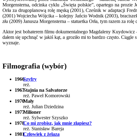
Morgensterna, odcinka cyklu „Święta polskie”, opartego na prozie 
Orła za drugoplanową rolę męską (2001), Cześnik w adaptacji Fred
(2001) Wojciecha Wójcika – kolejny Jańcio Wodnik (2003), bracis
złu
(2009) Janusza Morgensterna – statuetka Orła, tym razem za rolę
Aktor jest bohaterem filmu dokumentalnego Magdaleny Kuydowicz
dałem się upchnąć w jakiś kąt, a groziło mi to bardzo często. Ciągle 
wyznaje.
Filmografia (wybór)
1966
Szyfry
reż.
1967
Stajnia na Salvatorze
reż. Paweł Komorowski
1970
Mały
reż. Julian Dziedzina
1977
Milioner
reż. Sylwester Szyszko
1978
Co mi zrobisz, jak mnie złapiesz?
reż. Stanisław Bareja
1981
Człowiek z żelaza