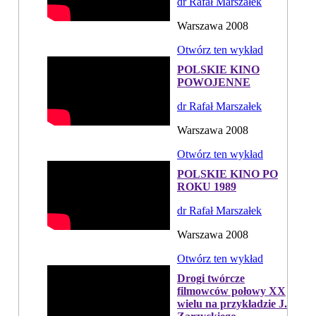
dr Rafał Marszałek
Warszawa 2008
Otwórz ten wykład
POLSKIE KINO
POWOJENNE
dr Rafał Marszałek
Warszawa 2008
Otwórz ten wykład
POLSKIE KINO PO
ROKU 1989
dr Rafał Marszałek
Warszawa 2008
Otwórz ten wykład
Drogi twórcze
filmowców połowy XX
wielu na przykładzie J.