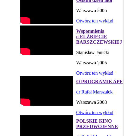
Ostatni dzień lata
Warszawa 2005
Otwórz ten wykład
Wspomnienia
o ELŻBIECIE
BARSZCZEWSKIEJ
Stanisław Janicki
Warszawa 2005
Otwórz ten wykład
O PROGRAMIE APF
dr Rafał Marszałek
Warszawa 2008
Otwórz ten wykład
POLSKIE KINO
PRZEDWOJENNE