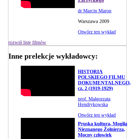
Zarzyckiego
dr Marcin Maron
Warszawa 2009
Otwórz ten wykład
rozwiń listę filmów
Inne prelekcje wykładowcy:
HISTORIA
POLSKIEGO FILMU
DOKUMENTALNEGO,
cz. 2 (1919-1929)
prof. Małgorzata
Hendrykowska
Otwórz ten wykład
Pruska kultura, Mogiła
Nieznanego Żołnierza,
Mocny człowiek