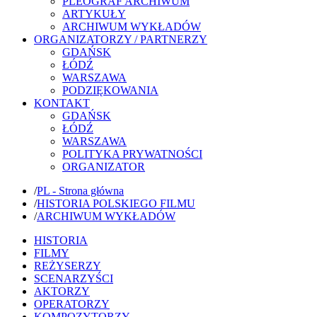
PLEOGRAF ARCHIWUM
ARTYKUŁY
ARCHIWUM WYKŁADÓW
ORGANIZATORZY / PARTNERZY
GDAŃSK
ŁÓDŹ
WARSZAWA
PODZIĘKOWANIA
KONTAKT
GDAŃSK
ŁÓDŹ
WARSZAWA
POLITYKA PRYWATNOŚCI
ORGANIZATOR
/
PL - Strona główna
/
HISTORIA POLSKIEGO FILMU
/
ARCHIWUM WYKŁADÓW
HISTORIA
FILMY
REŻYSERZY
SCENARZYŚCI
AKTORZY
OPERATORZY
KOMPOZYTORZY