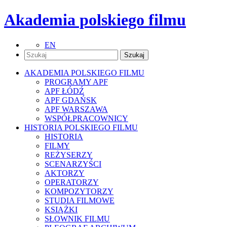
Akademia polskiego filmu
EN
AKADEMIA POLSKIEGO FILMU
PROGRAMY APF
APF ŁÓDŹ
APF GDAŃSK
APF WARSZAWA
WSPÓŁPRACOWNICY
HISTORIA POLSKIEGO FILMU
HISTORIA
FILMY
REŻYSERZY
SCENARZYŚCI
AKTORZY
OPERATORZY
KOMPOZYTORZY
STUDIA FILMOWE
KSIĄŻKI
SŁOWNIK FILMU