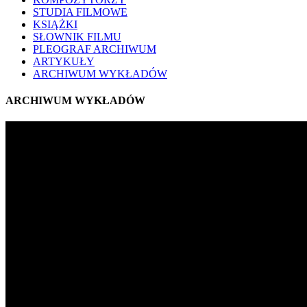
STUDIA FILMOWE
KSIĄŻKI
SŁOWNIK FILMU
PLEOGRAF ARCHIWUM
ARTYKUŁY
ARCHIWUM WYKŁADÓW
ARCHIWUM WYKŁADÓW