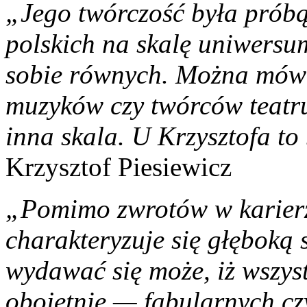
„Jego twórczość była próbą
polskich na skalę uniwersu
sobie równych. Można mówi
muzyków czy twórców teatru,
inna skala. U Krzysztofa to
Krzysztof Piesiewicz
„Pomimo zwrotów w karierz
charakteryzuje się głęboką
wydawać się może, iż wszyst
obojętnie — fabularnych c