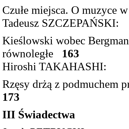
Czułe miejsca. O muzyce 
Tadeusz SZCZEPAŃSKI:
Kieślowski wobec Bergmana,
równoległe
163
Hiroshi TAKAHASHI:
Rzęsy drżą z podmuchem pr
173
III Świadectwa