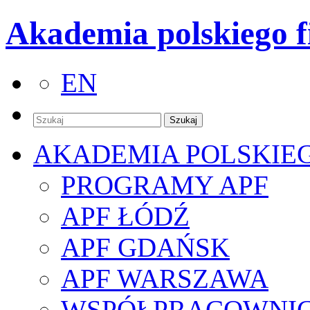
Akademia polskiego f
EN
AKADEMIA POLSKIE
PROGRAMY APF
APF ŁÓDŹ
APF GDAŃSK
APF WARSZAWA
WSPÓŁPRACOWNI