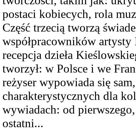
twórczości, takim jak: ukry
postaci kobiecych, rola mu
Część trzecią tworzą świad
współpracowników artysty I
recepcja dzieła Kieślowski
tworzył: w Polsce i we Franc
reżyser wypowiada się sam,
charakterystycznych dla ko
wywiadach: od pierwszego, j
ostatni...