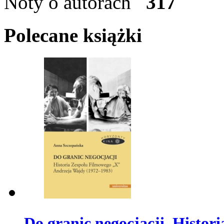
Noty o autorach
317
Polecane książki
Do granic negocjacji. Histo