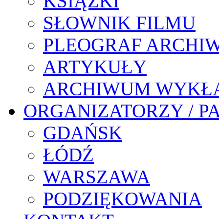
KSIĄŻKI
SŁOWNIK FILMU
PLEOGRAF ARCHI
ARTYKUŁY
ARCHIWUM WYKŁ
ORGANIZATORZY / P
GDAŃSK
ŁÓDŹ
WARSZAWA
PODZIĘKOWANIA