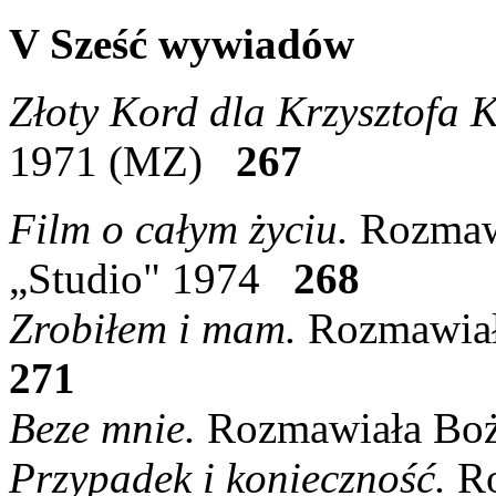
V Sześć wywiadów
Złoty Kord dla Krzysztofa 
1971 (MZ)
267
Film o całym życiu.
Rozmawi
„Studio" 1974
268
Zrobiłem i mam.
Rozmawiała
271
Beze mnie.
Rozmawiała Boż
Przypadek i konieczność.
Ro