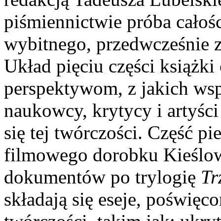
piśmiennictwie próba cało
wybitnego, przedwcześnie 
Układ pięciu części książk
perspektywom, z jakich w
naukowcy, krytycy i artyści
się tej twórczości. Część p
filmowego dorobku Kieślo
dokumentów po trylogię
Tr
składają się eseje, poświęc