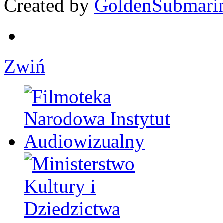
Created by
GoldenSubmari
Zwiń