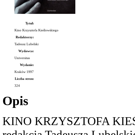
Tytuł:
Kino Krzysztofa Kieślowskiego
Redaktorzy:
Tadeusz Lubelski
Wydawca:
Universitas
Wydanie:
Kraków 1997
Liczba stron:
324
Opis
KINO KRZYSZTOFA KIEŚ
redakcją Tadeusza Lubelski