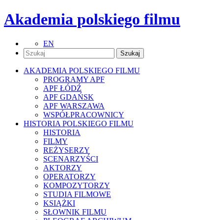
Akademia polskiego filmu
EN
AKADEMIA POLSKIEGO FILMU
PROGRAMY APF
APF ŁÓDŹ
APF GDAŃSK
APF WARSZAWA
WSPÓŁPRACOWNICY
HISTORIA POLSKIEGO FILMU
HISTORIA
FILMY
REŻYSERZY
SCENARZYŚCI
AKTORZY
OPERATORZY
KOMPOZYTORZY
STUDIA FILMOWE
KSIĄŻKI
SŁOWNIK FILMU