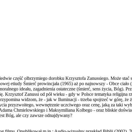
 zaledwie część olbrzymiego dorobku Krzysztofa Zanussiego. Może s
owej etiudy Śmierć prowincjała (1965) aż po najnowszy - Obce ciało (2
do moralnego ideału, zagadnienia ostateczne (śmierć, sens życia, Bóg).
blię. Krzysztof Zanussi od pół wieku - gdy w Polsce tematyka religijn
ypomina widzom, że - jak w Iluminacji - trzeba spojrzeć w górę, że ż
cia przyzwoitego, wewnętrznie uczciwego oraz cenę, jaką za taki wybór
, Adama Chmielowskiego i Maksymiliana Kolbego - oraz bliskie doświa
 jest Bóg, ale czy zawsze odnajdywany?
g filmu. Opublikował m.in.: Audio-wizualny przekład Biblii (2002), 70