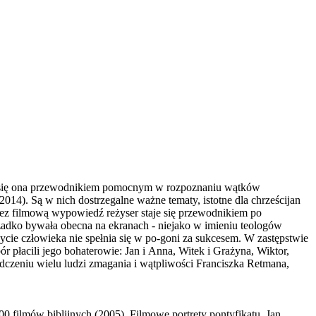
tać się ona przewodnikiem pomocnym w rozpoznaniu wątków
014). Są w nich dostrzegalne ważne tematy, istotne dla chrześcijan
 Przez filmową wypowiedź reżyser staje się przewodnikiem po
a rzadko bywała obecna na ekranach - niejako w imieniu teologów
ycie człowieka nie spełnia się w po-goni za sukcesem. W zastępstwie
 płacili jego bohaterowie: Jan i Anna, Witek i Grażyna, Wiktor,
dczeniu wielu ludzi zmagania i wątpliwości Franciszka Retmana,
0 filmów biblijnych (2005), Filmowe portrety pontyfikatu. Jan