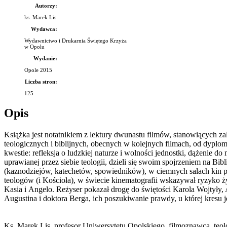
Autorzy:
ks. Marek Lis
Wydawca:
Wydawnictwo i Drukarnia Świętego Krzyża
w Opolu
Wydanie:
Opole 2015
Liczba stron:
125
Opis
Książka jest notatnikiem z lektury dwunastu filmów, stanowiących
teologicznych i biblijnych, obecnych w kolejnych filmach, od dyplom
kwestie: refleksja o ludzkiej naturze i wolności jednostki, dążenie 
uprawianej przez siebie teologii, dzieli się swoim spojrzeniem na Bi
(kaznodziejów, katechetów, spowiedników), w ciemnych salach kin prz
teologów (i Kościoła), w świecie kinematografii wskazywał ryzyko ży
Kasia i Angelo. Reżyser pokazał drogę do świętości Karola Wojtyły
Augustina i doktora Berga, ich poszukiwanie prawdy, u której kresu
Ks. Marek Lis, profesor Uniwersytetu Opolskiego, filmoznawca, teolo