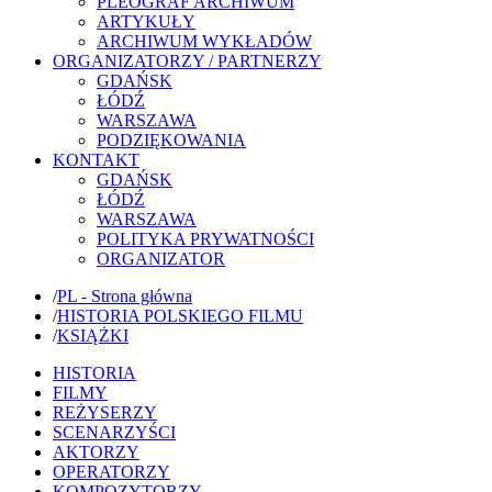
PLEOGRAF ARCHIWUM
ARTYKUŁY
ARCHIWUM WYKŁADÓW
ORGANIZATORZY / PARTNERZY
GDAŃSK
ŁÓDŹ
WARSZAWA
PODZIĘKOWANIA
KONTAKT
GDAŃSK
ŁÓDŹ
WARSZAWA
POLITYKA PRYWATNOŚCI
ORGANIZATOR
/
PL - Strona główna
/
HISTORIA POLSKIEGO FILMU
/
KSIĄŻKI
HISTORIA
FILMY
REŻYSERZY
SCENARZYŚCI
AKTORZY
OPERATORZY
KOMPOZYTORZY