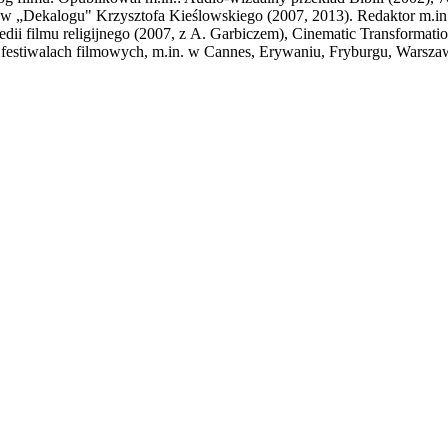
w „Dekalogu" Krzysztofa Kieślowskiego (2007, 2013). Redaktor m.in. 
ii filmu religijnego (2007, z A. Garbiczem), Cinematic Transformati
 festiwalach filmowych, m.in. w Cannes, Erywaniu, Fryburgu, Warsza