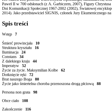
Paweł II w 700 odsłonach (z A. Garbiczem, 2007), Figury Chrystusa 
Dni Komunikacji Społecznej 1967-2002 (2002), Światowej encykloped
2014). Jako przedstawiciel SIGNIS, członek Jury Ekumenicznego na
Spis treści
Wstęp
7
Śmierć prowincjała
10
Struktura kryształu
16
Iluminacja
24
Constans
34
Z dalekiego kraju
44
Imperatyw
52
Życie za życie. Maksymilian Kolbe
62
Dotknięcie ręki
72
Brat naszego Boga
80
Życie jako śmiertelna choroba przenoszona drogą płciową
88
Persona non grata
98
Obce ciało
108
Zakończenie
116