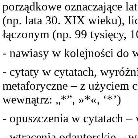
porządkowe oznaczające lat
(np. lata 30. XIX wieku), l
łączonym (np. 99 tysięcy, 
- nawiasy w kolejności do w
- cytaty w cytatach, wyróżn
metaforyczne – z użyciem 
wewnątrz: „*”, »*«, ‘*’)
- opuszczenia w cytatach –
- wtrącenia odautorskie – 