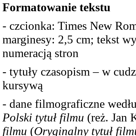
Formatowanie tekstu
- czcionka: Times New Roman
marginesy: 2,5 cm; tekst w
numeracją stron
- tytuły czasopism – w cud
kursywą
- dane filmograficzne wedł
Polski tytuł filmu
(reż. Jan 
filmu
(
Oryginalny tytuł film