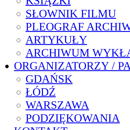
KSIĄŻKI
SŁOWNIK FILMU
PLEOGRAF ARCHI
ARTYKUŁY
ARCHIWUM WYKŁ
ORGANIZATORZY / P
GDAŃSK
ŁÓDŹ
WARSZAWA
PODZIĘKOWANIA