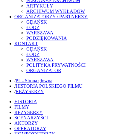
PLEOGRAF ARCHIWUM
ARTYKUŁY
ARCHIWUM WYKŁADÓW
ORGANIZATORZY / PARTNERZY
GDAŃSK
ŁÓDŹ
WARSZAWA
PODZIĘKOWANIA
KONTAKT
GDAŃSK
ŁÓDŹ
WARSZAWA
POLITYKA PRYWATNOŚCI
ORGANIZATOR
/
PL - Strona główna
/
HISTORIA POLSKIEGO FILMU
/
REŻYSERZY
HISTORIA
FILMY
REŻYSERZY
SCENARZYŚCI
AKTORZY
OPERATORZY
KOMPOZYTORZY