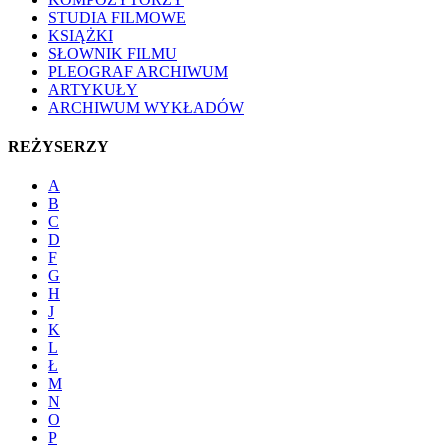
STUDIA FILMOWE
KSIĄŻKI
SŁOWNIK FILMU
PLEOGRAF ARCHIWUM
ARTYKUŁY
ARCHIWUM WYKŁADÓW
REŻYSERZY
A
B
C
D
F
G
H
J
K
L
Ł
M
N
O
P