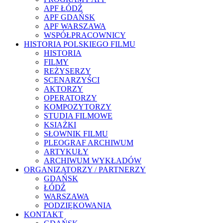
APF ŁÓDŹ
APF GDAŃSK
APF WARSZAWA
WSPÓŁPRACOWNICY
HISTORIA POLSKIEGO FILMU
HISTORIA
FILMY
REŻYSERZY
SCENARZYŚCI
AKTORZY
OPERATORZY
KOMPOZYTORZY
STUDIA FILMOWE
KSIĄŻKI
SŁOWNIK FILMU
PLEOGRAF ARCHIWUM
ARTYKUŁY
ARCHIWUM WYKŁADÓW
ORGANIZATORZY / PARTNERZY
GDAŃSK
ŁÓDŹ
WARSZAWA
PODZIĘKOWANIA
KONTAKT