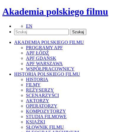
Akademia polskiego filmu
EN
AKADEMIA POLSKIEGO FILMU
PROGRAMY APF
APF ŁÓDŹ
APF GDAŃSK
APF WARSZAWA
WSPÓŁPRACOWNICY
HISTORIA POLSKIEGO FILMU
HISTORIA
FILMY
REŻYSERZY
SCENARZYŚCI
AKTORZY
OPERATORZY
KOMPOZYTORZY
STUDIA FILMOWE
KSIĄŻKI
SŁOWNIK FILMU