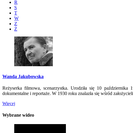
R
S
T
W
Z
Ż
Wanda Jakubowska
Reżyserka filmowa, scenarzystka. Urodziła się 10 października
dokumentalne i reportaże. W 1930 roku znalazła się wśród założycieli
Więcej
Wybrane wideo