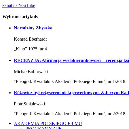
kanał na YouTube
Wybrane artykuły
Narodziny Zbyszka
Konrad Eberhardt
„Kino” 1975, nr 4
RECENZJA: Afirmacja wielokierunkowości – recenzja ksi
Michał Bobrowski
"Pleograf. Kwartalnik Akademii Polskiego Filmu", nr 1/2018
Różewicz był reżyserem niefajerwerkowym. Z Jerzym Rad
Piotr Śmiałowski
"Pleograf. Kwartalnik Akademii Polskiego Filmu", nr 2/2018
AKADEMIA POLSKIEGO FILMU
PROGRAMY APF