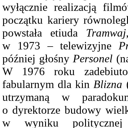
wyłącznie realizacją film
początku kariery równole
powstała etiuda
Tramwaj
w 1973 – telewizyjne
P
później głośny
Personel
(n
W 1976 roku zadebiuto
fabularnym dla kin
Blizna
utrzymaną w paradokum
o dyrektorze budowy wielk
w wyniku politycznej