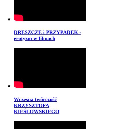
DRESZCZE i PRZYPADEK -
erotyzm w filmach
Wczesna twórczość
KRZYSZTOFA
KIEŚLOWSKIEGO