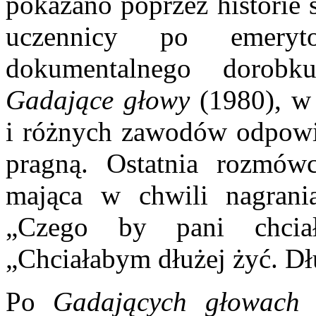
pokazano poprzez historie 
uczennicy po emeryto
dokumentalnego dorobk
Gadające głowy
(1980), w
i różnych zawodów odpowia
pragną. Ostatnia rozmów
mająca w chwili nagrania
„Czego by pani chciał
„Chciałabym dłużej żyć. Dł
Po
Gadających głowac