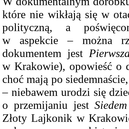
W dokumentalnym dorobku 
które nie wikłają się w ot
polityczną, a poświęc
w aspekcie – można rz
dokumentem jest
Pierwsz
w Krakowie), opowieść o 
choć mają po siedemnaście, 
– niebawem urodzi się dzi
o przemijaniu jest
Siedem
Złoty Lajkonik w Krakowie