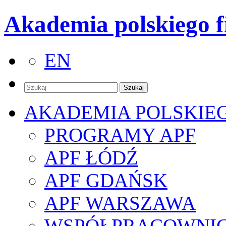
Akademia polskiego f
EN
AKADEMIA POLSKIE
PROGRAMY APF
APF ŁÓDŹ
APF GDAŃSK
APF WARSZAWA
WSPÓŁPRACOWNI