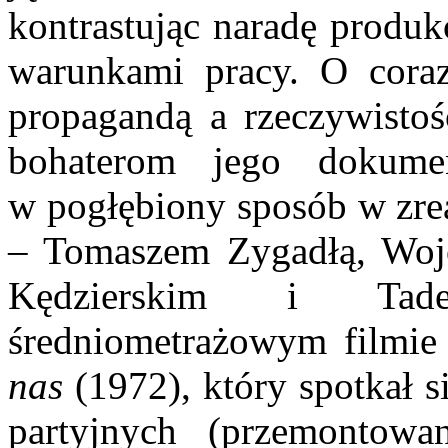
kontrastując naradę produk
warunkami pracy. O cora
propagandą a rzeczywistoś
bohaterom jego dokumen
w pogłębiony sposób w zre
– Tomaszem Zygadłą, Woj
Kędzierskim i Tad
średniometrażowym filmi
nas
(1972), który spotkał s
partyjnych (przemontowa