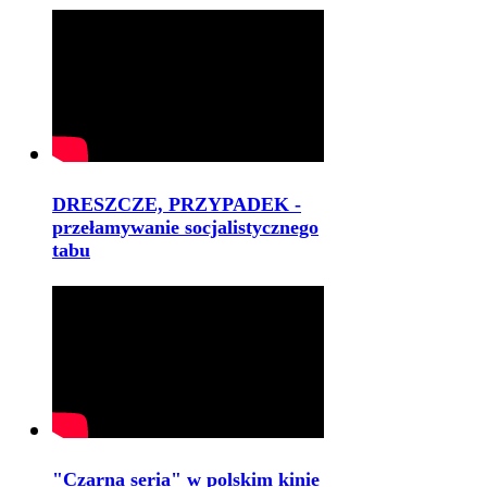
DRESZCZE, PRZYPADEK -
przełamywanie socjalistycznego
tabu
"Czarna seria" w polskim kinie