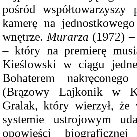
pośród współtowarzyszy pr
kamerę na jednostkowego 
wnętrze.
Murarza
(1972) – 
– który na premierę musia
Kieślowski w ciągu jedn
Bohaterem nakręconego
(Brązowy Lajkonik w Kr
Gralak, który wierzył, ż
systemie ustrojowym uda
opowieści biograficzne