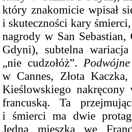
który znakomicie wpisał si
i skuteczności kary śmierci
nagrody w San Sebastian, 
Gdyni), subtelna wariacja
„nie cudzołóż”.
Podwójne 
w Cannes, Złota Kaczka, 
Kieślowskiego nakręcony 
francuską. Ta przejmują
i śmierci ma dwie protag
Jedna mieszka we Franc