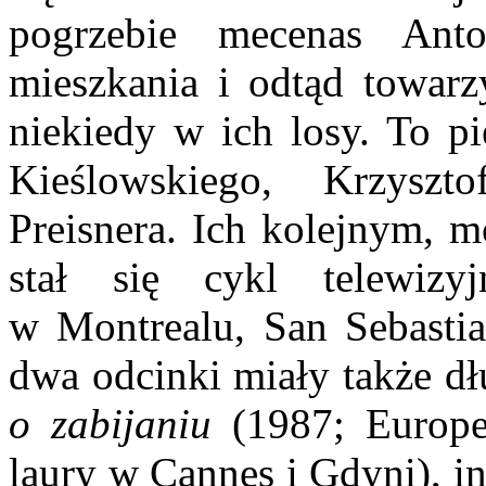
pogrzebie mecenas An
mieszkania i odtąd towarz
niekiedy w ich losy. To p
Kieślowskiego, Krzyszt
Preisnera. Ich kolejnym, 
stał się cykl telewiz
w Montrealu, San Sebastia
dwa odcinki miały także dł
o zabijaniu
(1987; Europe
laury w Cannes i Gdyni), i