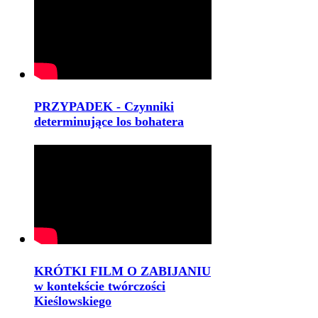
PRZYPADEK - Czynniki
determinujące los bohatera
KRÓTKI FILM O ZABIJANIU
w kontekście twórczości
Kieślowskiego