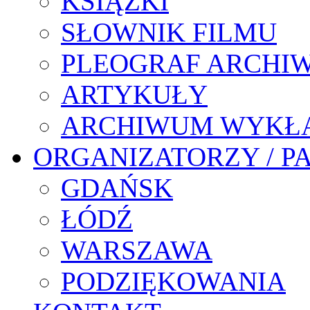
KSIĄŻKI
SŁOWNIK FILMU
PLEOGRAF ARCHI
ARTYKUŁY
ARCHIWUM WYKŁ
ORGANIZATORZY / P
GDAŃSK
ŁÓDŹ
WARSZAWA
PODZIĘKOWANIA