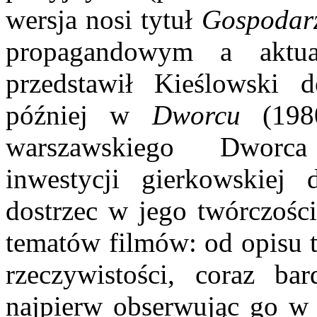
wersja nosi tytuł
Gospodar
propagandowym a aktua
przedstawił Kieślowski d
później w
Dworcu
(1980
warszawskiego Dworca
inwestycji gierkowskiej
dostrzec w jego twórczośc
tematów filmów: od opisu t
rzeczywistości, coraz bar
najpierw obserwując go w s