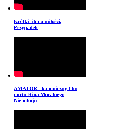
Krótki film o miłości,
Przypadek
AMATOR - kanoniczny film
nurtu Kina Moralnego
Niepokoju