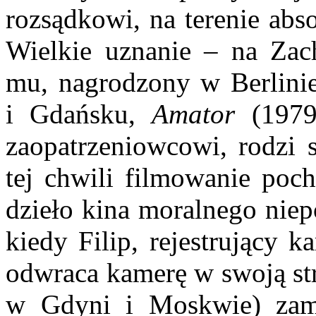
rozsądkowi, na terenie abs
Wielkie uznanie – na Zac
mu, nagrodzony w Berlini
i Gdańsku,
Amator
(1979)
zaopatrzeniowcowi, rodzi 
tej chwili filmowanie poch
dzieło kina moralnego niep
kiedy Filip, rejestrujący 
odwraca kamerę w swoją st
w Gdyni i Moskwie) zamia