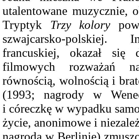
utalentowane muzycznie, ob
Tryptyk
Trzy kolory
pows
szwajcarsko-polskiej.
francuskiej, okazał się
filmowych rozważań n
równością, wolnością i br
(1993; nagrody w Wenec
i córeczkę w wypadku sam
życie, anonimowe i niezależ
nagroda w Berlinie) zmuszo