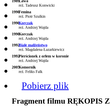
1989
Lawa
reż. Tadeusz Konwicki
1990
Femina
reż. Piotr Szulkin
1990
Korczak
reż. Andrzej Wajda
1990
Korczak
reż. Andrzej Wajda
1992
Białe małżeństwo
reż. Magdalena Łazarkiewicz
1992
Pierścionek z orłem w koronie
reż. Andrzej Wajda
2005
Komornik
reż. Feliks Falk
Pobierz plik
Fragment filmu RĘKOPI