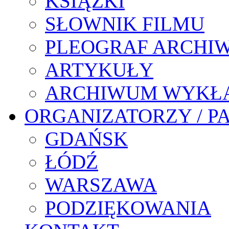
KSIĄŻKI
SŁOWNIK FILMU
PLEOGRAF ARCHI
ARTYKUŁY
ARCHIWUM WYKŁ
ORGANIZATORZY / P
GDAŃSK
ŁÓDŹ
WARSZAWA
PODZIĘKOWANIA