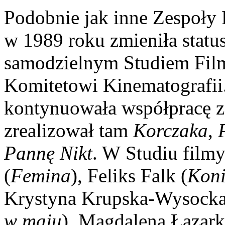
Podobnie jak inne Zespoły
w 1989 roku zmieniła status
samodzielnym Studiem Fi
Komitetowi Kinematografii
kontynuowała współpracę z
zrealizował tam
Korczaka
,
Pannę Nikt
. W Studiu filmy
(
Femina
), Feliks Falk (
Koni
Krystyna Krupska-Wysocka
w maju
), Magdalena Łazark