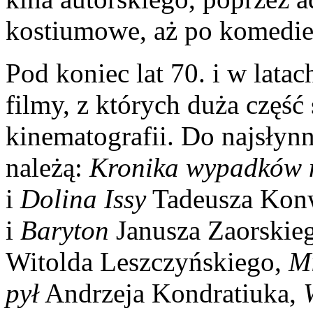
kostiumowe, aż po komedie 
Pod koniec lat 70. i w lat
filmy, z których duża część
kinematografii. Do najsłynn
należą:
Kronika wypadków 
i
Dolina Issy
Tadeusza Kon
i
Baryton
Janusza Zaorskie
Witolda Leszczyńskiego,
M
pył
Andrzeja Kondratiuka,