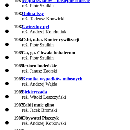
1981
Wojna światów – następne stulecie
reż. Piotr Szulkin
1982
Dolina Issy
reż. Tadeusz Konwicki
1982
Gwiezdny pył
reż. Andrzej Kondratiuk
1984
O-bi, o-ba. Koniec cywilizacji
reż. Piotr Szulkin
1985
Ga, ga. Chwała bohaterom
reż. Piotr Szulkin
1985
Jezioro bodeńskie
reż. Janusz Zaorski
1985
Kronika wypadków miłosnych
reż. Andrzej Wajda
1985
Siekierezada
reż. Witold Leszczyński
1987
Zabij mnie glino
reż. Jacek Bromski
1988
Obywatel Piszczyk
reż. Andrzej Kotkowski