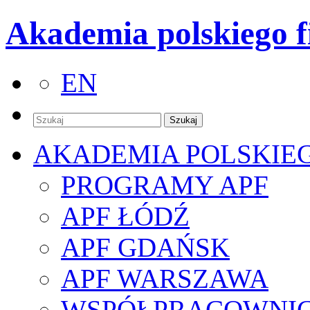
Akademia polskiego f
EN
AKADEMIA POLSKIE
PROGRAMY APF
APF ŁÓDŹ
APF GDAŃSK
APF WARSZAWA
WSPÓŁPRACOWNI