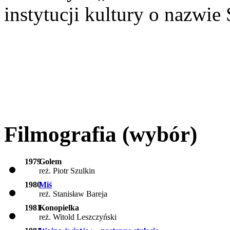
instytucji kultury o nazwie
Filmografia (wybór)
1979
Golem
reż. Piotr Szulkin
1980
Miś
reż. Stanisław Bareja
1981
Konopielka
reż. Witold Leszczyński