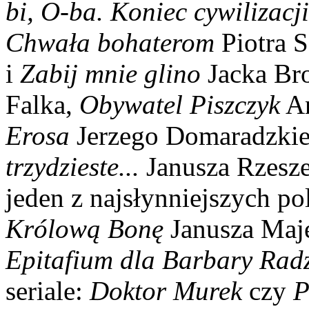
bi, O-ba. Koniec cywilizacji
Chwała bohaterom
Piotra 
i
Zabij mnie glino
Jacka Br
Falka,
Obywatel Piszczyk
An
Erosa
Jerzego Domaradzki
trzydzieste...
Janusza Rzesz
jeden z najsłynniejszych pol
Królową Bonę
Janusza Maje
Epitafium dla Barbary Rad
seriale:
Doktor Murek
czy
P