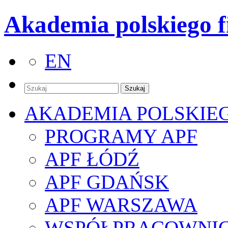
Akademia polskiego f
EN
AKADEMIA POLSKIE
PROGRAMY APF
APF ŁÓDŹ
APF GDAŃSK
APF WARSZAWA
WSPÓŁPRACOWNI