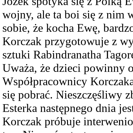
Józek spotyka się z Polką E
wojny, ale ta boi się z ni
sobie, że kocha Ewę, bardz
Korczak przygotowuje z w
sztuki Rabindranatha Tagor
Uważa, że dzieci powinny os
Współpracownicy Korczaka -
się pobrać. Nieszczęśliwy z
Esterka następnego dnia jes
Korczak próbuje interwenio