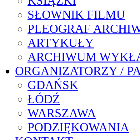
KSIĄŻKI
SŁOWNIK FILMU
PLEOGRAF ARCHI
ARTYKUŁY
ARCHIWUM WYKŁ
ORGANIZATORZY / P
GDAŃSK
ŁÓDŹ
WARSZAWA
PODZIĘKOWANIA