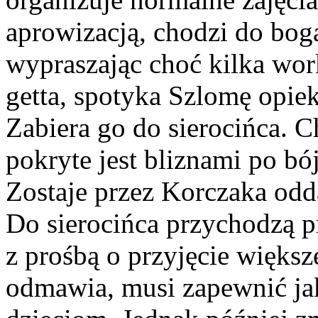
aprowizacją, chodzi do bo
wypraszając choć kilka wo
getta, spotyka Szlomę opie
Zabiera go do sierocińca. C
pokryte jest bliznami po bó
Zostaje przez Korczaka odd
Do sierocińca przychodzą p
z prośbą o przyjęcie większe
odmawia, musi zapewnić ja