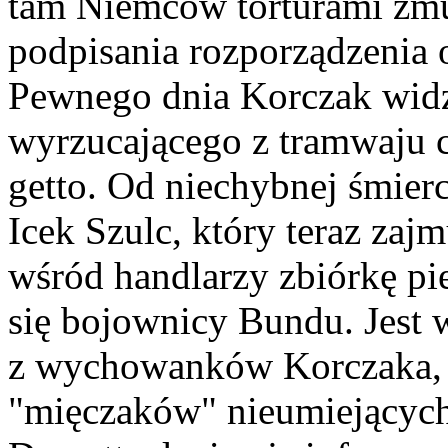
tam Niemców torturami zm
podpisania rozporządzenia o
Pewnego dnia Korczak widz
wyrzucającego z tramwaju c
getto. Od niechybnej śmier
Icek Szulc, który teraz zaj
wśród handlarzy zbiórkę pi
się bojownicy Bundu. Jest 
z wychowanków Korczaka, 
"mięczaków" nieumiejących