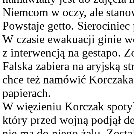
Niemcom w oczy, ale stan
Powstaje getto. Sierociniec 
W czasie ewakuacji ginie wó
z interwencją na gestapo. Z
Falska zabiera na aryjską s
chce też namówić Korczaka 
papierach.
W więzieniu Korczak spotyk
który przed wojną podjął de
nie ma do niego żalu. Zosta