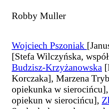
Robby Muller
Wojciech Pszoniak
[Janu
[Stefa Wilczyńska, współ
Budzisz-Krzyżanowska
[
Korczaka]
, Marzena Try
opiekunka w sierocińcu]
opiekun w sierocińcu]
,
Z