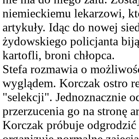
niemieckiemu lekarzowi, kt
artykuły. Idąc do nowej sie
żydowskiego policjanta biją
kartofli, broni chłopca.
Stefa rozmawia o możliwośc
wyglądem. Korczak ostro re
"selekcji". Jednoznacznie o
przerzucenia go na stronę a
Korczak próbuje odgrodzić 
organizuje normalne zajęcia,