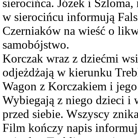
sierocińca. Józek i Szloma,
w sierocińcu informują Fal
Czerniaków na wieść o likw
samobójstwo.
Korczak wraz z dziećmi ws
odjeżdżają w kierunku Trebl
Wagon z Korczakiem i jego 
Wybiegają z niego dzieci i
przed siebie. Wszyscy znik
Film kończy napis informuj