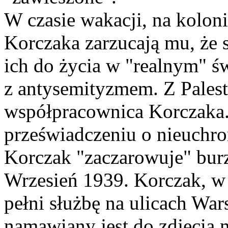
W czasie wakacji, na kolo
Korczaka zarzucają mu, że 
ich do życia w "realnym" św
z antysemityzmem. Z Palest
współpracownica Korczaka
przeświadczeniu o nieuchr
Korczak "zaczarowuje" burz
Wrzesień 1939. Korczak, w
pełni służbę na ulicach W
namawiany jest do zdjęcia 