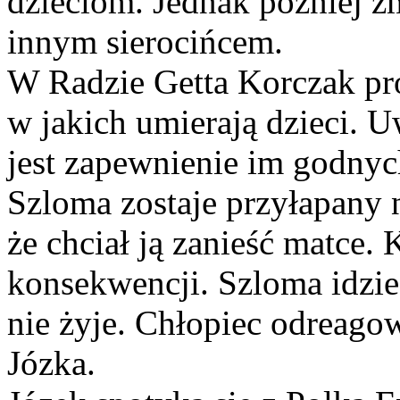
dzieciom. Jednak później zm
innym sierocińcem.
W Radzie Getta Korczak pr
w jakich umierają dzieci. 
jest zapewnienie im godny
Szloma zostaje przyłapany 
że chciał ją zanieść matce.
konsekwencji. Szloma idzie 
nie żyje. Chłopiec odreago
Józka.