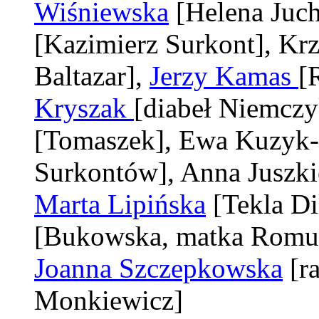
Wiśniewska
[Helena Juc
[Kazimierz Surkont]
, Kr
Baltazar]
,
Jerzy Kamas
[
Kryszak
[diabeł Niemczy
[Tomaszek]
, Ewa Kuzyk
Surkontów]
, Anna Juszk
Marta Lipińska
[Tekla D
[Bukowska, matka Romua
Joanna Szczepkowska
[r
Monkiewicz]