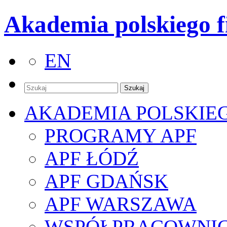
Akademia polskiego f
EN
AKADEMIA POLSKIE
PROGRAMY APF
APF ŁÓDŹ
APF GDAŃSK
APF WARSZAWA
WSPÓŁPRACOWNI