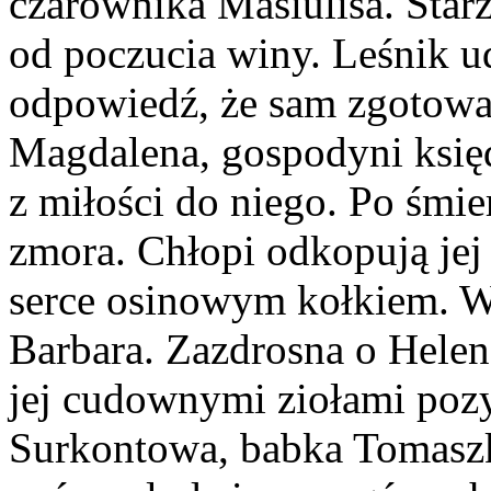
czarownika Masiulisa. Starz
od poczucia winy. Leśnik ud
odpowiedź, że sam zgotował
Magdalena, gospodyni księ
z miłości do niego. Po śmie
zmora. Chłopi odkopują jej 
serce osinowym kołkiem. W
Barbara. Zazdrosna o Helen
jej cudownymi ziołami poz
Surkontowa, babka Tomaszka