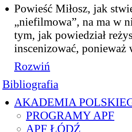
Powieść Miłosz, jak stwie
„niefilmowa”, na ma w ni
tym, jak powiedział reżys
inscenizować, ponieważ w
Rozwiń
Bibliografia
AKADEMIA POLSKIE
PROGRAMY APF
APF ŁÓDŹ