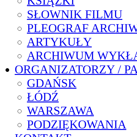
KSIĄŻKI
SŁOWNIK FILMU
PLEOGRAF ARCHI
ARTYKUŁY
ARCHIWUM WYKŁ
ORGANIZATORZY / P
GDAŃSK
ŁÓDŹ
WARSZAWA
PODZIĘKOWANIA