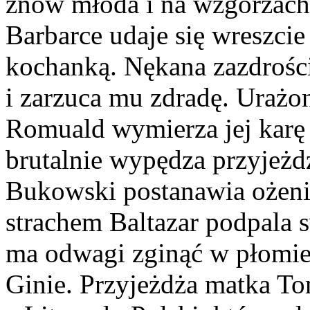
znów młoda i na wzgórzac
Barbarce udaje się wreszci
kochanką. Nękana zazdrośc
i zarzuca mu zdradę. Urażo
Romuald wymierza jej karę
brutalnie wypędza przyjeżd
Bukowski postanawia ożeni
strachem Baltazar podpala
ma odwagi zginąć w płomien
Ginie. Przyjeżdża matka T