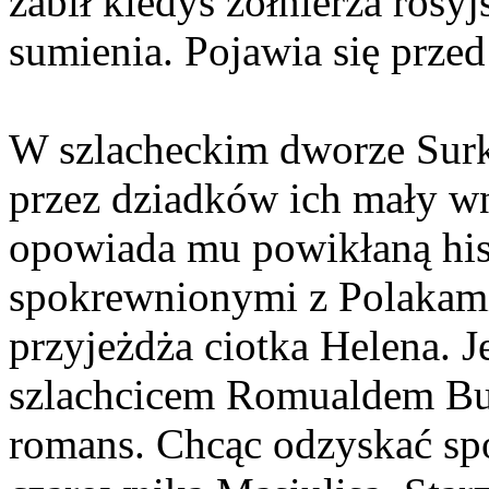
zabił kiedyś żołnierza rosy
sumienia. Pojawia się prze
W szlacheckim dworze Su
przez dziadków ich mały w
opowiada mu powikłaną hist
spokrewnionymi z Polakami
przyjeżdża ciotka Helena. J
szlachcicem Romualdem Bu
romans. Chcąc odzyskać sp