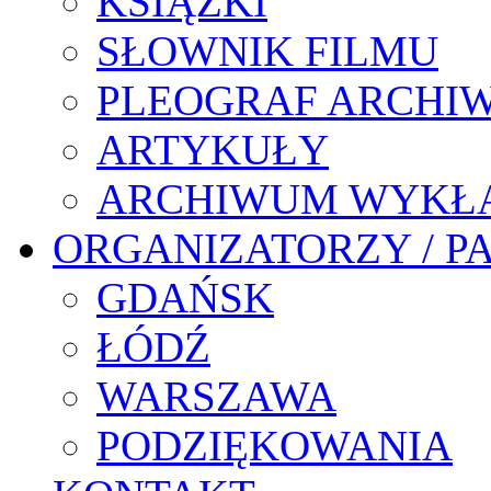
KSIĄŻKI
SŁOWNIK FILMU
PLEOGRAF ARCHI
ARTYKUŁY
ARCHIWUM WYKŁ
ORGANIZATORZY / P
GDAŃSK
ŁÓDŹ
WARSZAWA
PODZIĘKOWANIA