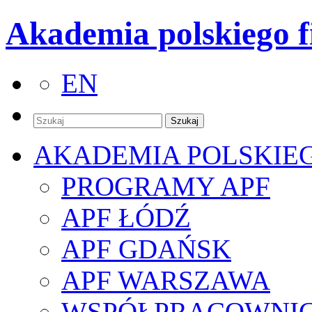
Akademia polskiego f
EN
AKADEMIA POLSKIE
PROGRAMY APF
APF ŁÓDŹ
APF GDAŃSK
APF WARSZAWA
WSPÓŁPRACOWNI