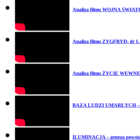
Analiza filmu WOJNA ŚWIATÓW
Analiza filmu ZYGFRYD, dr I.
Analiza filmu ŻYCIE WEWNĘ
BAZA LUDZI UMARŁYCH – anal
ILUMINACJA – geneza powstania