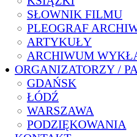
KSIĄŻKI
SŁOWNIK FILMU
PLEOGRAF ARCHI
ARTYKUŁY
ARCHIWUM WYKŁ
ORGANIZATORZY / P
GDAŃSK
ŁÓDŹ
WARSZAWA
PODZIĘKOWANIA