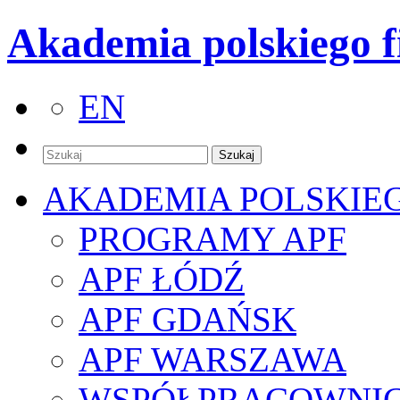
Akademia polskiego f
EN
AKADEMIA POLSKIE
PROGRAMY APF
APF ŁÓDŹ
APF GDAŃSK
APF WARSZAWA
WSPÓŁPRACOWNI