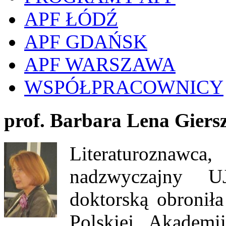
APF ŁÓDŹ
APF GDAŃSK
APF WARSZAWA
WSPÓŁPRACOWNICY
prof. Barbara Lena Giers
Literaturoznaw
nadzwyczajny 
doktorską obroniła
Polskiej Akadem