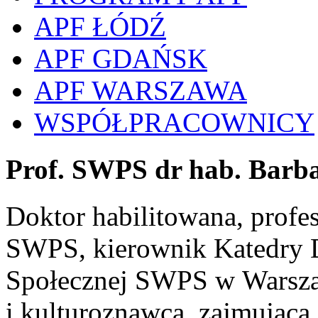
APF ŁÓDŹ
APF GDAŃSK
APF WARSZAWA
WSPÓŁPRACOWNICY
Prof. SWPS dr hab. Barb
Doktor habilitowana, prof
SWPS, kierownik Katedry D
Społecznej SWPS w Warsza
i kulturoznawca, zajmująca