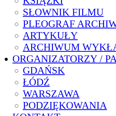
KSIĄŻKI
SŁOWNIK FILMU
PLEOGRAF ARCHI
ARTYKUŁY
ARCHIWUM WYKŁ
ORGANIZATORZY / P
GDAŃSK
ŁÓDŹ
WARSZAWA
PODZIĘKOWANIA