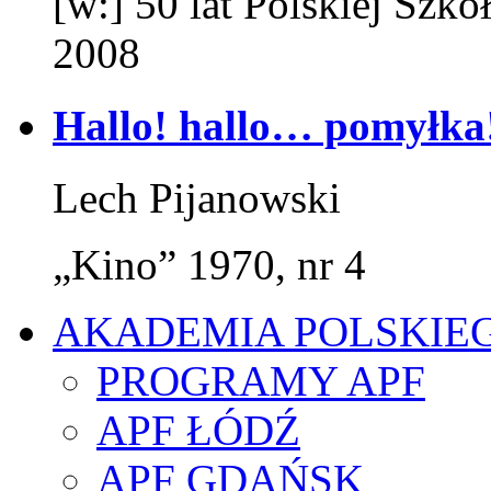
[w:] 50 lat Polskiej Sz
2008
Hallo! hallo… pomyłka
Lech Pijanowski
„Kino” 1970, nr 4
AKADEMIA POLSKIE
PROGRAMY APF
APF ŁÓDŹ
APF GDAŃSK