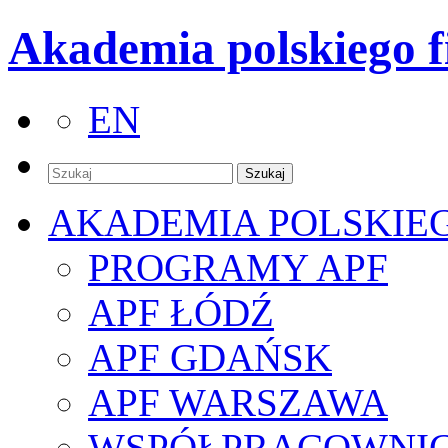
Akademia polskiego f
EN
AKADEMIA POLSKIE
PROGRAMY APF
APF ŁÓDŹ
APF GDAŃSK
APF WARSZAWA
WSPÓŁPRACOWNI