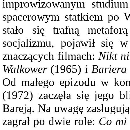
improwizowanym studium
spacerowym statkiem po Wi
stało się trafną metafor
socjalizmu, pojawił się 
znaczących filmach:
Nikt n
Walkower
(1965) i
Bariera
Od małego epizodu w ko
(1972) zaczęła się jego b
Bareją. Na uwagę zasługują
zagrał po dwie role:
Co mi 