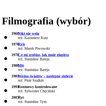
Filmografia (wybór)
1960
Nikt nie woła
reż. Kazimierz Kutz
1970
Rejs
reż. Marek Piwowski
1978
Co mi zrobisz, jak mnie złapiesz
reż. Stanisław Bareja
1980
Miś
reż. Stanisław Bareja
1981
Wojna światów – następne stulecie
reż. Piotr Szulkin
1991
Rozmowy kontrolowane
reż. Sylwester Chęciński
2007
Ryś
reż. Stanisław Tym