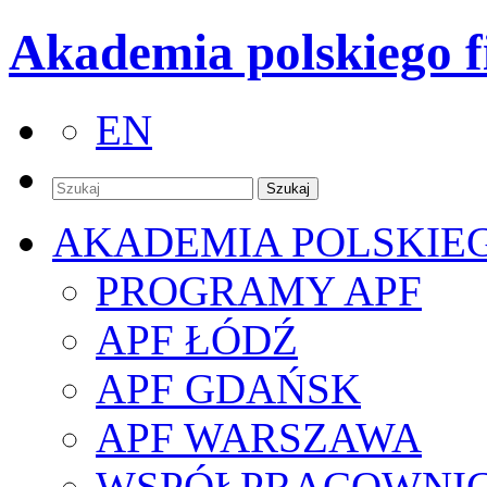
Akademia polskiego f
EN
AKADEMIA POLSKIE
PROGRAMY APF
APF ŁÓDŹ
APF GDAŃSK
APF WARSZAWA
WSPÓŁPRACOWNI