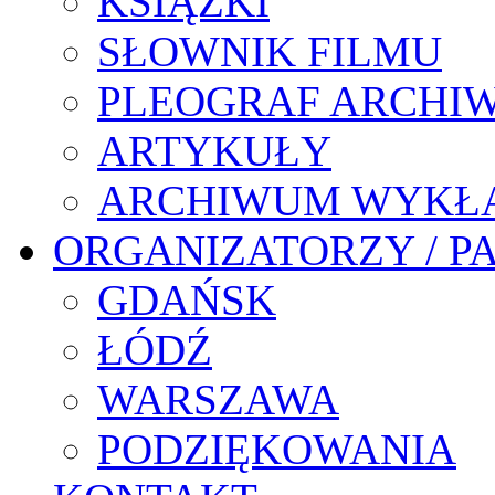
KSIĄŻKI
SŁOWNIK FILMU
PLEOGRAF ARCHI
ARTYKUŁY
ARCHIWUM WYKŁ
ORGANIZATORZY / P
GDAŃSK
ŁÓDŹ
WARSZAWA
PODZIĘKOWANIA