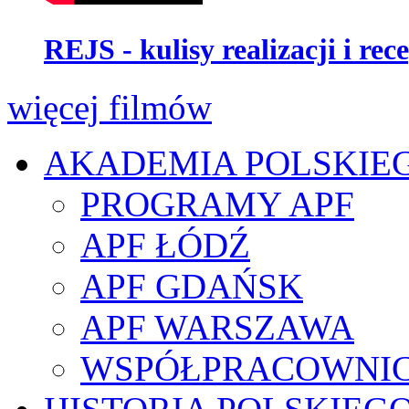
REJS - kulisy realizacji i rec
więcej filmów
AKADEMIA POLSKIE
PROGRAMY APF
APF ŁÓDŹ
APF GDAŃSK
APF WARSZAWA
WSPÓŁPRACOWNI