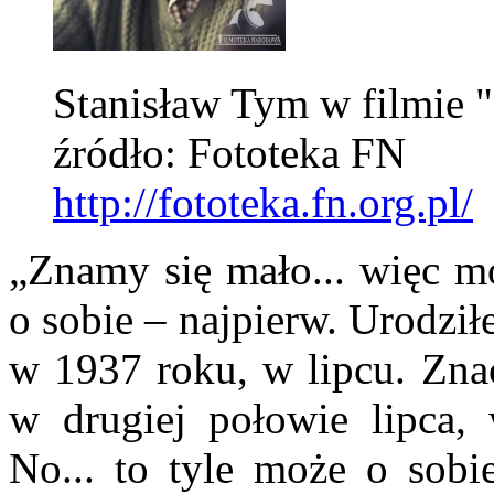
Stanisław Tym w filmie "R
źródło: Fototeka FN
http://fototeka.fn.org.pl/
„Znamy się mało... więc m
o sobie – najpierw. Urodził
w 1937 roku, w lipcu. Znac
w drugiej połowie lipca, w
No... to tyle może o sobie