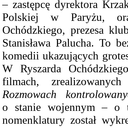
– zastępcę dyrektora Krz
Polskiej w Paryżu, 
Ochódzkiego, prezesa klu
Stanisława Palucha. To be
komedii ukazujących grot
W Ryszarda Ochódzkiego
filmach, zrealizowanyc
Rozmowach kontrolowany
o stanie wojennym – o t
nomenklatury został wykr