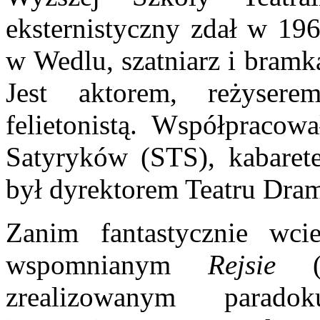
eksternistyczny zdał w 196
w Wedlu, szatniarz i bramk
Jest aktorem, reżyserem
felietonistą. Współpracow
Satyryków (STS), kabare
był dyrektorem Teatru Dra
Zanim fantastycznie wc
wspomnianym
Rejsie
(1
zrealizowanym parado