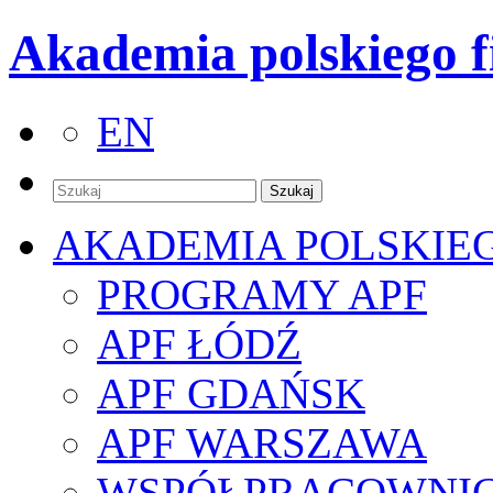
Akademia polskiego f
EN
AKADEMIA POLSKIE
PROGRAMY APF
APF ŁÓDŹ
APF GDAŃSK
APF WARSZAWA
WSPÓŁPRACOWNI