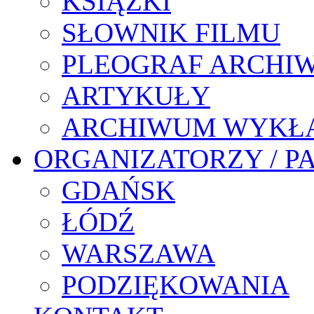
KSIĄŻKI
SŁOWNIK FILMU
PLEOGRAF ARCHI
ARTYKUŁY
ARCHIWUM WYKŁ
ORGANIZATORZY / P
GDAŃSK
ŁÓDŹ
WARSZAWA
PODZIĘKOWANIA