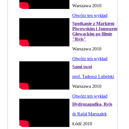
Warszawa 2010
Otwórz ten wykład
Spotkanie z Markiem
Piwowskim i Januszem
Głowackim po filmie
"Rejs"
Warszawa 2010
Otwórz ten wykład
Sami swoi
prof. Tadeusz Lubelski
Warszawa 2010
Otwórz ten wykład
Hydrozagadka, Rejs
dr Rafał Marszałek
Łódź 2010