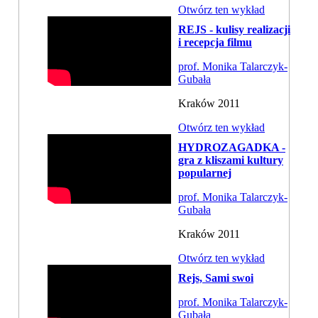
Otwórz ten wykład
REJS - kulisy realizacji
i recepcja filmu
prof. Monika Talarczyk-
Gubała
Kraków 2011
Otwórz ten wykład
HYDROZAGADKA -
gra z kliszami kultury
popularnej
prof. Monika Talarczyk-
Gubała
Kraków 2011
Otwórz ten wykład
Rejs, Sami swoi
prof. Monika Talarczyk-
Gubała