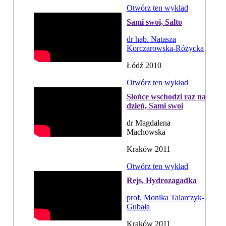
Otwórz ten wykład
Sami swoi, Salto
dr hab. Natasza
Korczarowska-Różycka
Łódź 2010
Otwórz ten wykład
Słońce wschodzi raz na
dzień, Sami swoi
dr Magdalena
Machowska
Kraków 2011
Otwórz ten wykład
Rejs, Hydrozagadka
prof. Monika Talarczyk-
Gubała
Kraków 2011