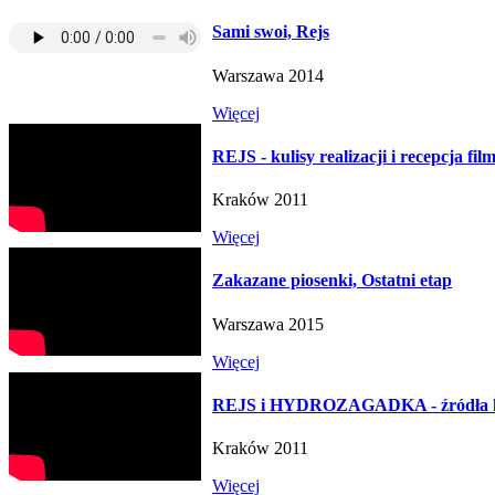
Sami swoi, Rejs
Warszawa 2014
Więcej
REJS - kulisy realizacji i recepcja fil
Kraków 2011
Więcej
Zakazane piosenki, Ostatni etap
Warszawa 2015
Więcej
REJS i HYDROZAGADKA - źródła 
Kraków 2011
Więcej