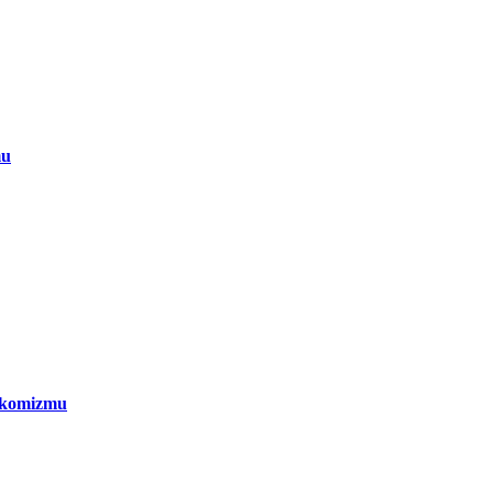
mu
komizmu