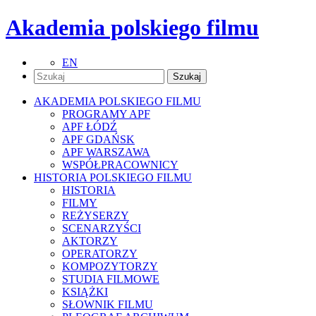
Akademia polskiego filmu
EN
AKADEMIA POLSKIEGO FILMU
PROGRAMY APF
APF ŁÓDŹ
APF GDAŃSK
APF WARSZAWA
WSPÓŁPRACOWNICY
HISTORIA POLSKIEGO FILMU
HISTORIA
FILMY
REŻYSERZY
SCENARZYŚCI
AKTORZY
OPERATORZY
KOMPOZYTORZY
STUDIA FILMOWE
KSIĄŻKI
SŁOWNIK FILMU