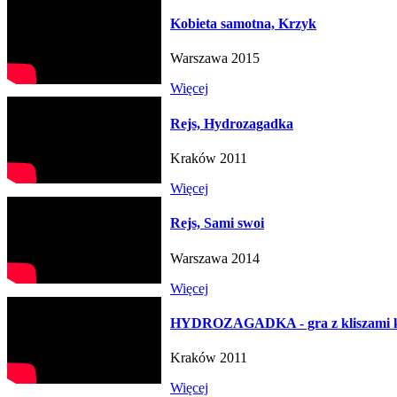
Kobieta samotna, Krzyk
Warszawa 2015
Więcej
Rejs, Hydrozagadka
Kraków 2011
Więcej
Rejs, Sami swoi
Warszawa 2014
Więcej
HYDROZAGADKA - gra z kliszami ku
Kraków 2011
Więcej