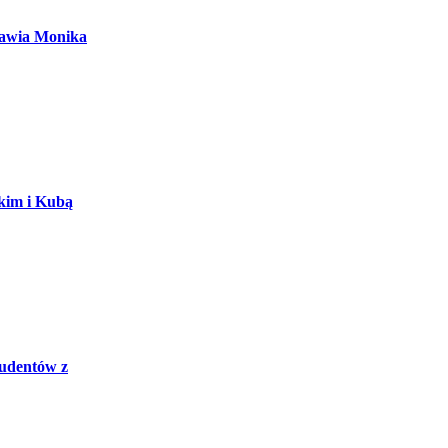
mawia Monika
kim i Kubą
tudentów z