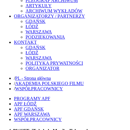
PLEOGRAF ARCHIWUM
ARTYKUŁY
ARCHIWUM WYKŁADÓW
ORGANIZATORZY / PARTNERZY
GDAŃSK
ŁÓDŹ
WARSZAWA
PODZIĘKOWANIA
KONTAKT
GDAŃSK
ŁÓDŹ
WARSZAWA
POLITYKA PRYWATNOŚCI
ORGANIZATOR
/
PL - Strona główna
/
AKADEMIA POLSKIEGO FILMU
/
WSPÓŁPRACOWNICY
PROGRAMY APF
APF ŁÓDŹ
APF GDAŃSK
APF WARSZAWA
WSPÓŁPRACOWNICY