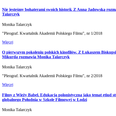
Nie jesteśmy bohaterami swoich historii. Z Anną Jadowską roz
Talarczyk
Monika Talarczyk
"Pleograf. Kwartalnik Akademii Polskiego Filmu", nr 1/2018
Więcej
O pierwszym pokoleniu polskich kinofilów. Z Łukaszem Biskups
Mikurdą rozmawia Monika Talarczyk
Monika Talarczyk
"Pleograf. Kwartalnik Akademii Polskiego Filmu", nr 2/2018
Więcej
Filmy z Wieży Babel. Edukacja polonistyczna jako temat etiud s
globalnego Południa w Szkole Filmowej w Łodzi
Monika Talarczyk