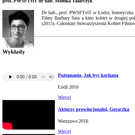
prof. PWSFTviT dr hab. Monika Talarczyk
Dr hab., prof. PWSFTviT w Łodzi, historyczka 
Filmy Barbary Sass a kino kobiet w drugiej p
(2015). Członkini Stowarzyszenia Kobiet Filmo
Wykłady
Pożegnania, Jak być kochaną
Łódź 2016
Więcej
Aktorzy prowincjonalni, Gorączka
Warszawa 2016
Więcej