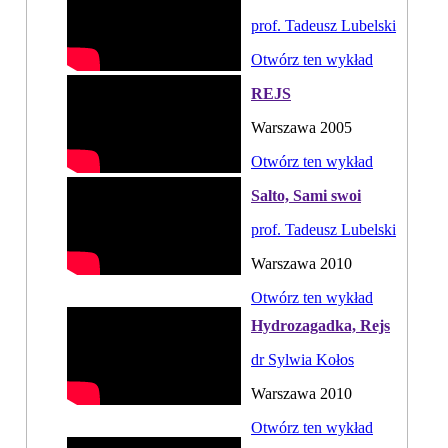
prof. Tadeusz Lubelski
Otwórz ten wykład
REJS
Warszawa 2005
Otwórz ten wykład
Salto, Sami swoi
prof. Tadeusz Lubelski
Warszawa 2010
Otwórz ten wykład
Hydrozagadka, Rejs
dr Sylwia Kołos
Warszawa 2010
Otwórz ten wykład