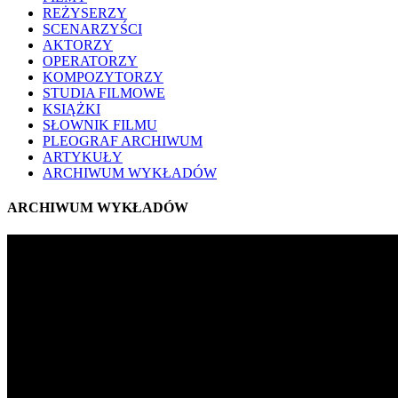
REŻYSERZY
SCENARZYŚCI
AKTORZY
OPERATORZY
KOMPOZYTORZY
STUDIA FILMOWE
KSIĄŻKI
SŁOWNIK FILMU
PLEOGRAF ARCHIWUM
ARTYKUŁY
ARCHIWUM WYKŁADÓW
ARCHIWUM WYKŁADÓW