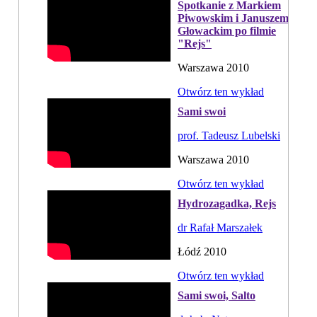
Spotkanie z Markiem
Piwowskim i Januszem
Głowackim po filmie
"Rejs"
Warszawa 2010
Otwórz ten wykład
Sami swoi
prof. Tadeusz Lubelski
Warszawa 2010
Otwórz ten wykład
Hydrozagadka, Rejs
dr Rafał Marszałek
Łódź 2010
Otwórz ten wykład
Sami swoi, Salto