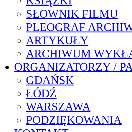
KSIĄŻKI
SŁOWNIK FILMU
PLEOGRAF ARCHI
ARTYKUŁY
ARCHIWUM WYKŁ
ORGANIZATORZY / P
GDAŃSK
ŁÓDŹ
WARSZAWA
PODZIĘKOWANIA