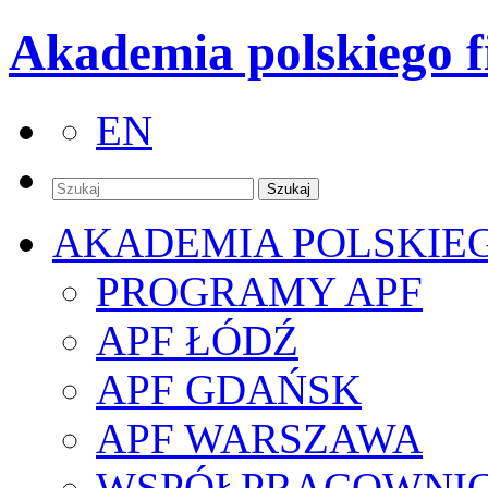
Akademia polskiego f
EN
AKADEMIA POLSKIE
PROGRAMY APF
APF ŁÓDŹ
APF GDAŃSK
APF WARSZAWA
WSPÓŁPRACOWNI