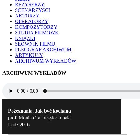
REŻYSERZY
SCENARZYŚCI
AKTORZY
OPERATORZY
KOMPOZYTORZY
STUDIA FILMOWE
KSIĄŻKI
SŁOWNIK FILMU
PLEOGRAF ARCHIWUM
ARTYKUŁY
ARCHIWUM WYKŁADÓW
ARCHIWUM WYKŁADÓW
Pożegnania, Jak być kochaną
prof. Monika Talarczyk-Gubała
Łódź 2016