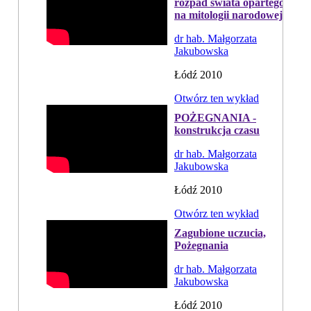
rozpad świata opartego
na mitologii narodowej
dr hab. Małgorzata
Jakubowska
Łódź 2010
Otwórz ten wykład
POŻEGNANIA -
konstrukcja czasu
dr hab. Małgorzata
Jakubowska
Łódź 2010
Otwórz ten wykład
Zagubione uczucia,
Pożegnania
dr hab. Małgorzata
Jakubowska
Łódź 2010