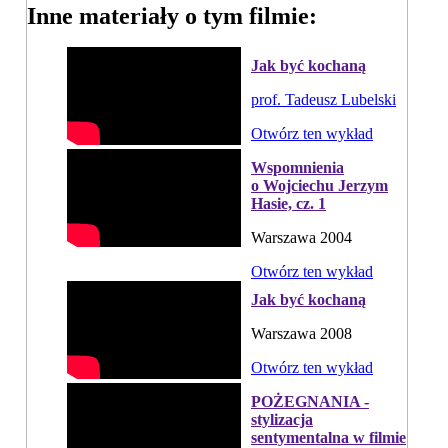
Inne materiały o tym filmie:
Jak być kochaną
prof. Tadeusz Lubelski
Otwórz ten wykład
Wspomnienia
o Wojciechu Jerzym
Hasie, cz. 1
Warszawa 2004
Otwórz ten wykład
Jak być kochaną
Warszawa 2008
Otwórz ten wykład
POŻEGNANIA -
stylizacja
sentymentalna w filmie