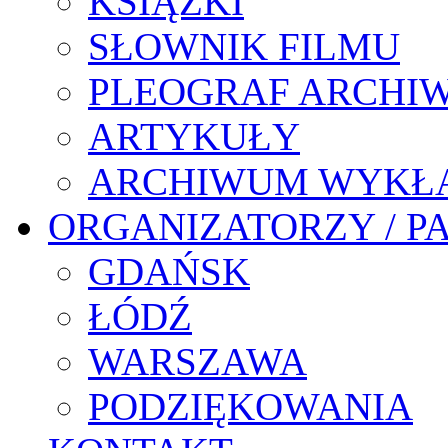
KSIĄŻKI
SŁOWNIK FILMU
PLEOGRAF ARCHI
ARTYKUŁY
ARCHIWUM WYKŁ
ORGANIZATORZY / P
GDAŃSK
ŁÓDŹ
WARSZAWA
PODZIĘKOWANIA