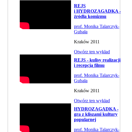
REJS
i HYDROZAGADKA -
źródła komizmu
prof. Monika Talarczyk-
Gubała
Kraków 2011
Otwórz ten wykład
REJS - kulisy realizacji
i recepcja filmu
prof. Monika Talarczyk-
Gubała
Kraków 2011
Otwórz ten wykład
HYDROZAGADKA -
gra z kliszami kultury
popularnej
prof. Monika Talarczyk-