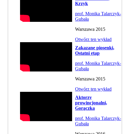
Krzyk
prof. Monika Talarczyk-
Gubała
Warszawa 2015
Otwórz ten wykład
Zakazane piosenki,
Ostatni etap
prof. Monika Talarczyk-
Gubała
Warszawa 2015
Otwórz ten wykład
Aktorzy
prowincjonalni,
Gorączka
prof. Monika Talarczyk-
Gubała
Warszawa 2016