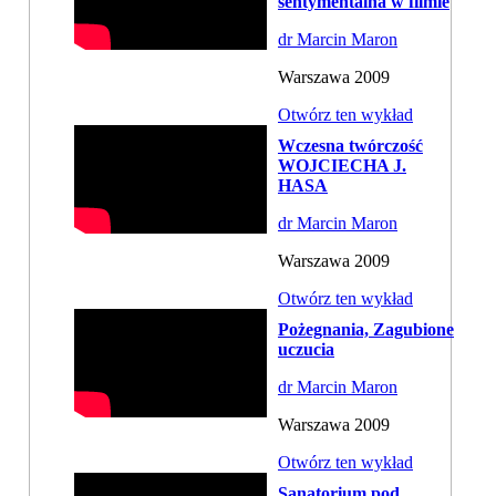
sentymentalna w filmie
dr Marcin Maron
Warszawa 2009
Otwórz ten wykład
Wczesna twórczość
WOJCIECHA J.
HASA
dr Marcin Maron
Warszawa 2009
Otwórz ten wykład
Pożegnania, Zagubione
uczucia
dr Marcin Maron
Warszawa 2009
Otwórz ten wykład
Sanatorium pod