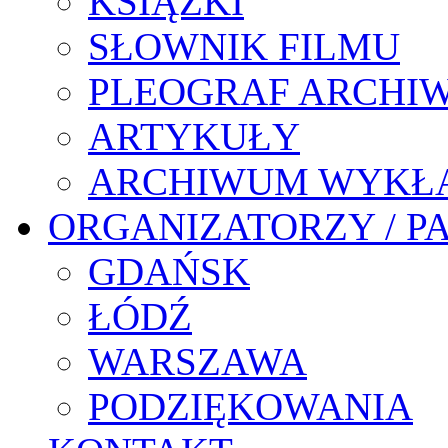
KSIĄŻKI
SŁOWNIK FILMU
PLEOGRAF ARCHI
ARTYKUŁY
ARCHIWUM WYKŁ
ORGANIZATORZY / P
GDAŃSK
ŁÓDŹ
WARSZAWA
PODZIĘKOWANIA