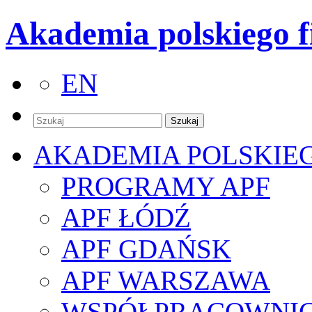
Akademia polskiego f
EN
AKADEMIA POLSKIE
PROGRAMY APF
APF ŁÓDŹ
APF GDAŃSK
APF WARSZAWA
WSPÓŁPRACOWNI