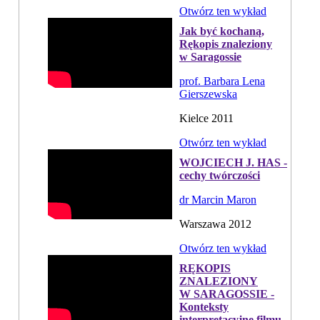
Otwórz ten wykład
Jak być kochaną,
Rękopis znaleziony
w Saragossie
prof. Barbara Lena
Gierszewska
Kielce 2011
Otwórz ten wykład
WOJCIECH J. HAS -
cechy twórczości
dr Marcin Maron
Warszawa 2012
Otwórz ten wykład
RĘKOPIS
ZNALEZIONY
W SARAGOSSIE -
Konteksty
interpretacyjne filmu