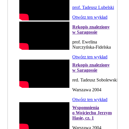
prof. Tadeusz Lubelski
Otwórz ten wykład
Rękopis znaleziony
w Saragossie
prof. Ewelina
Nurczyńska-Fidelska
Otwórz ten wykład
Rękopis znaleziony
w Saragossie
red. Tadeusz Sobolewski
Warszawa 2004
Otwórz ten wykład
Wspomnienia
o Wojciechu Jerzym
Hasie, cz. 1
Warszawa 2004