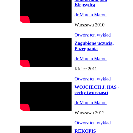
Klepsydrą
dr Marcin Maron
Warszawa 2010
Otwórz ten wykład
Zagubione uczucia,
Pożegnania
dr Marcin Maron
Kielce 2011
Otwórz ten wykład
WOJCIECH J. HAS -
cechy twórczości
dr Marcin Maron
Warszawa 2012
Otwórz ten wykład
RĘKOPIS