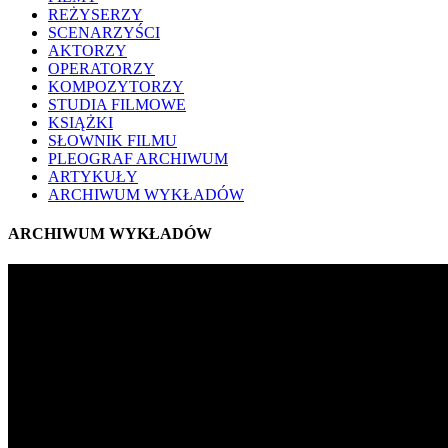
REŻYSERZY
SCENARZYŚCI
AKTORZY
OPERATORZY
KOMPOZYTORZY
STUDIA FILMOWE
KSIĄŻKI
SŁOWNIK FILMU
PLEOGRAF ARCHIWUM
ARTYKUŁY
ARCHIWUM WYKŁADÓW
ARCHIWUM WYKŁADÓW