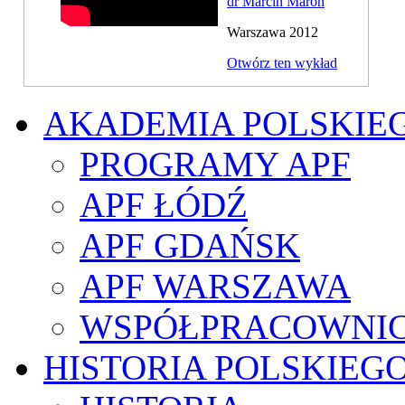
dr Marcin Maron
Warszawa 2012
Otwórz ten wykład
AKADEMIA POLSKIE
PROGRAMY APF
APF ŁÓDŹ
APF GDAŃSK
APF WARSZAWA
WSPÓŁPRACOWNI
HISTORIA POLSKIEG