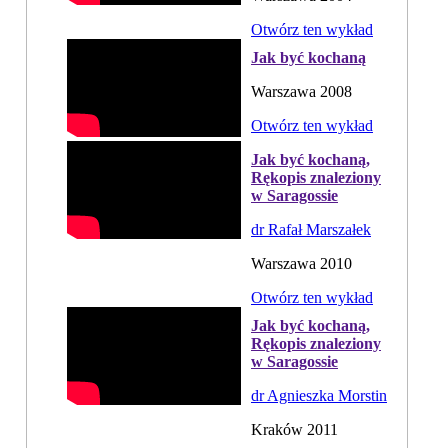
Otwórz ten wykład
Jak być kochaną
Warszawa 2008
Otwórz ten wykład
Jak być kochaną,
Rękopis znaleziony
w Saragossie
dr Rafał Marszałek
Warszawa 2010
Otwórz ten wykład
Jak być kochaną,
Rękopis znaleziony
w Saragossie
dr Agnieszka Morstin
Kraków 2011