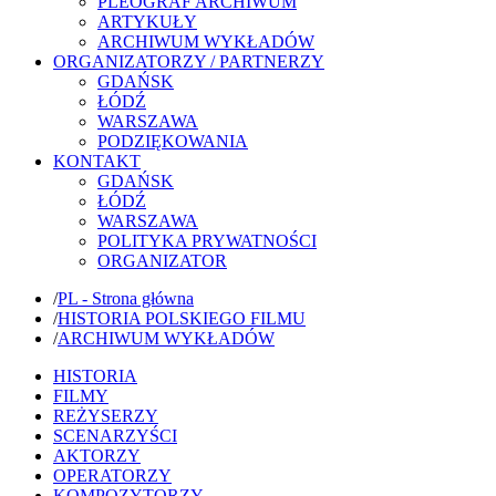
PLEOGRAF ARCHIWUM
ARTYKUŁY
ARCHIWUM WYKŁADÓW
ORGANIZATORZY / PARTNERZY
GDAŃSK
ŁÓDŹ
WARSZAWA
PODZIĘKOWANIA
KONTAKT
GDAŃSK
ŁÓDŹ
WARSZAWA
POLITYKA PRYWATNOŚCI
ORGANIZATOR
/
PL - Strona główna
/
HISTORIA POLSKIEGO FILMU
/
ARCHIWUM WYKŁADÓW
HISTORIA
FILMY
REŻYSERZY
SCENARZYŚCI
AKTORZY
OPERATORZY
KOMPOZYTORZY