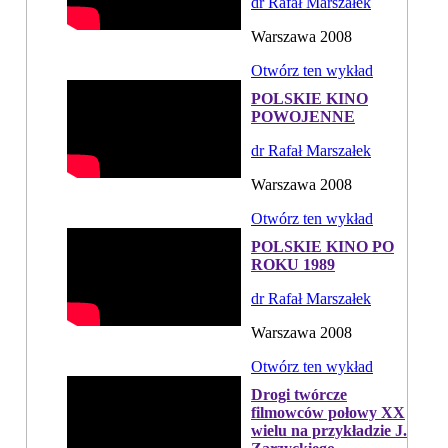
dr Rafał Marszałek
Warszawa 2008
Otwórz ten wykład
POLSKIE KINO
POWOJENNE
dr Rafał Marszałek
Warszawa 2008
Otwórz ten wykład
POLSKIE KINO PO
ROKU 1989
dr Rafał Marszałek
Warszawa 2008
Otwórz ten wykład
Drogi twórcze
filmowców połowy XX
wielu na przykładzie J.