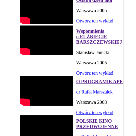
Ostatni dzień lata
Warszawa 2005
Otwórz ten wykład
Wspomnienia
o ELŻBIECIE
BARSZCZEWSKIEJ
Stanisław Janicki
Warszawa 2005
Otwórz ten wykład
O PROGRAMIE APF
dr Rafał Marszałek
Warszawa 2008
Otwórz ten wykład
POLSKIE KINO
PRZEDWOJENNE