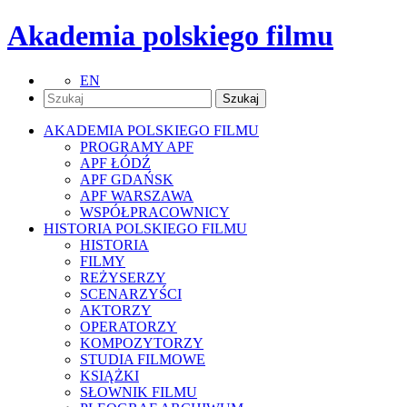
Akademia polskiego filmu
EN
AKADEMIA POLSKIEGO FILMU
PROGRAMY APF
APF ŁÓDŹ
APF GDAŃSK
APF WARSZAWA
WSPÓŁPRACOWNICY
HISTORIA POLSKIEGO FILMU
HISTORIA
FILMY
REŻYSERZY
SCENARZYŚCI
AKTORZY
OPERATORZY
KOMPOZYTORZY
STUDIA FILMOWE
KSIĄŻKI
SŁOWNIK FILMU