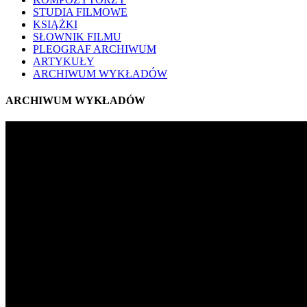
STUDIA FILMOWE
KSIĄŻKI
SŁOWNIK FILMU
PLEOGRAF ARCHIWUM
ARTYKUŁY
ARCHIWUM WYKŁADÓW
ARCHIWUM WYKŁADÓW