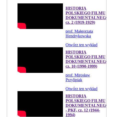
HISTORIA
POLSKIEGO FILMU
DOKUMENTALNEGO,
cz. 2 (1919-1929)
prof. Małgorzata
Hendrykowska
Otwórz ten wykład
HISTORIA
POLSKIEGO FILMU
DOKUMENTALNEGO,
cz. 10 (1990-1999)
prof. Mirosław
Przylipiak
Otwórz ten wykład
HISTORIA
POLSKIEGO FILMU
DOKUMENTALNEGO
- PKF, cz. 12 (1944-
1994)