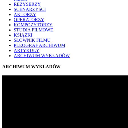
REŻYSERZY
SCENARZYŚCI
AKTORZY
OPERATORZY
KOMPOZYTORZY
STUDIA FILMOWE
KSIĄŻKI
SŁOWNIK FILMU
PLEOGRAF ARCHIWUM
ARTYKUŁY
ARCHIWUM WYKŁADÓW
ARCHIWUM WYKŁADÓW