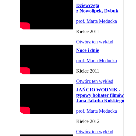
Dziewczęta
z Nowolipek, Dybuk
prof. Marta Meducka
Kielce 2011
Otwórz ten wykład
Noce i dnie
prof. Marta Meducka
Kielce 2011
Otwórz ten wykład
JAŃCIO WODNIK -
typowy bohater filmów
Jana Jakuba Kolskiego
prof. Marta Meducka
Kielce 2012
Otwórz ten wykład