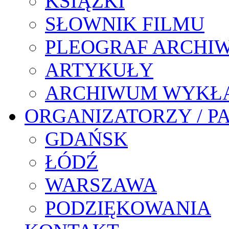
KSIĄŻKI
SŁOWNIK FILMU
PLEOGRAF ARCHI
ARTYKUŁY
ARCHIWUM WYKŁ
ORGANIZATORZY / P
GDAŃSK
ŁÓDŹ
WARSZAWA
PODZIĘKOWANIA