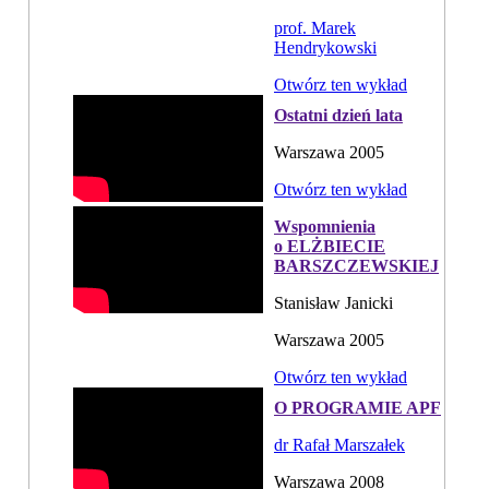
prof. Marek
Hendrykowski
Otwórz ten wykład
Ostatni dzień lata
Warszawa 2005
Otwórz ten wykład
Wspomnienia
o ELŻBIECIE
BARSZCZEWSKIEJ
Stanisław Janicki
Warszawa 2005
Otwórz ten wykład
O PROGRAMIE APF
dr Rafał Marszałek
Warszawa 2008