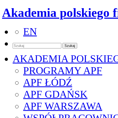
Akademia polskiego f
EN
AKADEMIA POLSKIE
PROGRAMY APF
APF ŁÓDŹ
APF GDAŃSK
APF WARSZAWA
WSPÓŁPRACOWNI