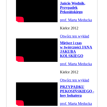
Jańcio Wodnik,
Przypadek
Pekosińskiego
prof. Marta Meducka
Kielce 2012
Otwórz ten wykład
Miejsce i czas
w twórczości JANA
JAKUBA
KOLSKIEGO
prof. Marta Meducka
Kielce 2012
Otwórz ten wykład
PRZYPADKU
PEKOSIŃSKIEGO -
losy bohatera
prof. Marta Meducka