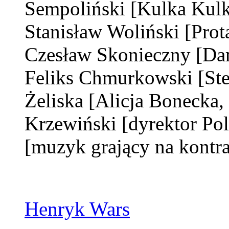
Sempoliński
[Kulka Kulk
Stanisław Woliński
[Prot
Czesław Skonieczny
[Da
Feliks Chmurkowski
[St
Żeliska
[Alicja Bonecka,
Krzewiński
[dyrektor Po
[muzyk grający na kontra
Henryk Wars