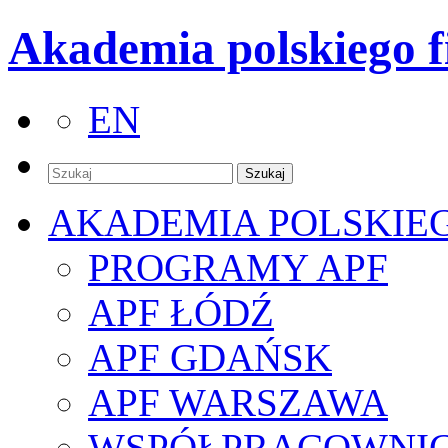
Akademia polskiego f
EN
AKADEMIA POLSKIE
PROGRAMY APF
APF ŁÓDŹ
APF GDAŃSK
APF WARSZAWA
WSPÓŁPRACOWNI