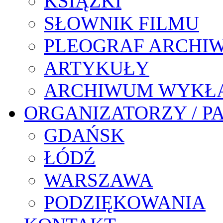
KSIĄŻKI
SŁOWNIK FILMU
PLEOGRAF ARCHI
ARTYKUŁY
ARCHIWUM WYKŁ
ORGANIZATORZY / P
GDAŃSK
ŁÓDŹ
WARSZAWA
PODZIĘKOWANIA