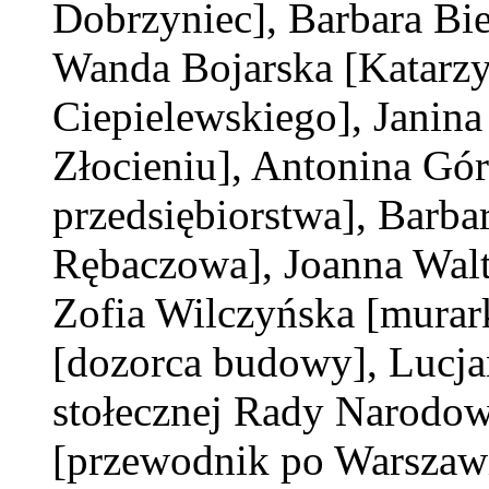
Dobrzyniec]
, Barbara B
Wanda Bojarska
[Katarzy
Ciepielewskiego]
, Janin
Złocieniu]
, Antonina Gó
przedsiębiorstwa]
, Barb
Rębaczowa]
, Joanna Wal
Zofia Wilczyńska
[murar
[dozorca budowy]
, Lucj
stołecznej Rady Narodow
[przewodnik po Warszaw