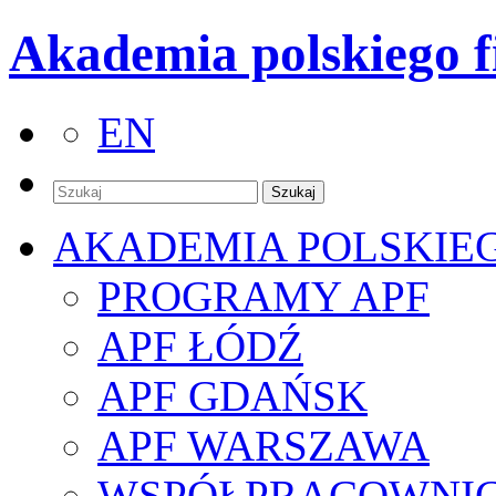
Akademia polskiego f
EN
AKADEMIA POLSKIE
PROGRAMY APF
APF ŁÓDŹ
APF GDAŃSK
APF WARSZAWA
WSPÓŁPRACOWNI