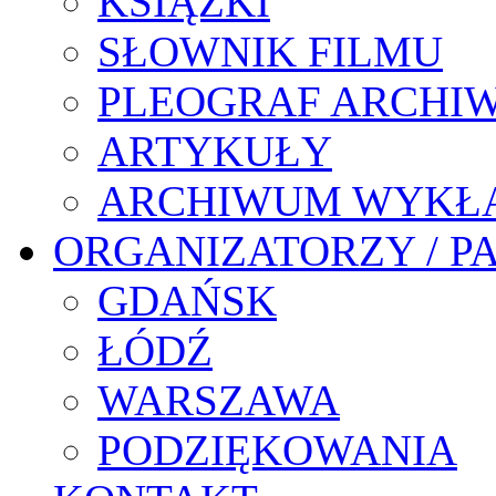
KSIĄŻKI
SŁOWNIK FILMU
PLEOGRAF ARCHI
ARTYKUŁY
ARCHIWUM WYKŁ
ORGANIZATORZY / P
GDAŃSK
ŁÓDŹ
WARSZAWA
PODZIĘKOWANIA