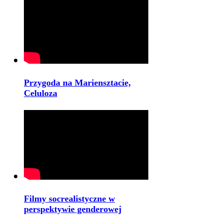
Przygoda na Mariensztacie,
Celuloza
Filmy socrealistyczne w
perspektywie genderowej