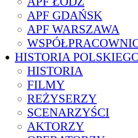
APF ŁÓDŹ
APF GDAŃSK
APF WARSZAWA
WSPÓŁPRACOWNI
HISTORIA POLSKIEG
HISTORIA
FILMY
REŻYSERZY
SCENARZYŚCI
AKTORZY