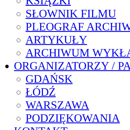
KSIĄŻKI
SŁOWNIK FILMU
PLEOGRAF ARCHI
ARTYKUŁY
ARCHIWUM WYKŁ
ORGANIZATORZY / P
GDAŃSK
ŁÓDŹ
WARSZAWA
PODZIĘKOWANIA