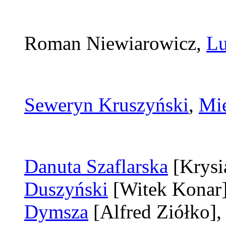
Roman Niewiarowicz,
Lu
Seweryn Kruszyński
,
Mie
Danuta Szaflarska
[Krys
Duszyński
[Witek Konar
Dymsza
[Alfred Ziółko]
,