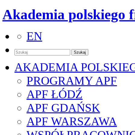
Akademia polskiego f
EN
AKADEMIA POLSKIE
PROGRAMY APF
APF ŁÓDŹ
APF GDAŃSK
APF WARSZAWA
WSPÓŁPRACOWNI