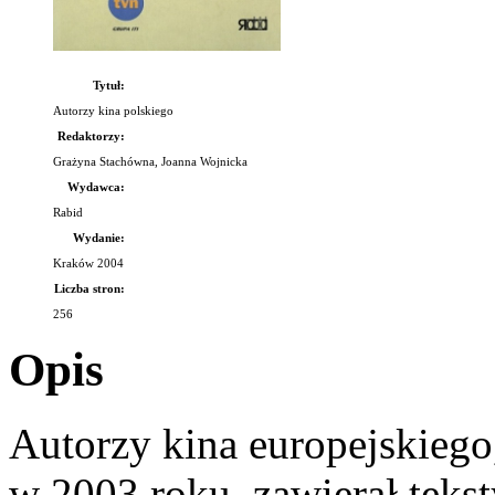
Tytuł:
Autorzy kina polskiego
Redaktorzy:
Grażyna Stachówna, Joanna Wojnicka
Wydawca:
Rabid
Wydanie:
Kraków 2004
Liczba stron:
256
Opis
Autorzy kina europejskiego,
w 2003 roku, zawierał teks