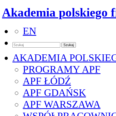
Akademia polskiego f
EN
AKADEMIA POLSKIE
PROGRAMY APF
APF ŁÓDŹ
APF GDAŃSK
APF WARSZAWA
WSPÓŁPRACOWNI