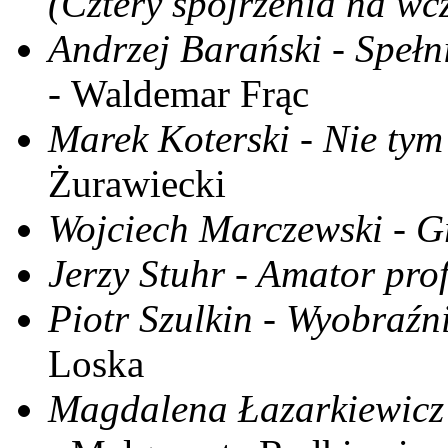
(Cztery spojrzenia na wc
Andrzej Barański - Spełn
- Waldemar Frąc
Marek Koterski - Nie tym
Żurawiecki
Wojciech Marczewski - G
Jerzy Stuhr - Amator prof
Piotr Szulkin - Wyobraźn
Loska
Magdalena Łazarkiewicz