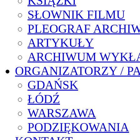
KSIĄŻKI
SŁOWNIK FILMU
PLEOGRAF ARCHI
ARTYKUŁY
ARCHIWUM WYKŁ
ORGANIZATORZY / P
GDAŃSK
ŁÓDŹ
WARSZAWA
PODZIĘKOWANIA