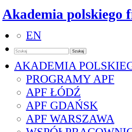
Akademia polskiego f
EN
AKADEMIA POLSKIE
PROGRAMY APF
APF ŁÓDŹ
APF GDAŃSK
APF WARSZAWA
WSPÓŁPRACOWNI