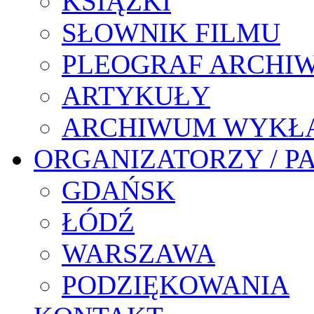
KSIĄŻKI
SŁOWNIK FILMU
PLEOGRAF ARCHI
ARTYKUŁY
ARCHIWUM WYKŁ
ORGANIZATORZY / P
GDAŃSK
ŁÓDŹ
WARSZAWA
PODZIĘKOWANIA