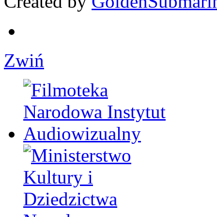
Created by
GoldenSubmari
Zwiń