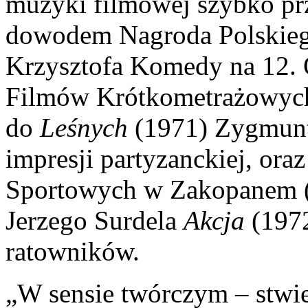
muzyki filmowej szybko pr
dowodem Nagroda Polskieg
Krzysztofa Komedy na 12. 
Filmów Krótkometrażowych
do
Leśnych
(1971) Zygmunt
impresji partyzanckiej, or
Sportowych w Zakopanem (
Jerzego Surdela
Akcja
(1972
ratowników.
„W sensie twórczym – stwie