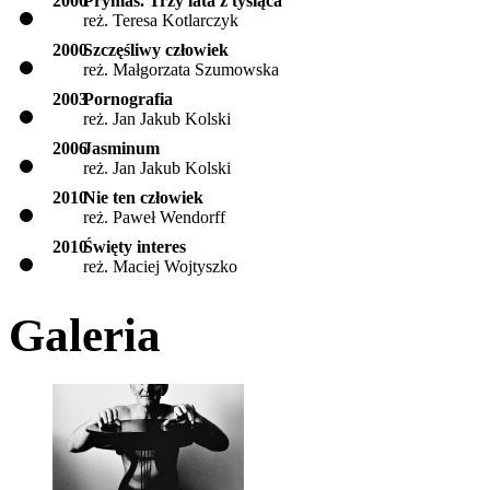
2000
Prymas. Trzy lata z tysiąca
reż. Teresa Kotlarczyk
2000
Szczęśliwy człowiek
reż. Małgorzata Szumowska
2003
Pornografia
reż. Jan Jakub Kolski
2006
Jasminum
reż. Jan Jakub Kolski
2010
Nie ten człowiek
reż. Paweł Wendorff
2010
Święty interes
reż. Maciej Wojtyszko
Galeria