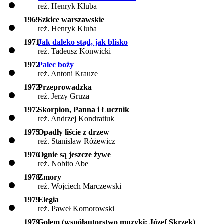
reż. Henryk Kluba
1969
Szkice warszawskie
reż. Henryk Kluba
1971
Jak daleko stąd, jak blisko
reż. Tadeusz Konwicki
1972
Palec boży
reż. Antoni Krauze
1972
Przeprowadzka
reż. Jerzy Gruza
1972
Skorpion, Panna i Łucznik
reż. Andrzej Kondratiuk
1975
Opadły liście z drzew
reż. Stanisław Różewicz
1976
Ognie są jeszcze żywe
reż. Nobito Abe
1978
Zmory
reż. Wojciech Marczewski
1979
Elegia
reż. Paweł Komorowski
1979
Golem (współautorstwo muzyki: Józef Skrzek)