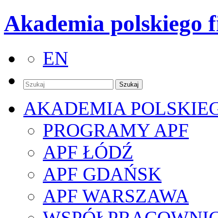
Akademia polskiego f
EN
AKADEMIA POLSKIE
PROGRAMY APF
APF ŁÓDŹ
APF GDAŃSK
APF WARSZAWA
WSPÓŁPRACOWNI