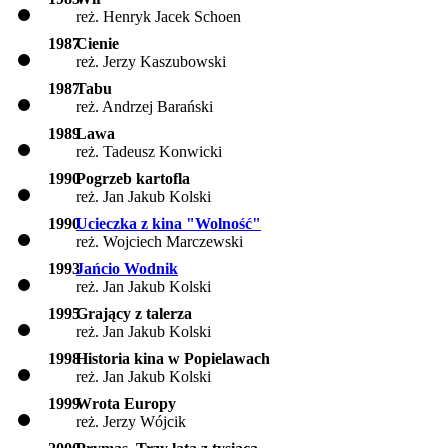
reż. Henryk Jacek Schoen
1987
Cienie
reż. Jerzy Kaszubowski
1987
Tabu
reż. Andrzej Barański
1989
Lawa
reż. Tadeusz Konwicki
1990
Pogrzeb kartofla
reż. Jan Jakub Kolski
1990
Ucieczka z kina "Wolność"
reż. Wojciech Marczewski
1993
Jańcio Wodnik
reż. Jan Jakub Kolski
1995
Grający z talerza
reż. Jan Jakub Kolski
1998
Historia kina w Popielawach
reż. Jan Jakub Kolski
1999
Wrota Europy
reż. Jerzy Wójcik