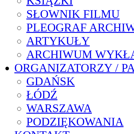
KSIĄŻKI
SŁOWNIK FILMU
PLEOGRAF ARCHI
ARTYKUŁY
ARCHIWUM WYKŁ
ORGANIZATORZY / P
GDAŃSK
ŁÓDŹ
WARSZAWA
PODZIĘKOWANIA