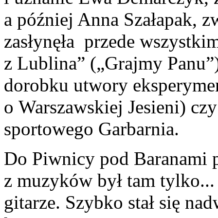
a później Anna Szałapak, z
zasłynęła przede wszystki
z Lublina” („Grajmy Panu”
dorobku utwory eksperymen
o Warszawskiej Jesieni) c
sportowego Garbarnia.
Do Piwnicy pod Baranami p
z muzyków był tam tylko... 
gitarze. Szybko stał się 