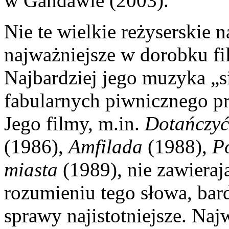
w Gandawie (2003).
Nie te wielkie reżyserskie
najważniejsze w dorobku 
Najbardziej jego muzyka „s
fabularnych piwnicznego pr
Jego filmy, m.in.
Dotańczyć
(1986),
Amfilada
(1988),
P
miasta
(1989), nie zawieraj
rozumieniu tego słowa, bar
sprawy najistotniejsze. Naj