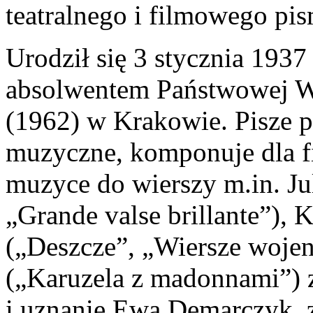
teatralnego i filmowego pis
Urodził się 3 stycznia 1937
absolwentem Państwowej W
(1962) w Krakowie. Pisze pi
muzyczne, komponuje dla fil
muzyce do wierszy m.in. J
„Grande valse brillante”),
(„Deszcze”, „Wiersze woje
(„Karuzela z madonnami”) 
i uznanie Ewa Demarczyk,