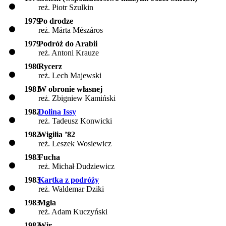
reż. Piotr Szulkin
1979
Po drodze
reż. Márta Mészáros
1979
Podróż do Arabii
reż. Antoni Krauze
1980
Rycerz
reż. Lech Majewski
1981
W obronie własnej
reż. Zbigniew Kamiński
1982
Dolina Issy
reż. Tadeusz Konwicki
1982
Wigilia ’82
reż. Leszek Wosiewicz
1983
Fucha
reż. Michał Dudziewicz
1983
Kartka z podróży
reż. Waldemar Dziki
1983
Mgła
reż. Adam Kuczyński
1983
Wir