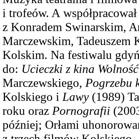
i trofeów. A współpracował 
z Konradem Swinarskim, A
Marczewskim, Tadeuszem 
Kolskim. Na festiwalu gdy
do:
Ucieczki z kina Wolnoś
Marczewskiego,
Pogrzebu k
Kolskiego i
Lawy
(1989) T
roku oraz
Pornografii
(2003
później; Orłami uhonorow
z trzech filmów Kolskiego