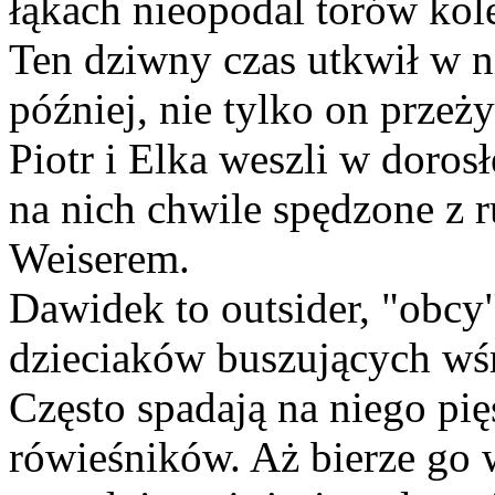
łąkach nieopodal torów kol
Ten dziwny czas utkwił w ni
później, nie tylko on przeż
Piotr i Elka weszli w dorosł
na nich chwile spędzone 
Weiserem.
Dawidek to outsider, "obcy
dzieciaków buszujących wś
Często spadają na niego pi
rówieśników. Aż bierze go 