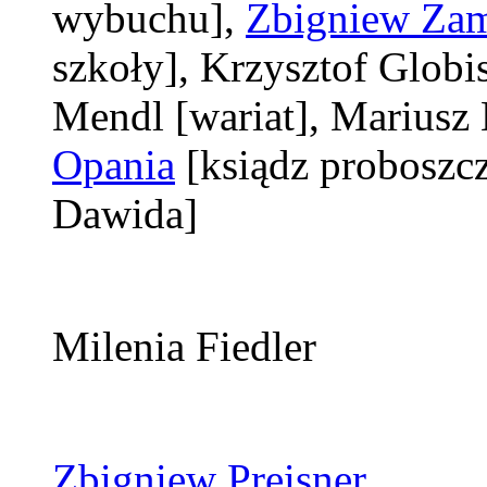
wybuchu]
,
Zbigniew Za
szkoły]
, Krzysztof Globi
Mendl
[wariat]
, Mariusz
Opania
[ksiądz proboszc
Dawida]
Milenia Fiedler
Zbigniew Preisner