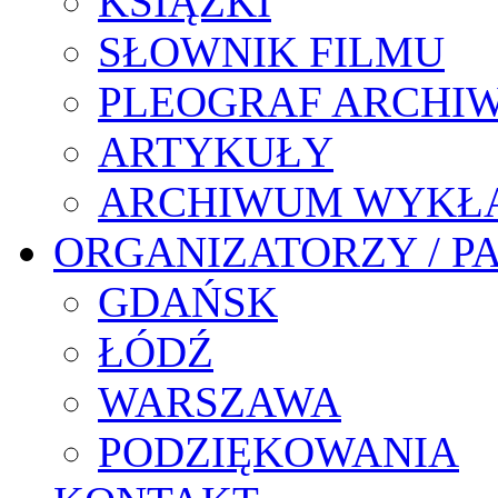
KSIĄŻKI
SŁOWNIK FILMU
PLEOGRAF ARCHI
ARTYKUŁY
ARCHIWUM WYKŁ
ORGANIZATORZY / P
GDAŃSK
ŁÓDŹ
WARSZAWA
PODZIĘKOWANIA