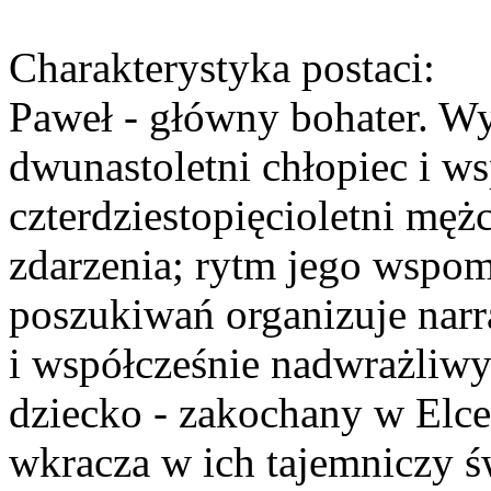
Charakterystyka postaci:
Paweł - główny bohater. Wy
dwunastoletni chłopiec i ws
czterdziestopięcioletni mę
zdarzenia; rytm jego wspo
poszukiwań organizuje narra
i współcześnie nadwrażliwy
dziecko - zakochany w Elc
wkracza w ich tajemniczy ś