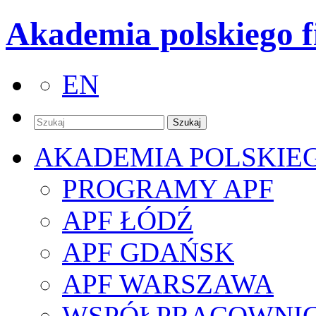
Akademia polskiego f
EN
AKADEMIA POLSKIE
PROGRAMY APF
APF ŁÓDŹ
APF GDAŃSK
APF WARSZAWA
WSPÓŁPRACOWNI