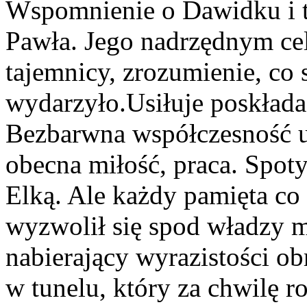
Wspomnienie o Dawidku i ta
Pawła. Jego nadrzędnym cel
tajemnicy, zrozumienie, co 
wydarzyło.Usiłuje poskłada
Bezbarwna współczesność us
obecna miłość, praca. Spot
Elką. Ale każdy pamięta co
wyzwolił się spod władzy m
nabierający wyrazistości ob
w tunelu, który za chwilę r