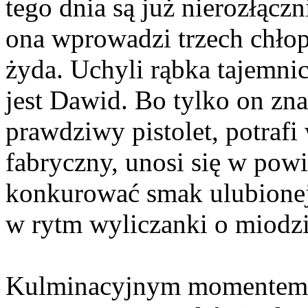
tego dnia są już nierozłącz
ona wprowadzi trzech chło
żyda. Uchyli rąbka tajemni
jest Dawid. Bo tylko on zna
prawdziwy pistolet, potraf
fabryczny, unosi się w pow
konkurować smak ulubionej
w rytm wyliczanki o miodzi
Kulminacyjnym momentem w