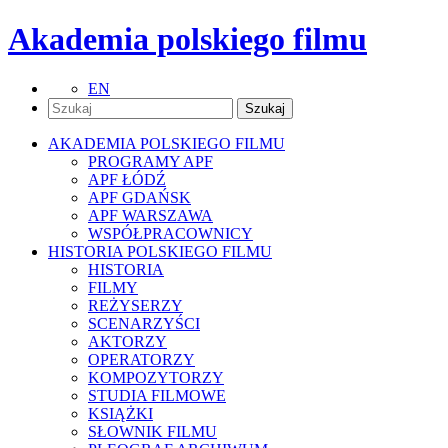
Akademia polskiego filmu
EN
AKADEMIA POLSKIEGO FILMU
PROGRAMY APF
APF ŁÓDŹ
APF GDAŃSK
APF WARSZAWA
WSPÓŁPRACOWNICY
HISTORIA POLSKIEGO FILMU
HISTORIA
FILMY
REŻYSERZY
SCENARZYŚCI
AKTORZY
OPERATORZY
KOMPOZYTORZY
STUDIA FILMOWE
KSIĄŻKI
SŁOWNIK FILMU