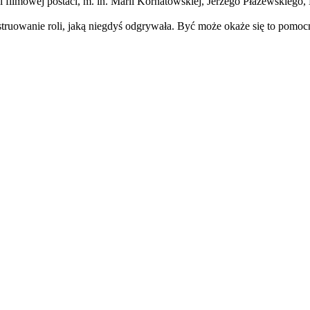
ki filmowej postaci, m. in. Marii Kornatowskiej, Jerzego Płażewskieg
ruowanie roli, jaką niegdyś odgrywała. Być może okaże się to pomocne 