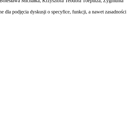
o, Bolesława Michałka, Krzysztofa Teodora Toeplitza, Zygmunta
dla podjęcia dyskusji o specyfice, funkcji, a nawet zasadności