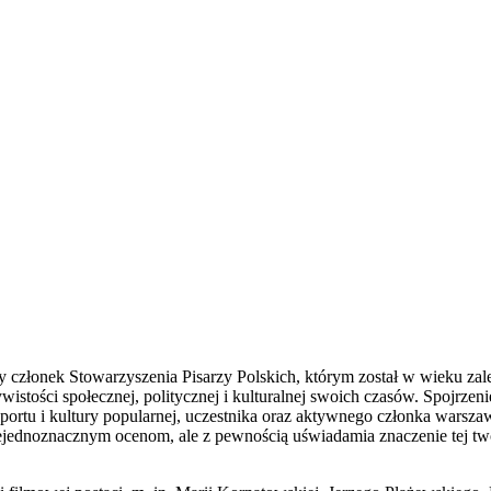
złonek Stowarzyszenia Pisarzy Polskich, którym został w wieku zaledwi
ści społecznej, politycznej i kulturalnej swoich czasów. Spojrzenie n
sportu i kultury popularnej, uczestnika oraz aktywnego członka warszaw
ejednoznacznym ocenom, ale z pewnością uświadamia znaczenie tej twó