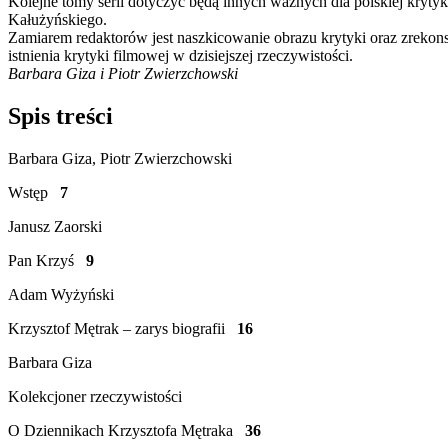
Kolejne tomy serii dotyczyć będą innych ważnych dla polskiej kryty
Kałużyńskiego.
Zamiarem redaktorów jest naszkicowanie obrazu krytyki oraz zrekonst
istnienia krytyki filmowej w dzisiejszej rzeczywistości.
Barbara Giza i Piotr Zwierzchowski
Spis treści
Barbara Giza, Piotr Zwierzchowski
Wstęp
7
Janusz Zaorski
Pan Krzyś
9
Adam Wyżyński
Krzysztof Mętrak – zarys biografii
16
Barbara Giza
Kolekcjoner rzeczywistości
O Dziennikach Krzysztofa Mętraka
36