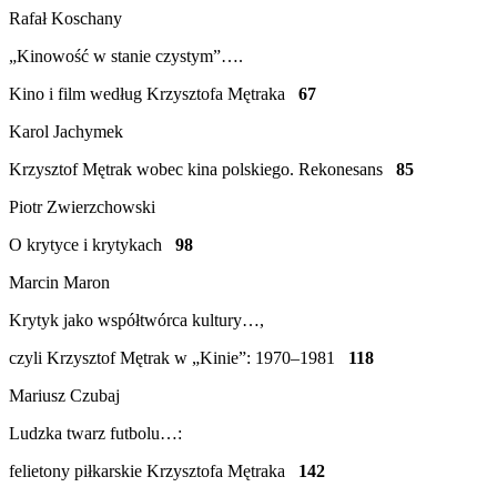
Rafał Koschany
„Kinowość w stanie czystym”….
Kino i film według Krzysztofa Mętraka
67
Karol Jachymek
Krzysztof Mętrak wobec kina polskiego. Rekonesans
85
Piotr Zwierzchowski
O krytyce i krytykach
98
Marcin Maron
Krytyk jako współtwórca kultury…,
czyli Krzysztof Mętrak w „Kinie”: 1970–1981
118
Mariusz Czubaj
Ludzka twarz futbolu…:
felietony piłkarskie Krzysztofa Mętraka
142