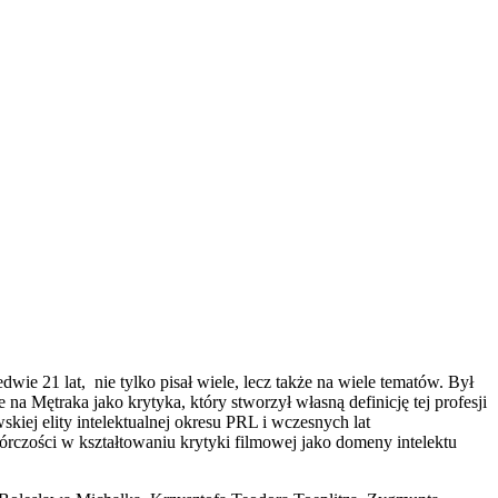
e 21 lat, nie tylko pisał wiele, lecz także na wiele tematów. Był
a Mętraka jako krytyka, który stworzył własną definicję tej profesji
skiej elity intelektualnej okresu PRL i wczesnych lat
rczości w kształtowaniu krytyki filmowej jako domeny intelektu