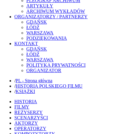
PLEOGRAF ARCHIWUM
ARTYKUŁY
ARCHIWUM WYKŁADÓW
ORGANIZATORZY / PARTNERZY
GDAŃSK
ŁÓDŹ
WARSZAWA
PODZIĘKOWANIA
KONTAKT
GDAŃSK
ŁÓDŹ
WARSZAWA
POLITYKA PRYWATNOŚCI
ORGANIZATOR
/
PL - Strona główna
/
HISTORIA POLSKIEGO FILMU
/
KSIĄŻKI
HISTORIA
FILMY
REŻYSERZY
SCENARZYŚCI
AKTORZY
OPERATORZY
KOMPOZYTORZY