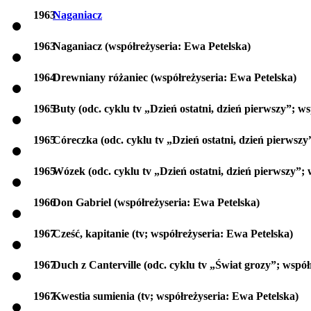
1963
Naganiacz
1963
Naganiacz (współreżyseria: Ewa Petelska)
1964
Drewniany różaniec (współreżyseria: Ewa Petelska)
1965
Buty (odc. cyklu tv „Dzień ostatni, dzień pierwszy”; w
1965
Córeczka (odc. cyklu tv „Dzień ostatni, dzień pierwszy
1965
Wózek (odc. cyklu tv „Dzień ostatni, dzień pierwszy”;
1966
Don Gabriel (współreżyseria: Ewa Petelska)
1967
Cześć, kapitanie (tv; współreżyseria: Ewa Petelska)
1967
Duch z Canterville (odc. cyklu tv „Świat grozy”; współ
1967
Kwestia sumienia (tv; współreżyseria: Ewa Petelska)