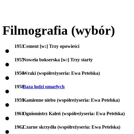
Filmografia (wybór)
1953
Cement [w:] Trzy opowieści
1955
Nowela bokserska [w:] Trzy starty
1956
Wraki (współreżyseria: Ewa Petelska)
1958
Baza ludzi umarłych
1959
Kamienne niebo (współreżyseria: Ewa Petelska)
1961
Ogniomistrz Kaleń (współreżyseria: Ewa Petelska)
1962
Czarne skrzydła (współreżyseria: Ewa Petelska)