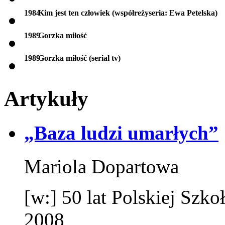
1984
Kim jest ten człowiek (współreżyseria: Ewa Petelska)
1989
Gorzka miłość
1989
Gorzka miłość (serial tv)
Artykuły
„Baza ludzi umarłych”
Mariola Dopartowa
[w:] 50 lat Polskiej Sz
2008