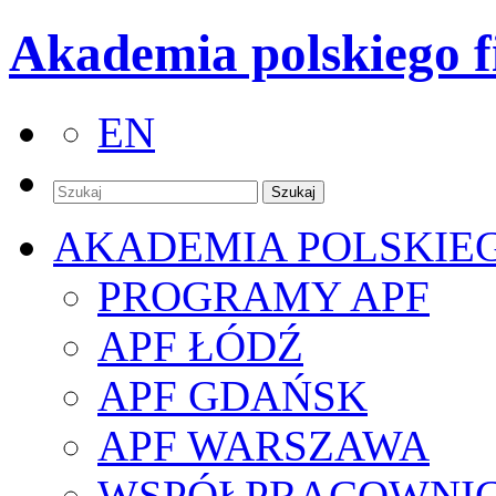
Akademia polskiego f
EN
AKADEMIA POLSKIE
PROGRAMY APF
APF ŁÓDŹ
APF GDAŃSK
APF WARSZAWA
WSPÓŁPRACOWNI