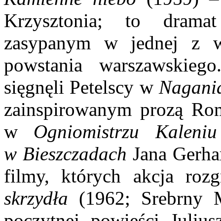
Krzysztonia; to dram
zasypanym w jednej z w
powstania warszawskiego
sięgnęli Petelscy w
Nagani
zainspirowanym prozą Rom
w
Ogniomistrzu Kalen
w Bieszczadach
Jana Gerha
filmy, których akcja ro
skrzydła
(1962; Srebrny M
poczytnej powieści Juliu