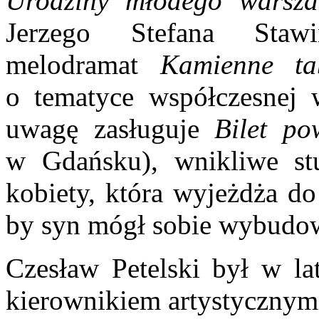
Urodziny młodego warsza
Jerzego Stefana Staw
melodramat
Kamienne tab
o tematyce współczesnej 
uwagę zasługuje
Bilet po
w Gdańsku), wnikliwe stu
kobiety, która wyjeżdża d
by syn mógł sobie wybudo
Czesław Petelski był w l
kierownikiem artystycznym