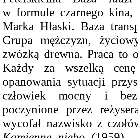
w formule czarnego kina,
Marka Hłaski. Baza trans
Grupa mężczyzn, życiowy
zwózką drewna. Praca to o
Każdy za wszelką cenę
opanowania sytuacji przy
człowiek mocny i be
poczynione przez reżyser
wycofał nazwisko z czołów
Kamienne niebo
(1959) – 