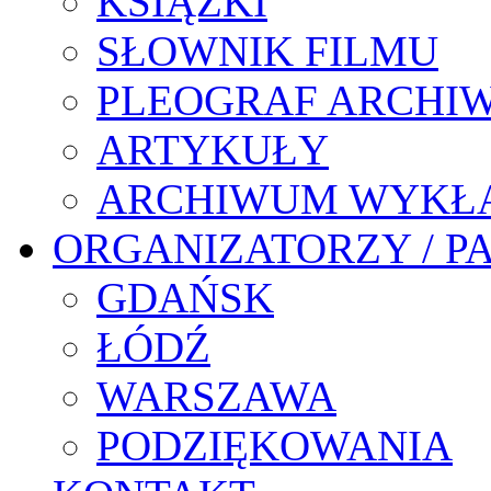
KSIĄŻKI
SŁOWNIK FILMU
PLEOGRAF ARCHI
ARTYKUŁY
ARCHIWUM WYKŁ
ORGANIZATORZY / P
GDAŃSK
ŁÓDŹ
WARSZAWA
PODZIĘKOWANIA