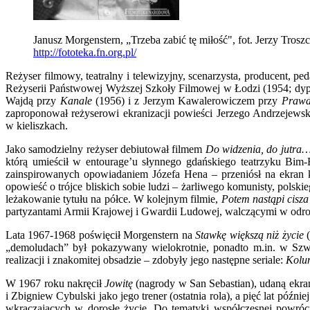
Janusz Morgenstern, „Trzeba zabić tę miłość", fot. Jerzy Trosz
http://fototeka.fn.org.pl/
Reżyser filmowy, teatralny i telewizyjny, scenarzysta, producent,
Reżyserii Państwowej Wyższej Szkoły Filmowej w Łodzi (1954; dy
Wajdą przy
Kanale
(1956) i z Jerzym Kawalerowiczem przy
Prawd
zaproponował reżyserowi ekranizacji powieści Jerzego Andrzejewsk
w kieliszkach.
Jako samodzielny reżyser debiutował filmem
Do widzenia, do jutra
którą umieścił w entourage’u słynnego gdańskiego teatrzyku B
zainspirowanych opowiadaniem Józefa Hena – przeniósł na ekra
opowieść o trójce bliskich sobie ludzi – żarliwego komunisty, pol
leżakowanie tytułu na półce. W kolejnym filmie,
Potem nastąpi cisza
partyzantami Armii Krajowej i Gwardii Ludowej, walczącymi w od
Lata 1967-1968 poświęcił Morgenstern na
Stawkę większą niż życie
(
„demoludach” był pokazywany wielokrotnie, ponadto m.in. w Szwe
realizacji i znakomitej obsadzie – zdobyły jego następne seriale:
Kolu
W 1967 roku nakręcił
Jowitę
(nagrody w San Sebastian), udaną ekra
i Zbigniew Cybulski jako jego trener (ostatnia rola), a pięć lat późnie
wkraczających w dorosłe życie. Do tematyki współczesnej powró