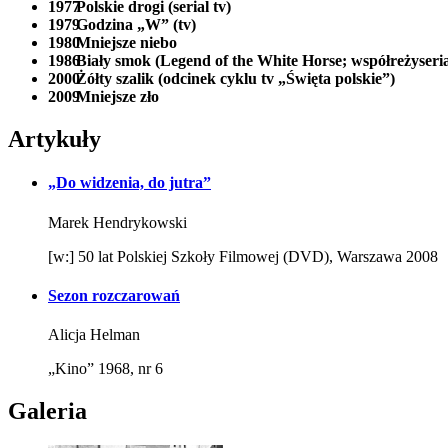
1977
Polskie drogi (serial tv)
1979
Godzina „W” (tv)
1980
Mniejsze niebo
1986
Biały smok (Legend of the White Horse; współreżyseri
2000
Żółty szalik (odcinek cyklu tv „Święta polskie”)
2009
Mniejsze zło
Artykuły
„Do widzenia, do jutra”
Marek Hendrykowski
[w:] 50 lat Polskiej Szkoły Filmowej (DVD), Warszawa 2008
Sezon rozczarowań
Alicja Helman
„Kino” 1968, nr 6
Galeria