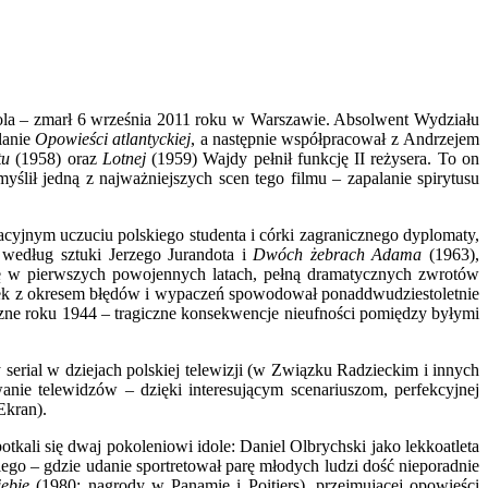
opola – zmarł 6 września 2011 roku w Warszawie. Absolwent Wydziału
lanie
Opowieści atlantyckiej
, a następnie współpracował z Andrzejem
tu
(1958) oraz
Lotnej
(1959) Wajdy pełnił funkcję II reżysera. To on
lił jedną z najważniejszych scen tego filmu – zapalanie spirytusu
acyjnym uczuciu polskiego studenta i córki zagranicznego dyplomaty,
według sztuki Jerzego Jurandota i
Dwóch żebrach Adama
(1963),
ię w pierwszych powojennych latach, pełną dramatycznych zwrotów
hunek z okresem błędów i wypaczeń spowodował ponaddwudziestoletnie
zne roku 1944 – tragiczne konsekwencje nieufności pomiędzy byłymi
serial w dziejach polskiej telewizji (w Związku Radzieckim i innych
ie telewidzów – dzięki interesującym scenariuszom, perfekcyjnej
Ekran).
potkali się dwaj pokoleniowi idole: Daniel Olbrychski jako lekkoatleta
go – gdzie udanie sportretował parę młodych ludzi dość nieporadnie
ebie
(1980; nagrody w Panamie i Poitiers), przejmującej opowieści