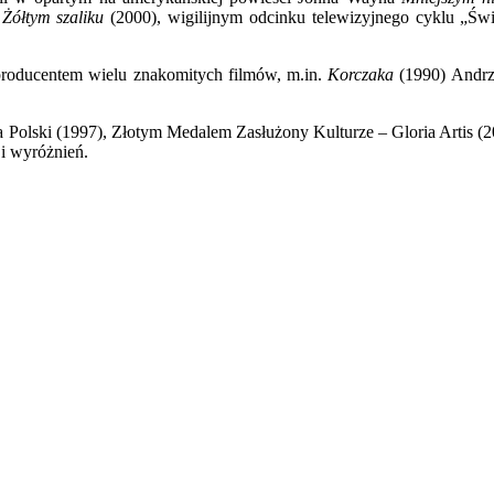
w
Żółtym szaliku
(2000), wigilijnym odcinku telewizyjnego cyklu „Świ
roducentem wielu znakomitych filmów, m.in.
Korczaka
(1990) Andrz
ski (1997), Złotym Medalem Zasłużony Kulturze – Gloria Artis (2005
 i wyróżnień.