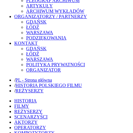
PLEOGRAF ARCHIWUM
ARTYKUŁY
ARCHIWUM WYKŁADÓW
ORGANIZATORZY / PARTNERZY
GDAŃSK
ŁÓDŹ
WARSZAWA
PODZIĘKOWANIA
KONTAKT
GDAŃSK
ŁÓDŹ
WARSZAWA
POLITYKA PRYWATNOŚCI
ORGANIZATOR
/
PL - Strona główna
/
HISTORIA POLSKIEGO FILMU
/
REŻYSERZY
HISTORIA
FILMY
REŻYSERZY
SCENARZYŚCI
AKTORZY
OPERATORZY
KOMPOZYTORZY