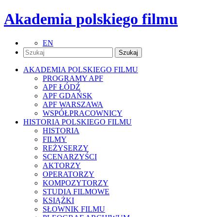
Akademia polskiego filmu
EN
AKADEMIA POLSKIEGO FILMU
PROGRAMY APF
APF ŁÓDŹ
APF GDAŃSK
APF WARSZAWA
WSPÓŁPRACOWNICY
HISTORIA POLSKIEGO FILMU
HISTORIA
FILMY
REŻYSERZY
SCENARZYŚCI
AKTORZY
OPERATORZY
KOMPOZYTORZY
STUDIA FILMOWE
KSIĄŻKI
SŁOWNIK FILMU