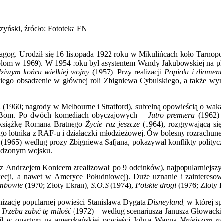
czyński, źródło: Fototeka FN
 pedagog. Urodził się 16 listopada 1922 roku w Mikulińcach koło Tarn
plom w 1969). W 1954 roku był asystentem Wandy Jakubowskiej na p
ziwym końcu wielkiej wojny
(1957). Przy realizacji
Popiołu i diamen
iego obsadzenie w głównej roli Zbigniewa Cybulskiego, a także wymyś
…
(1960; nagrody w Melbourne i Stratford), subtelną opowieścią o wak
im-Bom. Po dwóch komediach obyczajowych –
Jutro premiera
(1962) 
n książkę Romana Bratnego
Życie raz jeszcze
(1964), rozgrywającą s
skiego lotnika z RAF-u i działaczki młodzieżowej. Ów bolesny rozrac
(1965) według prozy Zbigniewa Safjana, pokazywał konflikty polityc
rodzonym wojsku.
z Andrzejem Konicem zrealizowali po 9 odcinków), najpopularniejszy 
cji, a nawet w Ameryce Południowej). Duże uznanie i zainteresowan
mbowie
(1970; Złoty Ekran),
S.O.S
(1974),
Polskie drogi
(1976; Złoty 
nizację popularnej powieści Stanisława Dygata
Disneyland
, w której s
j
Trzeba zabić tę miłość
(1972) – według scenariusza Janusza Głowackie
cił w opartym na amerykańskiej powieści Johna Wayna
Mniejszym ni