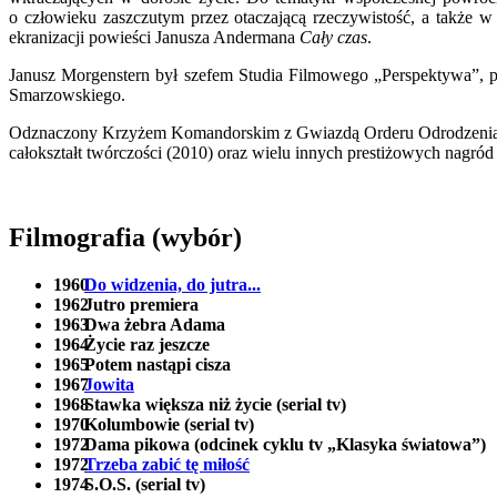
o człowieku zaszczutym przez otaczającą rzeczywistość, a także 
ekranizacji powieści Janusza Andermana
Cały czas
.
Janusz Morgenstern był szefem Studia Filmowego „Perspektywa”, p
Smarzowskiego.
Odznaczony Krzyżem Komandorskim z Gwiazdą Orderu Odrodzenia Pol
całokształt twórczości (2010) oraz wielu innych prestiżowych nagród
Filmografia (wybór)
1960
Do widzenia, do jutra...
1962
Jutro premiera
1963
Dwa żebra Adama
1964
Życie raz jeszcze
1965
Potem nastąpi cisza
1967
Jowita
1968
Stawka większa niż życie (serial tv)
1970
Kolumbowie (serial tv)
1972
Dama pikowa (odcinek cyklu tv „Klasyka światowa”)
1972
Trzeba zabić tę miłość
1974
S.O.S. (serial tv)