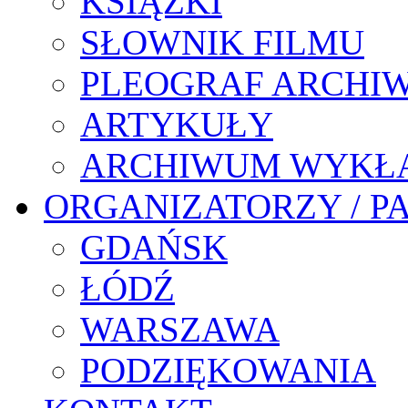
KSIĄŻKI
SŁOWNIK FILMU
PLEOGRAF ARCHI
ARTYKUŁY
ARCHIWUM WYKŁ
ORGANIZATORZY / P
GDAŃSK
ŁÓDŹ
WARSZAWA
PODZIĘKOWANIA