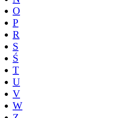
O
P
R
S
Ś
T
U
V
W
Z