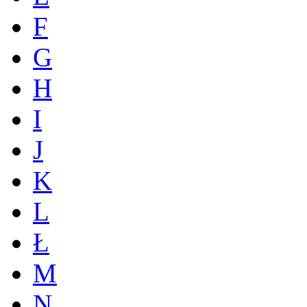
F
G
H
I
J
K
L
Ł
M
N