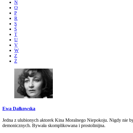
N
O
P
R
S
Ś
T
U
V
W
Z
Ż
Ewa Dałkowska
Jedna z ulubionych aktorek Kina Moralnego Niepokoju. Nigdy nie był
demonicznych. Bywała skomplikowana i prostolinijna.