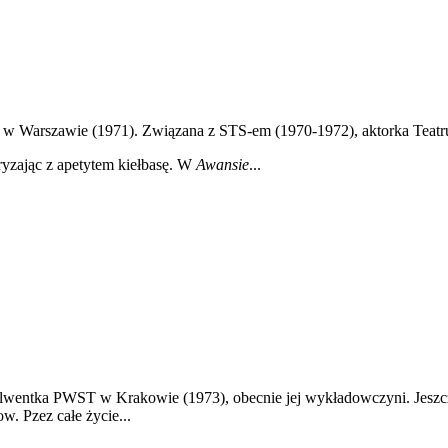
T w Warszawie (1971). Związana z STS-em (1970-1972), aktorka Tea
ryzając z apetytem kiełbasę. W
Awansie
...
lwentka PWST w Krakowie (1973), obecnie jej wykładowczyni. Jeszcze
. Pzez całe życie...