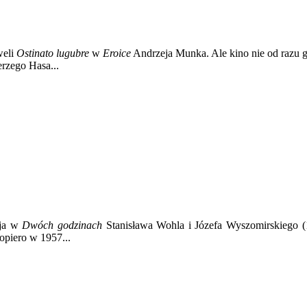
weli
Ostinato lugubre
w
Eroice
Andrzeja Munka. Ale kino nie od razu g
rzego Hasa...
cja w
Dwóch godzinach
Stanisława Wohla i Józefa Wyszomirskiego (1
opiero w 1957...