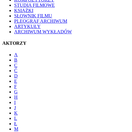
STUDIA FILMOWE
KSIĄŻKI
SŁOWNIK FILMU
PLEOGRAF ARCHIWUM
ARTYKUŁY
ARCHIWUM WYKŁADÓW
AKTORZY
A
B
C
Ć
D
E
F
G
H
I
J
K
L
Ł
M