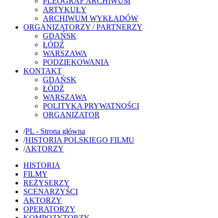
PLEOGRAF ARCHIWUM
ARTYKUŁY
ARCHIWUM WYKŁADÓW
ORGANIZATORZY / PARTNERZY
GDAŃSK
ŁÓDŹ
WARSZAWA
PODZIĘKOWANIA
KONTAKT
GDAŃSK
ŁÓDŹ
WARSZAWA
POLITYKA PRYWATNOŚCI
ORGANIZATOR
/
PL - Strona główna
/
HISTORIA POLSKIEGO FILMU
/
AKTORZY
HISTORIA
FILMY
REŻYSERZY
SCENARZYŚCI
AKTORZY
OPERATORZY
KOMPOZYTORZY