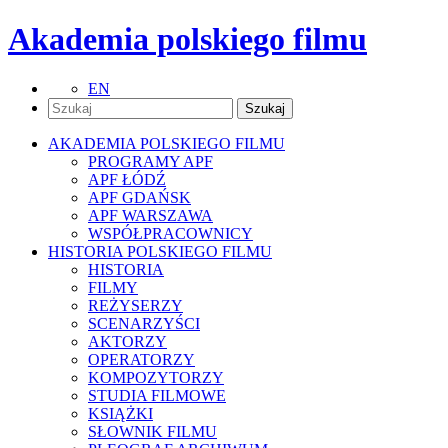
Akademia polskiego filmu
EN
AKADEMIA POLSKIEGO FILMU
PROGRAMY APF
APF ŁÓDŹ
APF GDAŃSK
APF WARSZAWA
WSPÓŁPRACOWNICY
HISTORIA POLSKIEGO FILMU
HISTORIA
FILMY
REŻYSERZY
SCENARZYŚCI
AKTORZY
OPERATORZY
KOMPOZYTORZY
STUDIA FILMOWE
KSIĄŻKI
SŁOWNIK FILMU