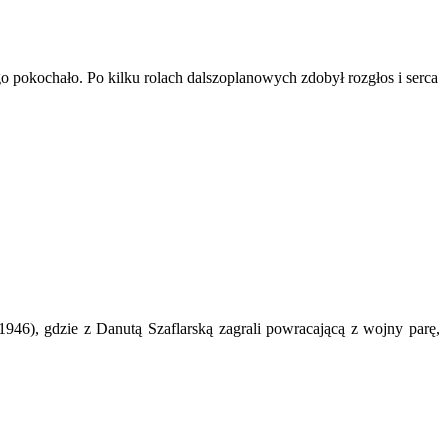
o pokochało. Po kilku rolach dalszoplanowych zdobył rozgłos i serca
946), gdzie z Danutą Szaflarską zagrali powracającą z wojny parę,