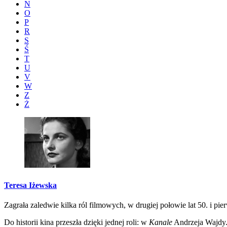
N
O
P
R
S
Ś
T
U
V
W
Z
Ż
Teresa Iżewska
Zagrała zaledwie kilka ról filmowych, w drugiej połowie lat 50. i pie
Do historii kina przeszła dzięki jednej roli: w
Kanale
Andrzeja Wajdy..