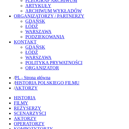
PLEOGRAF ARCHIWUM
ARTYKUŁY
ARCHIWUM WYKŁADÓW
ORGANIZATORZY / PARTNERZY
GDAŃSK
ŁÓDŹ
WARSZAWA
PODZIĘKOWANIA
KONTAKT
GDAŃSK
ŁÓDŹ
WARSZAWA
POLITYKA PRYWATNOŚCI
ORGANIZATOR
/
PL - Strona główna
/
HISTORIA POLSKIEGO FILMU
/
AKTORZY
HISTORIA
FILMY
REŻYSERZY
SCENARZYŚCI
AKTORZY
OPERATORZY
KOMPOZYTORZY