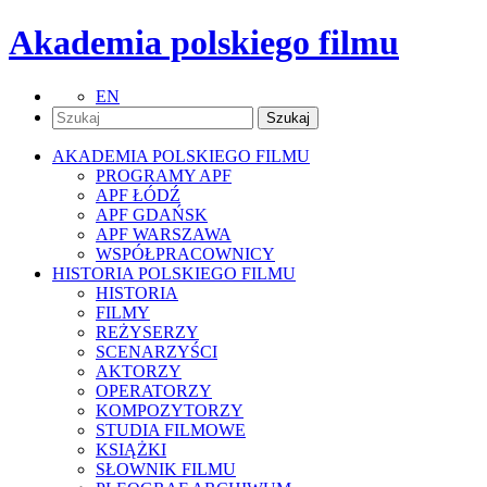
Akademia polskiego filmu
EN
AKADEMIA POLSKIEGO FILMU
PROGRAMY APF
APF ŁÓDŹ
APF GDAŃSK
APF WARSZAWA
WSPÓŁPRACOWNICY
HISTORIA POLSKIEGO FILMU
HISTORIA
FILMY
REŻYSERZY
SCENARZYŚCI
AKTORZY
OPERATORZY
KOMPOZYTORZY
STUDIA FILMOWE
KSIĄŻKI
SŁOWNIK FILMU