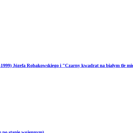
999) Józefa Robakowskiego i "Czarny kwadrat na białym tle mi
ie po stanie wojennym)