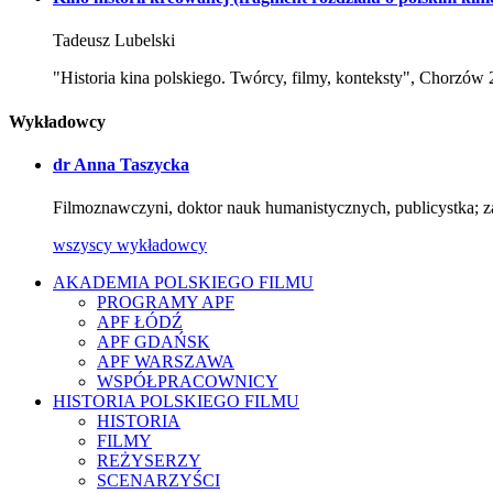
Tadeusz Lubelski
"Historia kina polskiego. Twórcy, filmy, konteksty", Chorzów
Wykładowcy
dr Anna Taszycka
Filmoznawczyni, doktor nauk humanistycznych, publicystka; z
wszyscy wykładowcy
AKADEMIA POLSKIEGO FILMU
PROGRAMY APF
APF ŁÓDŹ
APF GDAŃSK
APF WARSZAWA
WSPÓŁPRACOWNICY
HISTORIA POLSKIEGO FILMU
HISTORIA
FILMY
REŻYSERZY
SCENARZYŚCI