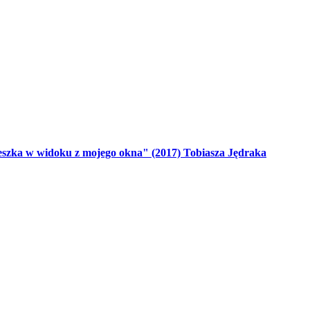
eszka w widoku z mojego okna" (2017) Tobiasza Jędraka