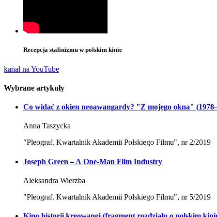
Recepcja stalinizmu w polskim kinie
kanał na YouTube
Wybrane artykuły
Co widać z okien neoawangardy? "Z mojego okna" (1978–1
Anna Taszycka
"Pleograf. Kwartalnik Akademii Polskiego Filmu", nr 2/2019
Joseph Green – A One-Man Film Industry
Aleksandra Wierzba
"Pleograf. Kwartalnik Akademii Polskiego Filmu", nr 5/2019
Kino historii kreowanej (fragment rozdziału o polskim kin