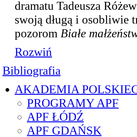
dramatu Tadeusza Różewi
swoją długą i osobliwie 
pozorom
Białe małżeńst
Rozwiń
Bibliografia
AKADEMIA POLSKIE
PROGRAMY APF
APF ŁÓDŹ
APF GDAŃSK