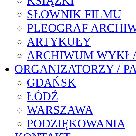
KSIĄŻKI
SŁOWNIK FILMU
PLEOGRAF ARCHI
ARTYKUŁY
ARCHIWUM WYKŁ
ORGANIZATORZY / P
GDAŃSK
ŁÓDŹ
WARSZAWA
PODZIĘKOWANIA