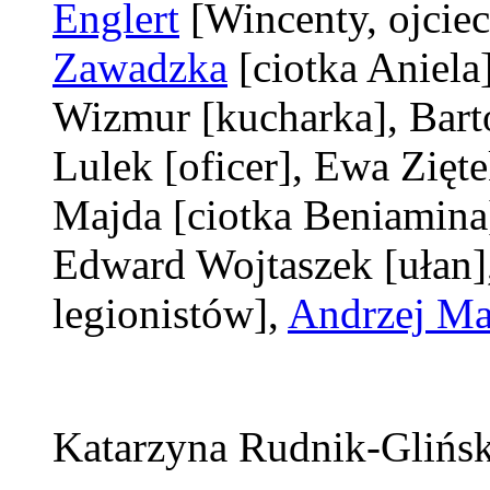
Englert
[Wincenty, ojcie
Zawadzka
[ciotka Aniela
Wizmur
[kucharka]
, Bar
Lulek
[oficer]
, Ewa Zięt
Majda
[ciotka Beniamina
Edward Wojtaszek
[ułan]
legionistów]
,
Andrzej Ma
Katarzyna Rudnik-Glińs