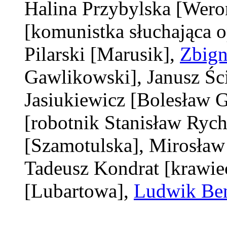
Halina Przybylska
[Wero
[komunistka słuchająca 
Pilarski
[Marusik]
,
Zbign
Gawlikowski]
, Janusz Ś
Jasiukiewicz
[Bolesław G
[robotnik Stanisław Rych
[Szamotulska]
, Mirosław
Tadeusz Kondrat
[krawie
[Lubartowa]
,
Ludwik Be