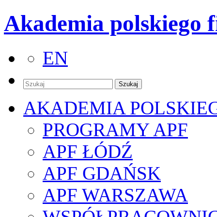
Akademia polskiego f
EN
AKADEMIA POLSKIE
PROGRAMY APF
APF ŁÓDŹ
APF GDAŃSK
APF WARSZAWA
WSPÓŁPRACOWNI