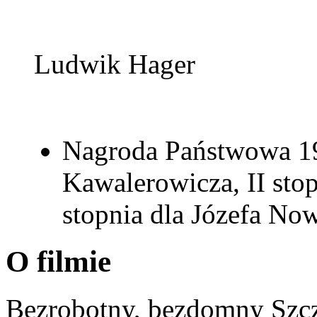
Ludwik Hager
Nagroda Państwowa 195
Kawalerowicza, II stop
stopnia dla Józefa No
O filmie
Bezrobotny, bezdomny Szc