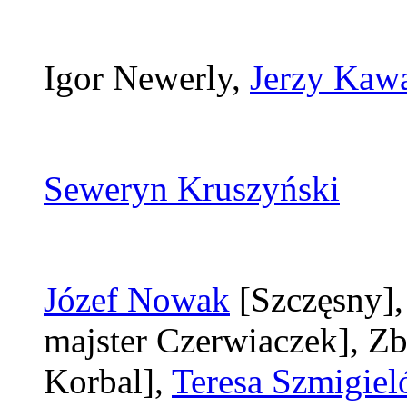
Igor Newerly,
Jerzy Kaw
Seweryn Kruszyński
Józef Nowak
[Szczęsny]
majster Czerwiaczek]
, Z
Korbal]
,
Teresa Szmigie