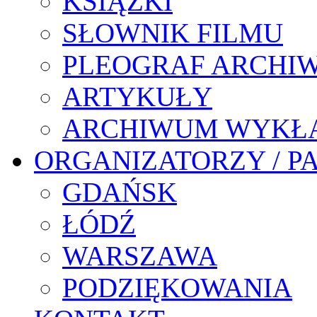
KSIĄŻKI
SŁOWNIK FILMU
PLEOGRAF ARCHI
ARTYKUŁY
ARCHIWUM WYKŁ
ORGANIZATORZY / P
GDAŃSK
ŁÓDŹ
WARSZAWA
PODZIĘKOWANIA