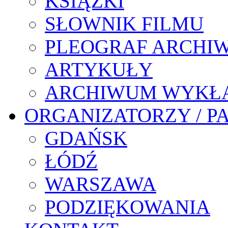
KSIĄŻKI
SŁOWNIK FILMU
PLEOGRAF ARCHI
ARTYKUŁY
ARCHIWUM WYKŁ
ORGANIZATORZY / P
GDAŃSK
ŁÓDŹ
WARSZAWA
PODZIĘKOWANIA