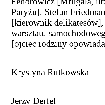
Fedorowicz
[Mrugała, u
Paryżu]
, Stefan Friedma
[kierownik delikatesów]
warsztatu samochodoweg
[ojciec rodziny opowiada
Krystyna Rutkowska
Jerzy Derfel