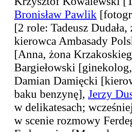
Krzysztof Kowalewski
[
Bronisław Pawlik
[fotog
[2 role: Tadeusz Dudała,
kierowca Ambasady Polsk
[Anna, żona Krzakoskieg
Bargiełowski
[ginekolog
Damian Damięcki
[kiero
baku benzynę]
,
Jerzy Du
w delikatesach; wcześnie
w scenie rozmowy Ferde