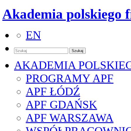
Akademia polskiego f
EN
AKADEMIA POLSKIE
PROGRAMY APF
APF ŁÓDŹ
APF GDAŃSK
APF WARSZAWA
WSPÓŁPRACOWNI