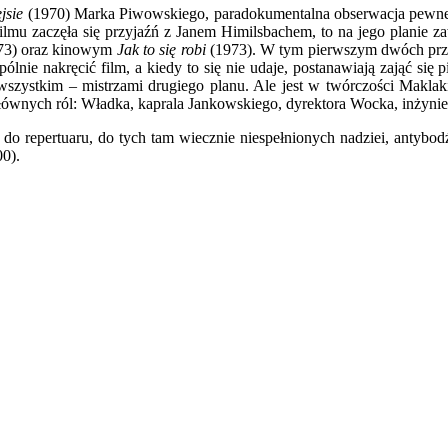
jsie
(1970) Marka Piwowskiego, paradokumentalna obserwacja pewneg
 filmu zaczęła się przyjaźń z Janem Himilsbachem, to na jego planie 
73) oraz kinowym
Jak to się robi
(1973). W tym pierwszym dwóch przyj
ólnie nakręcić film, a kiedy to się nie udaje, postanawiają zająć si
 wszystkim – mistrzami drugiego planu. Ale jest w twórczości Makla
głównych ról: Władka, kaprala Jankowskiego, dyrektora Wocka, inżyni
a do repertuaru, do tych tam wiecznie niespełnionych nadziei, antybo
00).