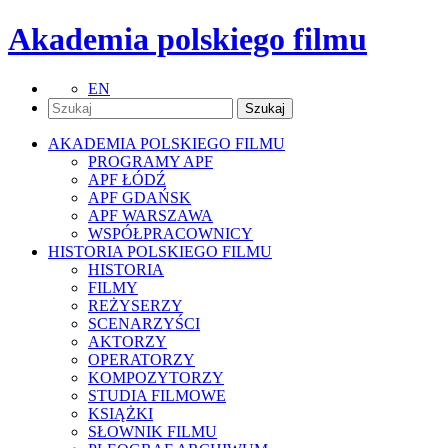
Akademia polskiego filmu
EN
AKADEMIA POLSKIEGO FILMU
PROGRAMY APF
APF ŁÓDŹ
APF GDAŃSK
APF WARSZAWA
WSPÓŁPRACOWNICY
HISTORIA POLSKIEGO FILMU
HISTORIA
FILMY
REŻYSERZY
SCENARZYŚCI
AKTORZY
OPERATORZY
KOMPOZYTORZY
STUDIA FILMOWE
KSIĄŻKI
SŁOWNIK FILMU