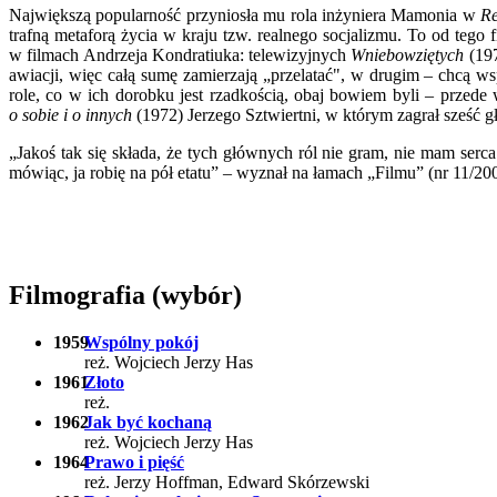
Największą popularność przyniosła mu rola inżyniera Mamonia w
Re
trafną metaforą życia w kraju tzw. realnego socjalizmu. To od tego
w filmach Andrzeja Kondratiuka: telewizyjnych
Wniebowziętych
(19
awiacji, więc całą sumę zamierzają „przelatać", w drugim – chcą wsp
role, co w ich dorobku jest rzadkością, obaj bowiem byli – przede
o sobie i o innych
(1972) Jerzego Sztwiertni, w którym zagrał sześć 
„Jakoś tak się składa, że tych głównych ról nie gram, nie mam serc
mówiąc, ja robię na pół etatu” – wyznał na łamach „Filmu” (nr 11/20
Filmografia (wybór)
1959
Wspólny pokój
reż. Wojciech Jerzy Has
1961
Złoto
reż.
1962
Jak być kochaną
reż. Wojciech Jerzy Has
1964
Prawo i pięść
reż. Jerzy Hoffman, Edward Skórzewski