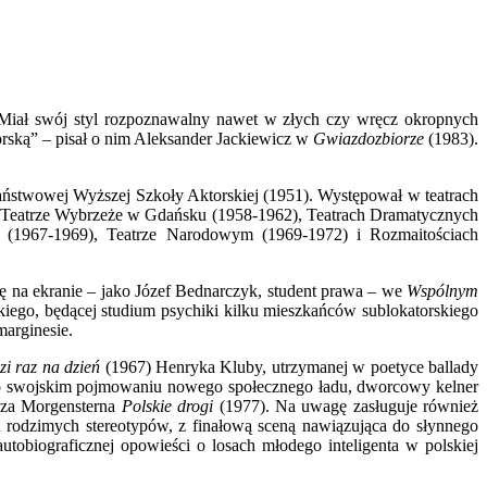
. „Miał swój styl rozpoznawalny nawet w złych czy wręcz okropnych
orską” – pisał o nim Aleksander Jackiewicz w
Gwiazdozbiorze
(1983).
aństwowej Wyższej Szkoły Aktorskiej (1951). Występował w teatrach
 Teatrze Wybrzeże w Gdańsku (1958-1962), Teatrach Dramatycznych
(1967-1969), Teatrze Narodowym (1969-1972) i Rozmaitościach
ię na ekranie – jako Józef Bednarczyk, student prawa – we
Wspólnym
kiego, będącej studium psychiki kilku mieszkańców sublokatorskiego
marginesie.
i raz na dzień
(1967) Henryka Kluby, utrzymanej w poetyce ballady
ego swojskim pojmowaniu nowego społecznego ładu, dworcowy kelner
usza Morgensterna
Polskie drogi
(1977). Na uwagę zasługuje również
 rodzimych stereotypów, z finałową sceną nawiązująca do słynnego
tobiograficznej opowieści o losach młodego inteligenta w polskiej