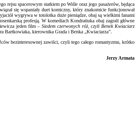
o rejsu spacerowym statkiem po Wiśle oraz jego pasażerów, będąca
zawiązał się wspaniały duet komiczny, który znakomicie funkcjonował
aciół wygrywa w totolotka duże pieniądze, obaj są wielkimi fanami
ę piosenkarską profesją. W komediach Kondratiuka obaj zagrali główne
kiewicza jeden film –
Siedem czerwonych róż, czyli Benek Kwiaciarz
era Bartkowiaka, kierownika Grada i Benka „Kwiaciarza”.
dźców bezinteresownej zawiści, czyli tego całego romantyzmu, krótko
Jerzy Armata