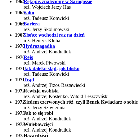
1964
Rękopis znaleziony w Saragossie
reż. Wojciech Jerzy Has
1965
Salto
reż. Tadeusz Konwicki
1966
Bariera
reż. Jerzy Skolimowski
1967
Słońce wschodzi raz na dzień
reż. Henryk Kluba
1970
Hydrozagadka
reż. Andrzej Kondratiuk
1970
Rejs
reż. Marek Piwowski
1971
Jak daleko stąd, jak blisko
reż. Tadeusz Konwicki
1971
Trąd
reż. Andrzej Trzos-Rastawiecki
1972
Rewizja osobista
reż. Andrzej Kostenko, Witold Leszczyński
1972
Siedem czerwonych róż, czyli Benek Kwiaciarz o sobie 
reż. Jerzy Sztwiertnia
1973
Jak to się robi
reż. Andrzej Kondratiuk
1973
Wniebowzięci
reż. Andrzej Kondratiuk
1975
Hazardziści