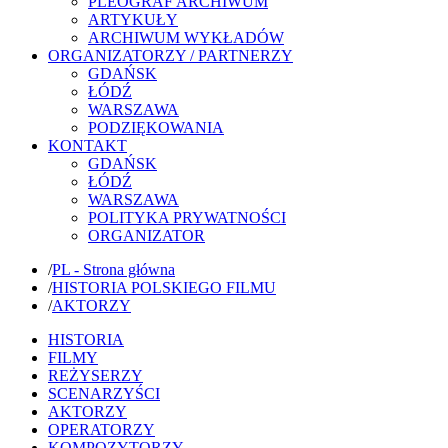
PLEOGRAF ARCHIWUM
ARTYKUŁY
ARCHIWUM WYKŁADÓW
ORGANIZATORZY / PARTNERZY
GDAŃSK
ŁÓDŹ
WARSZAWA
PODZIĘKOWANIA
KONTAKT
GDAŃSK
ŁÓDŹ
WARSZAWA
POLITYKA PRYWATNOŚCI
ORGANIZATOR
/
PL - Strona główna
/
HISTORIA POLSKIEGO FILMU
/
AKTORZY
HISTORIA
FILMY
REŻYSERZY
SCENARZYŚCI
AKTORZY
OPERATORZY
KOMPOZYTORZY