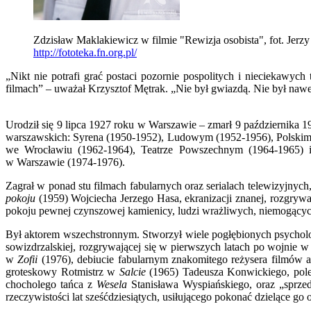
Zdzisław Maklakiewicz w filmie "Rewizja osobista", fot. Jerzy
http://fototeka.fn.org.pl/
„Nikt nie potrafi grać postaci pozornie pospolitych i nieciekawy
filmach” – uważał Krzysztof Mętrak. „Nie był gwiazdą. Nie był nawe
Urodził się 9 lipca 1927 roku w Warszawie – zmarł 9 października
warszawskich: Syrena (1950-1952), Ludowym (1952-1956), Polskim
we Wrocławiu (1962-1964), Teatrze Powszechnym (1964-1965) 
w Warszawie (1974-1976).
Zagrał w ponad stu filmach fabularnych oraz serialach telewizyjnyc
pokoju
(1959) Wojciecha Jerzego Hasa, ekranizacji znanej, rozgrywa
pokoju pewnej czynszowej kamienicy, ludzi wrażliwych, niemogących o
Był aktorem wszechstronnym. Stworzył wiele pogłębionych psycholo
sowizdrzalskiej, rozgrywającej się w pierwszych latach po wojni
w
Zofii
(1976), debiucie fabularnym znakomitego reżysera filmów 
groteskowy Rotmistrz w
Salcie
(1965) Tadeusza Konwickiego, polem
chocholego tańca z
Wesela
Stanisława Wyspiańskiego, oraz „sprze
rzeczywistości lat sześćdziesiątych, usiłującego pokonać dzielące go o