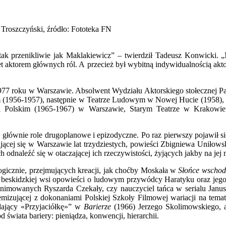
 Troszczyński, źródło: Fototeka FN
ch tak przenikliwie jak Maklakiewicz” – twierdził Tadeusz Konwicki
t aktorem głównych ról. A przecież był wybitną indywidualnością akt
 1977 roku w Warszawie. Absolwent Wydziału Aktorskiego stołecznej P
 (1956-1957), następnie w Teatrze Ludowym w Nowej Hucie (1958),
i Polskim (1965-1967) w Warszawie, Starym Teatrze w Krakowie 
h, głównie role drugoplanowe i epizodyczne. Po raz pierwszy pojawił s
jącej się w Warszawie lat trzydziestych, powieści Zbigniewa Uniłows
dnaleźć się w otaczającej ich rzeczywistości, żyjących jakby na jej 
gicznie, przejmujących kreacji, jak choćby Moskała w
Słońce wschodz
e w beskidzkiej wsi opowieści o ludowym przywódcy Haratyku oraz j
animowanych Ryszarda Czekały, czy nauczyciel tańca w serialu Jan
izującej z dokonaniami Polskiej Szkoły Filmowej wariacji na temat
dający «Przyjaciółkę»” w
Barierze
(1966) Jerzego Skolimowskiego, au
d świata bariery: pieniądza, konwencji, hierarchii.