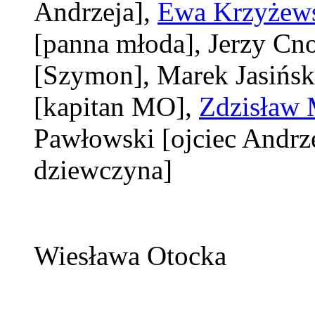
Andrzeja]
,
Ewa Krzyżew
[panna młoda]
, Jerzy Cn
[Szymon]
, Marek Jasińs
[kapitan MO]
,
Zdzisław 
Pawłowski
[ojciec Andrz
dziewczyna]
Wiesława Otocka