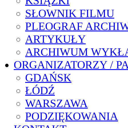
KSIĄŻKI
SŁOWNIK FILMU
PLEOGRAF ARCHI
ARTYKUŁY
ARCHIWUM WYKŁ
ORGANIZATORZY / P
GDAŃSK
ŁÓDŹ
WARSZAWA
PODZIĘKOWANIA