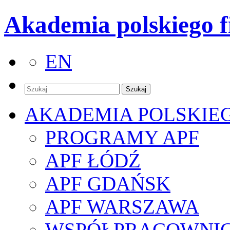
Akademia polskiego f
EN
AKADEMIA POLSKIE
PROGRAMY APF
APF ŁÓDŹ
APF GDAŃSK
APF WARSZAWA
WSPÓŁPRACOWNI