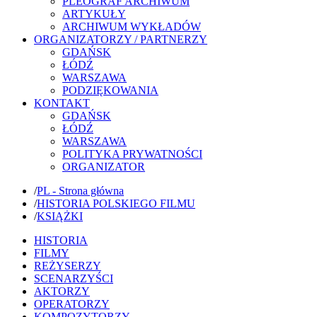
PLEOGRAF ARCHIWUM
ARTYKUŁY
ARCHIWUM WYKŁADÓW
ORGANIZATORZY / PARTNERZY
GDAŃSK
ŁÓDŹ
WARSZAWA
PODZIĘKOWANIA
KONTAKT
GDAŃSK
ŁÓDŹ
WARSZAWA
POLITYKA PRYWATNOŚCI
ORGANIZATOR
/
PL - Strona główna
/
HISTORIA POLSKIEGO FILMU
/
KSIĄŻKI
HISTORIA
FILMY
REŻYSERZY
SCENARZYŚCI
AKTORZY
OPERATORZY
KOMPOZYTORZY