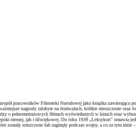
zespół pracowników Filmoteki Narodowej jako książka zawierająca po
ażniejsze nagrody zdobyte na festiwalach, krótkie streszczenie oraz f
y o pełnometrażowych filmach wyświetlanych w kinach oraz wybranych
epoki niemej, jak i dźwiękowej. Do roku 1939 „Leksykon” omawia jed
re zostały zniszczone lub zaginęły podczas wojny, a co za tym idzie – 