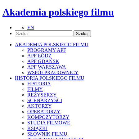
Akademia polskiego filmu
EN
AKADEMIA POLSKIEGO FILMU
PROGRAMY APF
APF ŁÓDŹ
APF GDAŃSK
APF WARSZAWA
WSPÓŁPRACOWNICY
HISTORIA POLSKIEGO FILMU
HISTORIA
FILMY
REŻYSERZY
SCENARZYŚCI
AKTORZY
OPERATORZY
KOMPOZYTORZY
STUDIA FILMOWE
KSIĄŻKI
SŁOWNIK FILMU