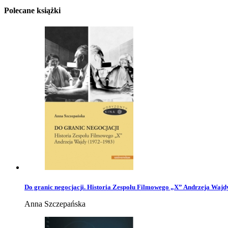
Polecane książki
Do granic negocjacji. Historia Zespołu Filmowego „X” Andrzeja Wajd
Anna Szczepańska