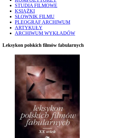
STUDIA FILMOWE
KSIĄŻKI
SŁOWNIK FILMU
PLEOGRAF ARCHIWUM
ARTYKUŁY
ARCHIWUM WYKŁADÓW
Leksykon polskich filmów fabularnych