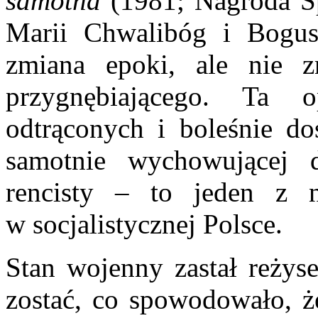
samotna
(1981; Nagroda Sp
Marii Chwalibóg i Bogu
zmiana epoki, ale nie zm
przygnębiającego. Ta
odtrąconych i boleśnie do
samotnie wychowującej d
rencisty – to jeden z n
w socjalistycznej Polsce.
Stan wojenny zastał reżyse
zostać, co spowodowało, ż