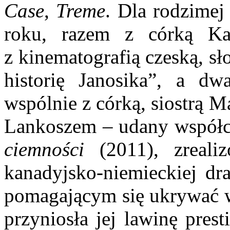
Case
,
Treme
. Dla rodzimej
roku, razem z córką K
z kinematografią czeską, s
historię Janosika”, a d
wspólnie z córką, siostrą 
Lankoszem – udany współcz
ciemności
(2011), zreali
kanadyjsko-niemieckiej d
pomagającym się ukrywać w
przyniosła jej lawinę pres