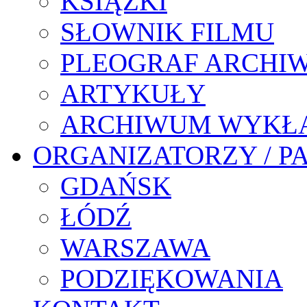
KSIĄŻKI
SŁOWNIK FILMU
PLEOGRAF ARCHI
ARTYKUŁY
ARCHIWUM WYKŁ
ORGANIZATORZY / P
GDAŃSK
ŁÓDŹ
WARSZAWA
PODZIĘKOWANIA