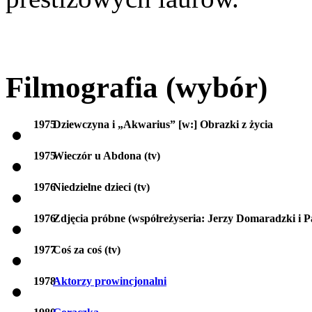
Filmografia (wybór)
1975
Dziewczyna i „Akwarius” [w:] Obrazki z życia
1975
Wieczór u Abdona (tv)
1976
Niedzielne dzieci (tv)
1976
Zdjęcia próbne (współreżyseria: Jerzy Domaradzki i P
1977
Coś za coś (tv)
1978
Aktorzy prowincjonalni