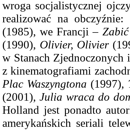
wroga socjalistycznej ojcz
realizować na obczyźni
(1985), we Francji –
Zabić
(1990),
Olivier, Olivier
(19
w Stanach Zjednoczonych i
z kinematografiami zachod
Plac Waszyngtona
(1997),
(2001),
Julia wraca do do
Holland jest ponadto auto
amerykańskich seriali tel