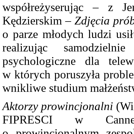
współreżyserując – z 
Kędzierskim –
Zdjęcia pró
o parze młodych ludzi usił
realizując samodzieln
psychologiczne dla telew
w których poruszyła proble
wnikliwe studium małżeńst
Aktorzy prowincjonalni
(Wie
FIPRESCI w Cannes)
o prowincjonalnym zespo