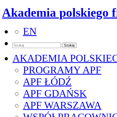
Akademia polskiego f
EN
AKADEMIA POLSKIE
PROGRAMY APF
APF ŁÓDŹ
APF GDAŃSK
APF WARSZAWA
WSPÓŁPRACOWNI