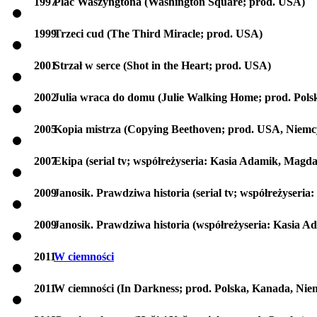
1997
Plac Waszyngtona (Washington Square; prod. USA)
1999
Trzeci cud (The Third Miracle; prod. USA)
2001
Strzał w serce (Shot in the Heart; prod. USA)
2002
Julia wraca do domu (Julie Walking Home; prod. Pols
2005
Kopia mistrza (Copying Beethoven; prod. USA, Niemc
2007
Ekipa (serial tv; współreżyseria: Kasia Adamik, Magd
2009
Janosik. Prawdziwa historia (serial tv; współreżyseria
2009
Janosik. Prawdziwa historia (współreżyseria: Kasia A
2011
W ciemności
2011
W ciemności (In Darkness; prod. Polska, Kanada, Nie