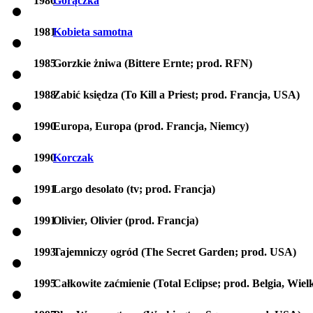
1980
Gorączka
1981
Kobieta samotna
1985
Gorzkie żniwa (Bittere Ernte; prod. RFN)
1988
Zabić księdza (To Kill a Priest; prod. Francja, USA)
1990
Europa, Europa (prod. Francja, Niemcy)
1990
Korczak
1991
Largo desolato (tv; prod. Francja)
1991
Olivier, Olivier (prod. Francja)
1993
Tajemniczy ogród (The Secret Garden; prod. USA)
1995
Całkowite zaćmienie (Total Eclipse; prod. Belgia, Wiel