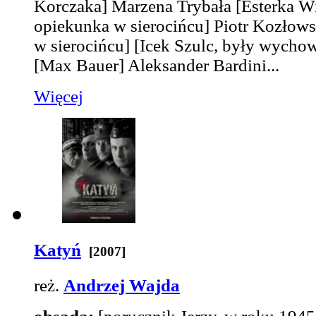
Korczaka]
Marzena Trybała
[Esterka 
opiekunka w sierocińcu]
Piotr Kozłow
w sierocińcu]
[Icek Szulc, były wycho
[Max Bauer]
Aleksander Bardini...
Więcej
Katyń
[2007]
reż.
Andrzej Wajda