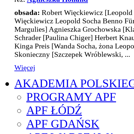
obsada:
Robert Więckiewicz
[Leopold
Więckiewicz Leopold Socha Benno F
Margulies]
Agnieszka Grochowska
[Kl
Schrader
[Paulina Chiger]
Herbert Kna
Kinga Preis
[Wanda Socha, żona Leopo
Skonieczny
[Szczepek Wróblewski, ...
Więcej
AKADEMIA POLSKIE
PROGRAMY APF
APF ŁÓDŹ
APF GDAŃSK