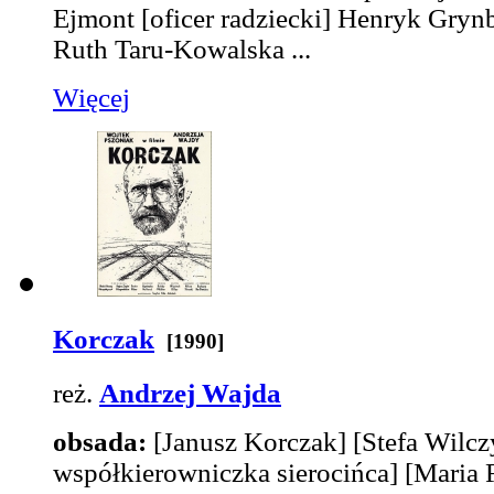
Ejmont
[oficer radziecki]
Henryk Gryn
Ruth Taru-Kowalska
...
Więcej
Korczak
[1990]
reż.
Andrzej Wajda
obsada:
[Janusz Korczak]
[Stefa Wilcz
współkierowniczka sierocińca]
[Maria 