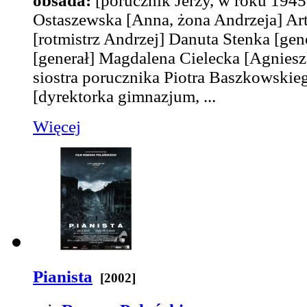
obsada:
[porucznik Jerzy, w roku 194
Ostaszewska
[Anna, żona Andrzeja]
Art
[rotmistrz Andrzej]
Danuta Stenka
[gen
[generał]
Magdalena Cielecka
[Agnies
siostra porucznika Piotra Baszkowskie
[dyrektorka gimnazjum, ...
Więcej
Pianista
[2002]