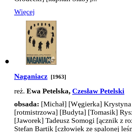
Więcej
Naganiacz
[1963]
reż.
Ewa Petelska,
Czesław Petelski
obsada:
[Michał]
[Węgierka]
Krystyna
[rotmistrzowa]
[Budyta]
[Tomasik]
Rysz
[Jaworek]
Tadeusz Somogi
[ącznik z r
Stefan Bartik
[człowiek ze spalonej leś