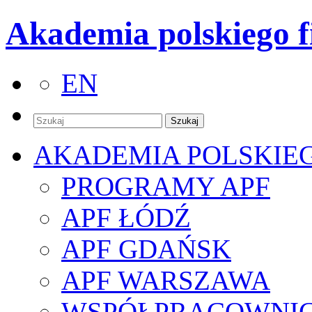
Akademia polskiego f
EN
AKADEMIA POLSKIE
PROGRAMY APF
APF ŁÓDŹ
APF GDAŃSK
APF WARSZAWA
WSPÓŁPRACOWNI