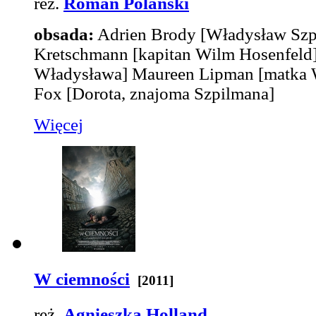
reż.
Roman Polański
obsada:
Adrien Brody
[Władysław Szp
Kretschmann
[kapitan Wilm Hosenfeld
Władysława]
Maureen Lipman
[matka 
Fox
[Dorota, znajoma Szpilmana]
Więcej
W ciemności
[2011]
reż.
Agnieszka Holland