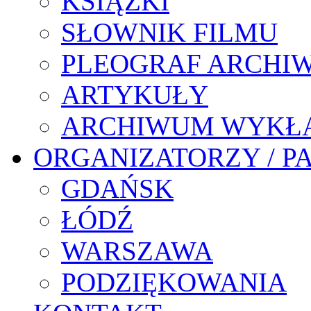
KSIĄŻKI
SŁOWNIK FILMU
PLEOGRAF ARCHI
ARTYKUŁY
ARCHIWUM WYKŁ
ORGANIZATORZY / P
GDAŃSK
ŁÓDŹ
WARSZAWA
PODZIĘKOWANIA