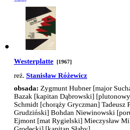
Westerplatte
[1967]
reż.
Stanisław Różewicz
obsada:
Zygmunt Hubner
[major Sucha
Bazak
[kapitan Dąbrowski]
[plutonowy
Schmidt
[chorąży Gryczman]
Tadeusz P
Grudziński]
Bohdan Niewinowski
[por
Ejmont
[mat Rygielski]
Mieczysław Mi
Grodecki]
[kapitan Słaby]
...